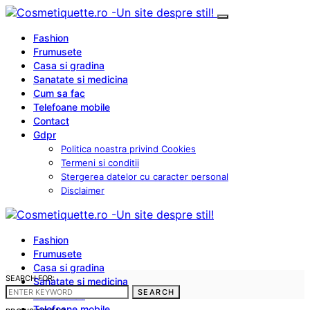
Fashion
Frumusete
Casa si gradina
Sanatate si medicina
Cum sa fac
Telefoane mobile
Contact
Gdpr
Politica noastra privind Cookies
Termeni si conditii
Stergerea datelor cu caracter personal
Disclaimer
Fashion
Frumusete
Casa si gradina
SEARCH FOR:
Sanatate si medicina
SEARCH
Cum sa fac
Telefoane mobile