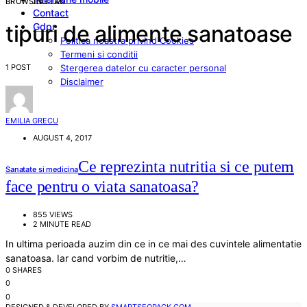
BROWSING TAG
Contact
Gdpr
tipuri de alimente sanatoase
Politica noastra privind Cookies
Termeni si conditii
1 POST
Stergerea datelor cu caracter personal
Disclaimer
EMILIA GRECU
AUGUST 4, 2017
Ce reprezinta nutritia si ce putem
Sanatate si medicina
face pentru o viata sanatoasa?
855 VIEWS
2 MINUTE READ
In ultima perioada auzim din ce in ce mai des cuvintele alimentatie
sanatoasa. Iar cand vorbim de nutritie,…
0 SHARES
0
0
DESIGNED & DEVELOPED BY
SMARTSEOPACK.COM