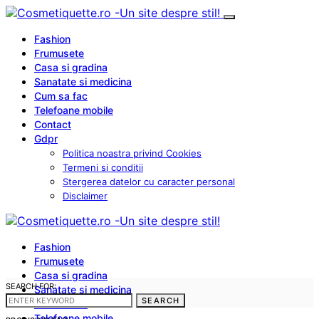
Fashion
Frumusete
Casa si gradina
Sanatate si medicina
Cum sa fac
Telefoane mobile
Contact
Gdpr
Politica noastra privind Cookies
Termeni si conditii
Stergerea datelor cu caracter personal
Disclaimer
Fashion
Frumusete
Casa si gradina
SEARCH FOR:
Sanatate si medicina
SEARCH
Cum sa fac
Telefoane mobile