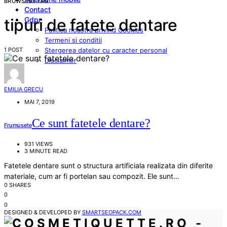
BROWSING TAG
Contact
Gdpr
tipuri de fatete dentare
Politica noastra privind Cookies
Termeni si conditii
1 POST
Stergerea datelor cu caracter personal
Disclaimer
EMILIA GRECU
MAI 7, 2019
Ce sunt fatetele dentare?
Frumusete
931 VIEWS
3 MINUTE READ
Fatetele dentare sunt o structura artificiala realizata din diferite
materiale, cum ar fi portelan sau compozit. Ele sunt…
0 SHARES
0
0
DESIGNED & DEVELOPED BY
SMARTSEOPACK.COM