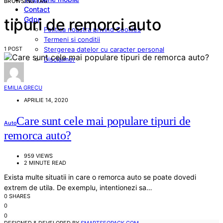
BROWSING TAG
Contact
Gdpr
tipuri de remorci auto
Politica noastra privind Cookies
Termeni si conditii
1 POST
Stergerea datelor cu caracter personal
Disclaimer
EMILIA GRECU
APRILIE 14, 2020
Care sunt cele mai populare tipuri de
Auto
remorca auto?
959 VIEWS
2 MINUTE READ
Exista multe situatii in care o remorca auto se poate dovedi
extrem de utila. De exemplu, intentionezi sa…
0 SHARES
0
0
DESIGNED & DEVELOPED BY
SMARTSEOPACK.COM