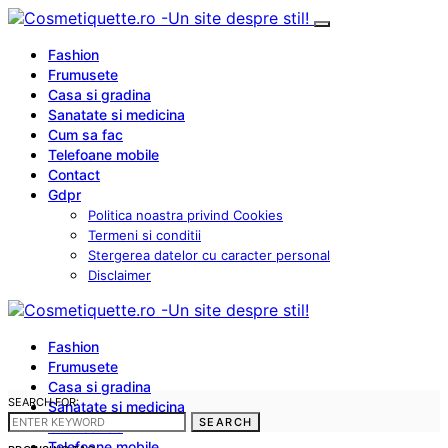
Fashion
Frumusete
Casa si gradina
Sanatate si medicina
Cum sa fac
Telefoane mobile
Contact
Gdpr
Politica noastra privind Cookies
Termeni si conditii
Stergerea datelor cu caracter personal
Disclaimer
Fashion
Frumusete
Casa si gradina
SEARCH FOR:
Sanatate si medicina
SEARCH
Cum sa fac
Telefoane mobile