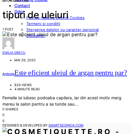
BROWSING TAG
Contact
Gdpr
tipuri de uleiuri
Politica noastra privind Cookies
Termeni si conditii
1 POST
Stergerea datelor cu caracter personal
Disclaimer
EMILIA GRECU
MAI 29, 2020
Este eficient uleiul de argan pentru par?
Articole
829 VIEWS
4 MINUTE READ
Femeile isi iubesc podoaba capilara, iar din acest motiv merg
mereu la salon pentru a se tunde sau…
0 SHARES
0
0
DESIGNED & DEVELOPED BY
SMARTSEOPACK.COM