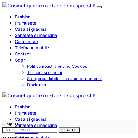
Fashion
Frumusete
Casa si gradina
Sanatate si medicina
Cum sa fac
Telefoane mobile
Contact
Gdpr
Politica noastra privind Cookies
Termeni si conditii
Stergerea datelor cu caracter personal
Disclaimer
Fashion
Frumusete
Casa si gradina
SEARCH FOR:
Sanatate si medicina
SEARCH
Cum sa fac
Telefoane mobile