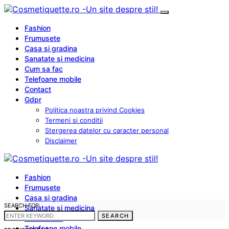
Fashion
Frumusete
Casa si gradina
Sanatate si medicina
Cum sa fac
Telefoane mobile
Contact
Gdpr
Politica noastra privind Cookies
Termeni si conditii
Stergerea datelor cu caracter personal
Disclaimer
Fashion
Frumusete
Casa si gradina
SEARCH FOR:
Sanatate si medicina
SEARCH
Cum sa fac
Telefoane mobile