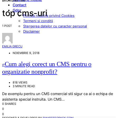
BROWSING TAG
Contact
Gdpr
top cms-uri
Politica noastra privind Cookies
Termeni si conditii
1 POST
Stergerea datelor cu caracter personal
Disclaimer
EMILIA GRECU
NOIEMBRIE 9, 2018
Cum alegi corect un CMS pentru o
IT
organizatie nonprofit?
818 VIEWS
3 MINUTE READ
De exemplu pentru un CMS comercial stii sigur ca ai o echipa de
asistenta special instruita. Un CMS…
0 SHARES
0
0
DESIGNED & DEVELOPED BY
SMARTSEOPACK.COM