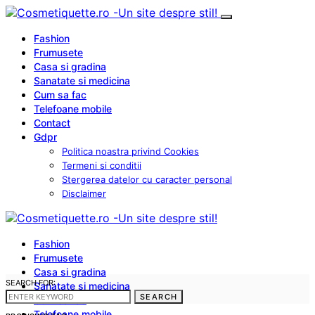
Fashion
Frumusete
Casa si gradina
Sanatate si medicina
Cum sa fac
Telefoane mobile
Contact
Gdpr
Politica noastra privind Cookies
Termeni si conditii
Stergerea datelor cu caracter personal
Disclaimer
Fashion
Frumusete
Casa si gradina
SEARCH FOR:
Sanatate si medicina
SEARCH
Cum sa fac
Telefoane mobile