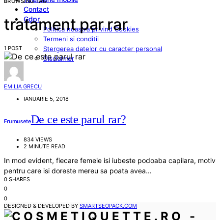
BROWSING TAG
Contact
Gdpr
tratament par rar
Politica noastra privind Cookies
Termeni si conditii
1 POST
Stergerea datelor cu caracter personal
Disclaimer
EMILIA GRECU
IANUARIE 5, 2018
De ce este parul rar?
Frumusete
834 VIEWS
2 MINUTE READ
In mod evident, fiecare femeie isi iubeste podoaba capilara, motiv
pentru care isi doreste mereu sa poata avea…
0 SHARES
0
0
DESIGNED & DEVELOPED BY
SMARTSEOPACK.COM