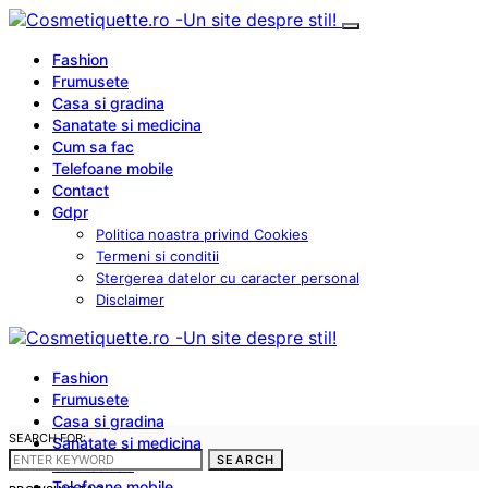
Fashion
Frumusete
Casa si gradina
Sanatate si medicina
Cum sa fac
Telefoane mobile
Contact
Gdpr
Politica noastra privind Cookies
Termeni si conditii
Stergerea datelor cu caracter personal
Disclaimer
Fashion
Frumusete
Casa si gradina
SEARCH FOR:
Sanatate si medicina
SEARCH
Cum sa fac
Telefoane mobile