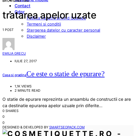
BROWSING TAG
Contact
Gdpr
tratarea apelor uzate
Politica noastra privind Cookies
Termeni si conditii
1 POST
Stergerea datelor cu caracter personal
Disclaimer
EMILIA GRECU
IULIE 27, 2017
Ce este o statie de epurare?
Casa si gradina
1,1K VIEWS
2 MINUTE READ
O statie de epurare reprezinta un ansamblu de constructii ce are
ca destinatie epurarea apelor uzuale prin diferite…
0 SHARES
0
0
DESIGNED & DEVELOPED BY
SMARTSEOPACK.COM