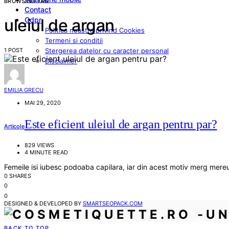
BROWSING TAG
Contact
Gdpr
uleiul de argan
Politica noastra privind Cookies
Termeni si conditii
1 POST
Stergerea datelor cu caracter personal
Disclaimer
EMILIA GRECU
MAI 29, 2020
Este eficient uleiul de argan pentru par?
Articole
829 VIEWS
4 MINUTE READ
Femeile isi iubesc podoaba capilara, iar din acest motiv merg mere
0 SHARES
0
0
DESIGNED & DEVELOPED BY
SMARTSEOPACK.COM
BACK TO TOP