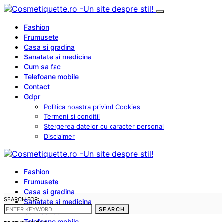
Fashion
Frumusete
Casa si gradina
Sanatate si medicina
Cum sa fac
Telefoane mobile
Contact
Gdpr
Politica noastra privind Cookies
Termeni si conditii
Stergerea datelor cu caracter personal
Disclaimer
Fashion
Frumusete
Casa si gradina
SEARCH FOR:
Sanatate si medicina
SEARCH
Cum sa fac
Telefoane mobile