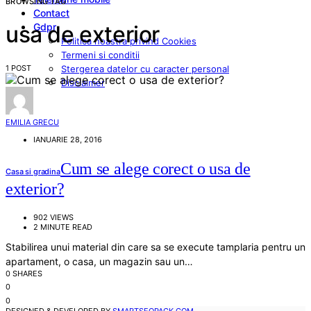
BROWSING TAG
Contact
Gdpr
usa de exterior
Politica noastra privind Cookies
Termeni si conditii
1 POST
Stergerea datelor cu caracter personal
Disclaimer
EMILIA GRECU
IANUARIE 28, 2016
Cum se alege corect o usa de
Casa si gradina
exterior?
902 VIEWS
2 MINUTE READ
Stabilirea unui material din care sa se execute tamplaria pentru un
apartament, o casa, un magazin sau un…
0 SHARES
0
0
DESIGNED & DEVELOPED BY
SMARTSEOPACK.COM