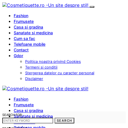
Fashion
Frumusete
Casa si gradina
Sanatate si medicina
Cum sa fac
Telefoane mobile
Contact
Gdpr
Politica noastra privind Cookies
Termeni si conditii
Stergerea datelor cu caracter personal
Disclaimer
Fashion
Frumusete
Casa si gradina
SEARCH FOR:
Sanatate si medicina
SEARCH
Cum sa fac
Telefoane mobile