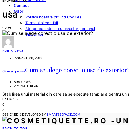
BROWSING TAG
Contact
Gdpr
usa
Politica noastra privind Cookies
Termeni si conditii
1 POST
Stergerea datelor cu caracter personal
Disclaimer
EMILIA GRECU
IANUARIE 28, 2016
Cum se alege corect o usa de exterior
Casa si gradina
894 VIEWS
2 MINUTE READ
Stabilirea unui material din care sa se execute tamplaria pentru u
0 SHARES
0
0
DESIGNED & DEVELOPED BY
SMARTSEOPACK.COM
BACK TO TOP