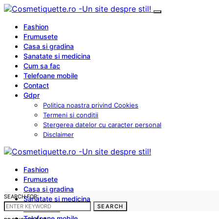
Fashion
Frumusete
Casa si gradina
Sanatate si medicina
Cum sa fac
Telefoane mobile
Contact
Gdpr
Politica noastra privind Cookies
Termeni si conditii
Stergerea datelor cu caracter personal
Disclaimer
Fashion
Frumusete
Casa si gradina
SEARCH FOR:
Sanatate si medicina
SEARCH
Cum sa fac
Telefoane mobile