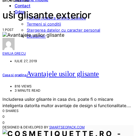
BROWSING TAG
Contact
Gdpr
usi glisante exterior
Politica noastra privind Cookies
Termeni si conditii
1 POST
Stergerea datelor cu caracter personal
Disclaimer
EMILIA GRECU
IULIE 27, 2019
Avantajele usilor glisante
Casa si gradina
816 VIEWS
3 MINUTE READ
Includerea usilor glisante in casa dvs. poate fi o miscare
inteligenta datorita multor avantaje de design si functionalitate.…
0 SHARES
0
0
DESIGNED & DEVELOPED BY
SMARTSEOPACK.COM