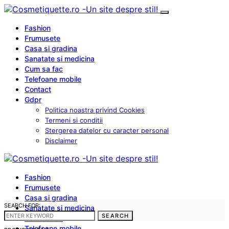
Fashion
Frumusete
Casa si gradina
Sanatate si medicina
Cum sa fac
Telefoane mobile
Contact
Gdpr
Politica noastra privind Cookies
Termeni si conditii
Stergerea datelor cu caracter personal
Disclaimer
Fashion
Frumusete
Casa si gradina
SEARCH FOR:
Sanatate si medicina
SEARCH
Cum sa fac
Telefoane mobile