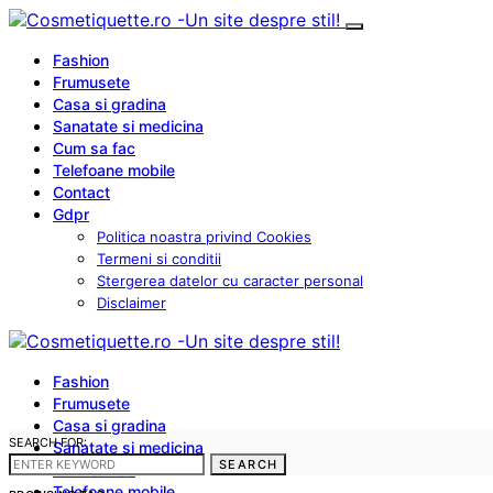
Fashion
Frumusete
Casa si gradina
Sanatate si medicina
Cum sa fac
Telefoane mobile
Contact
Gdpr
Politica noastra privind Cookies
Termeni si conditii
Stergerea datelor cu caracter personal
Disclaimer
Fashion
Frumusete
Casa si gradina
SEARCH FOR:
Sanatate si medicina
SEARCH
Cum sa fac
Telefoane mobile