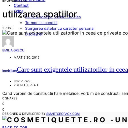
BROWSING TAG
Contact
Gdpr
utilizarea spatiilor
Politica noastra privind Cookies
Termeni si conditii
1 POST
Stergerea datelor cu caracter personal
Disclaimer
EMILIA GRECU
MARTIE 30, 2015
Care sunt exigentele utilizatorilor in ceea
Imobiliare
862 VIEWS
2 MINUTE READ
Cand vorbim de constructii hale metalice, vorbim de constructii se
0 SHARES
0
0
DESIGNED & DEVELOPED BY
SMARTSEOPACK.COM
BACK TO TOP