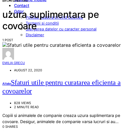
BROWSING TAG
Contact
Gdpr
uzura suplimentara pe
Politica noastra privind Cookies
covoare
Termeni si conditii
Stergerea datelor cu caracter personal
Disclaimer
1 POST
EMILIA GRECU
AUGUST 22, 2020
Sfaturi utile pentru curatarea eficienta a
Altele
covoarelor
828 VIEWS
2 MINUTE READ
Copiii si animalele de companie creaza uzura suplimentara pe
covoare. Desigur, animalele de companie varsa lucruri si au…
0 SHARES