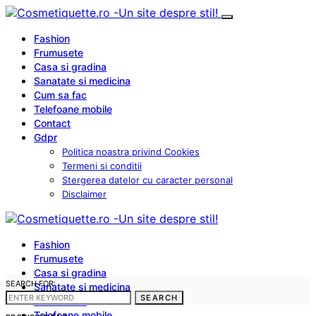
Fashion
Frumusete
Casa si gradina
Sanatate si medicina
Cum sa fac
Telefoane mobile
Contact
Gdpr
Politica noastra privind Cookies
Termeni si conditii
Stergerea datelor cu caracter personal
Disclaimer
Fashion
Frumusete
Casa si gradina
SEARCH FOR:
Sanatate si medicina
SEARCH
Cum sa fac
Telefoane mobile