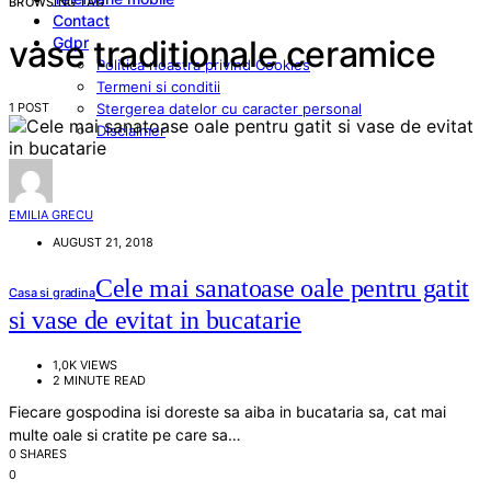
BROWSING TAG
Contact
Gdpr
vase traditionale ceramice
Politica noastra privind Cookies
Termeni si conditii
1 POST
Stergerea datelor cu caracter personal
Disclaimer
EMILIA GRECU
AUGUST 21, 2018
Cele mai sanatoase oale pentru gatit
Casa si gradina
si vase de evitat in bucatarie
1,0K VIEWS
2 MINUTE READ
Fiecare gospodina isi doreste sa aiba in bucataria sa, cat mai
multe oale si cratite pe care sa…
0 SHARES
0