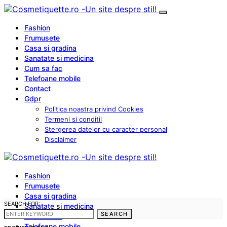
Fashion
Frumusete
Casa si gradina
Sanatate si medicina
Cum sa fac
Telefoane mobile
Contact
Gdpr
Politica noastra privind Cookies
Termeni si conditii
Stergerea datelor cu caracter personal
Disclaimer
Fashion
Frumusete
Casa si gradina
SEARCH FOR:
Sanatate si medicina
SEARCH
Cum sa fac
Telefoane mobile