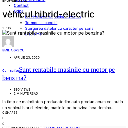
BROWSING TAG
Contact
Gdpr
vehicul hibrid-electric
Politica noastra privind Cookies
Termeni si conditii
1 POST
Stergerea datelor cu caracter personal
Disclaimer
EMILIA GRECU
APRILIE 23, 2020
Sunt rentabile masinile cu motor pe
Cum sa fac
benzina?
890 VIEWS
2 MINUTE READ
In timp ce majoritatea producatorilor auto produc acum cel putin
un vehicul hibrid-electric, masinile pe benzina inca domina…
0 SHARES
0
0
DESIGNED & DEVELOPED BY
SMARTSEOPACK.COM