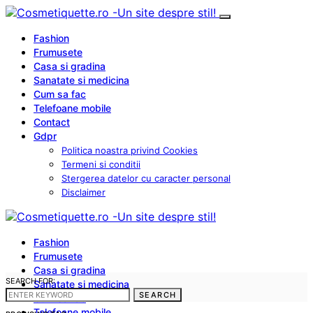
Fashion
Frumusete
Casa si gradina
Sanatate si medicina
Cum sa fac
Telefoane mobile
Contact
Gdpr
Politica noastra privind Cookies
Termeni si conditii
Stergerea datelor cu caracter personal
Disclaimer
Fashion
Frumusete
Casa si gradina
SEARCH FOR:
Sanatate si medicina
SEARCH
Cum sa fac
Telefoane mobile