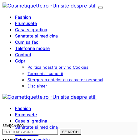
Fashion
Frumusete
Casa si gradina
Sanatate si medicina
Cum sa fac
Telefoane mobile
Contact
Gdpr
Politica noastra privind Cookies
Termeni si conditii
Stergerea datelor cu caracter personal
Disclaimer
Fashion
Frumusete
Casa si gradina
SEARCH FOR:
Sanatate si medicina
SEARCH
Cum sa fac
Telefoane mobile