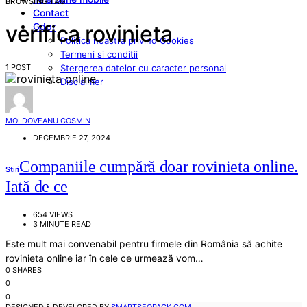
BROWSING TAG
Contact
Gdpr
verifica rovinieta
Politica noastra privind Cookies
Termeni si conditii
1 POST
Stergerea datelor cu caracter personal
Disclaimer
MOLDOVEANU COSMIN
DECEMBRIE 27, 2024
Companiile cumpără doar rovinieta online.
Stiri
Iată de ce
654 VIEWS
3 MINUTE READ
Este mult mai convenabil pentru firmele din România să achite
rovinieta online iar în cele ce urmează vom…
0 SHARES
0
0
DESIGNED & DEVELOPED BY
SMARTSEOPACK.COM