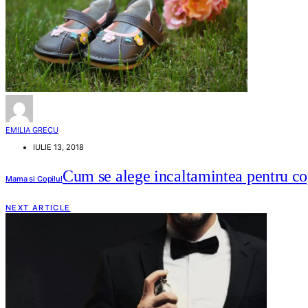
EMILIA GRECU
IULIE 13, 2018
Cum se alege incaltamintea pentru co
Mama si Copilul
NEXT ARTICLE