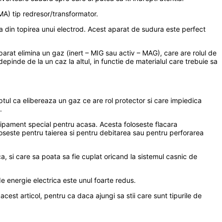
MA) tip redresor/transformator.
ta din topirea unui electrod. Acest aparat de sudura este perfect
arat elimina un gaz (inert – MIG sau activ – MAG), care are rolul de
pinde de la un caz la altul, in functie de materialul care trebuie sa
ul ca elibereaza un gaz ce are rol protector si care impiedica
.
chipament special pentru acasa. Acesta foloseste flacara
oloseste pentru taierea si pentru debitarea sau pentru perforarea
a, si care sa poata sa fie cuplat oricand la sistemul casnic de
e energie electrica este unul foarte redus.
acest articol, pentru ca daca ajungi sa stii care sunt tipurile de