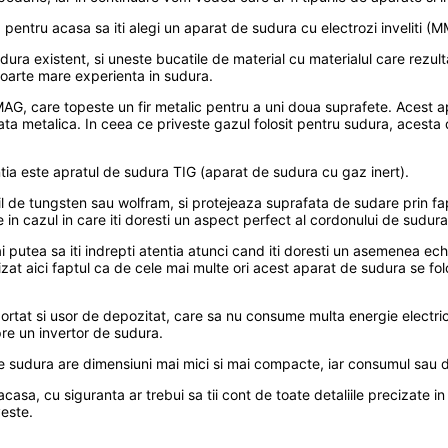
pentru acasa sa iti alegi un aparat de sudura cu electrozi inveliti (M
ura existent, si uneste bucatile de material cu materialul care rezul
 foarte mare experienta in sudura.
MAG, care topeste un fir metalic pentru a uni doua suprafete. Acest ap
a metalica. In ceea ce priveste gazul folosit pentru sudura, acesta de
entia este apratul de sudura TIG (aparat de sudura cu gaz inert).
e tungsten sau wolfram, si protejeaza suprafata de sudare prin fapt
n cazul in care iti doresti un aspect perfect al cordonului de sudura
i putea sa iti indrepti atentia atunci cand iti doresti un asemenea e
ecizat aici faptul ca de cele mai multe ori acest aparat de sudura se f
sportat si usor de depozitat, care sa nu consume multa energie electric
spre un invertor de sudura.
de sudura are dimensiuni mai mici si mai compacte, iar consumul sau d
sa, cu siguranta ar trebui sa tii cont de toate detaliile precizate in 
veste.