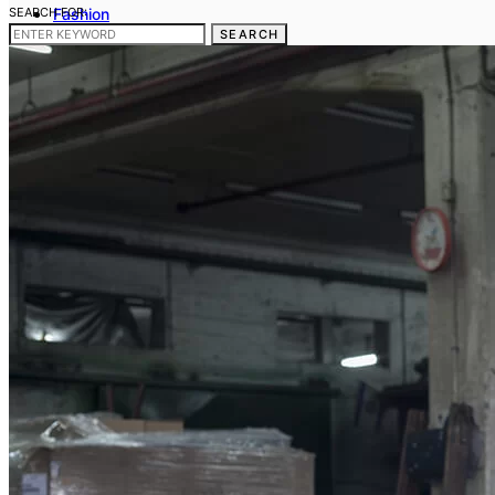
SEARCH FOR:
Fashion
Frumusete
SEARCH
Casa si gradina
Sanatate si medicina
Cum sa fac
Telefoane mobile
Contact
Gdpr
Politica noastra privind Cookies
Termeni si conditii
Stergerea datelor cu caracter personal
Disclaimer