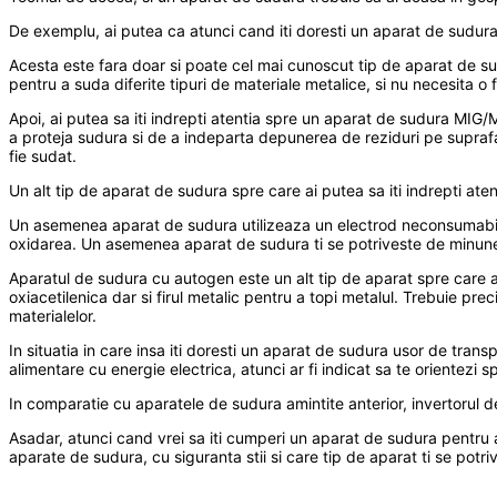
De exemplu, ai putea ca atunci cand iti doresti un aparat de sudura 
Acesta este fara doar si poate cel mai cunoscut tip de aparat de sud
pentru a suda diferite tipuri de materiale metalice, si nu necesita o
Apoi, ai putea sa iti indrepti atentia spre un aparat de sudura MIG/
a proteja sudura si de a indeparta depunerea de reziduri pe suprafat
fie sudat.
Un alt tip de aparat de sudura spre care ai putea sa iti indrepti at
Un asemenea aparat de sudura utilizeaza un electrod neconsumabil d
oxidarea. Un asemenea aparat de sudura ti se potriveste de minune i
Aparatul de sudura cu autogen este un alt tip de aparat spre care a
oxiacetilenica dar si firul metalic pentru a topi metalul. Trebuie pr
materialelor.
In situatia in care insa iti doresti un aparat de sudura usor de tran
alimentare cu energie electrica, atunci ar fi indicat sa te orientezi 
In comparatie cu aparatele de sudura amintite anterior, invertorul 
Asadar, atunci cand vrei sa iti cumperi un aparat de sudura pentru aca
aparate de sudura, cu siguranta stii si care tip de aparat ti se potri