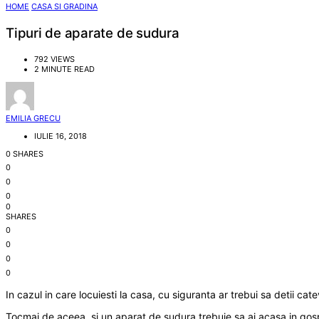
HOME
CASA SI GRADINA
Tipuri de aparate de sudura
792 VIEWS
2 MINUTE READ
EMILIA GRECU
IULIE 16, 2018
0 SHARES
0
0
0
0
SHARES
0
0
0
0
In cazul in care locuiesti la casa, cu siguranta ar trebui sa detii ca
Tocmai de aceea, si un aparat de sudura trebuie sa ai acasa in gospod