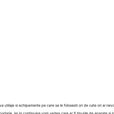
teva utilaje si echipamente pe care sa le folosesti ori de cate ori ai n
arie, iar in continuare vom vedea care ar fi tipurile de aparate si in