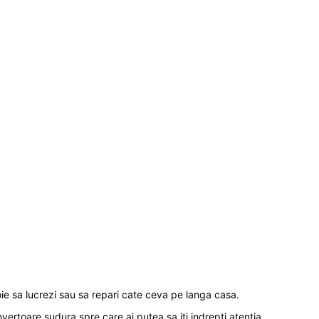
evoie sa lucrezi sau sa repari cate ceva pe langa casa.
vertoare sudura spre care ai putea sa iti indrepti atentia.