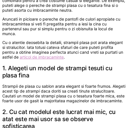
combinatii pentru a crea costume casual si elegante. De exemplu,
puteti alege o pereche de strampi plasa cu o tesatura fina si o
puteti asorta cu imbracaminte neutra.
Aruncati in picioare o pereche de pantofi de culori apropiate cu
imbracamintea si veti fi pregatita pentru a iesi la cina cu
partenerul sau pur si simplu pentru o zi obisnuita la locul de
munca.
Cu o atentie deosebita la detalii, strampii plasa pot arata elegant
si stralucitor. Iata totusi cateva sfaturi de care puteti profita
pentru a obtine imaginea perfecta atunci cand vreti sa purtati un
astfel de
articol de imbracaminte
.
1. Alegeti un model de strampi tesuti cu
plasa fina
Strampii de plasa cu sablon arata elegant si foarte frumos. Alegeti
acest tip de
strampi
daca doriti sa creati tinute stralucitoare.
Cautati un model de strampi plasa cu o tesatura foarte mica, este
foarte usor de gasit la majoritatea magazinelor de imbracaminte.
2. Cu cat modelul este lucrat mai mic, cu
atat este mai usor sa se observe
sofisticarea