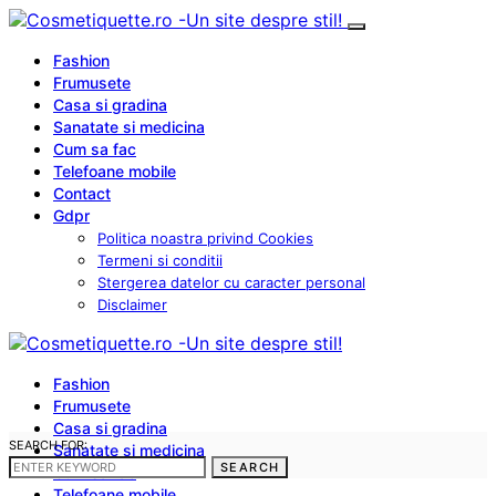
Fashion
Frumusete
Casa si gradina
Sanatate si medicina
Cum sa fac
Telefoane mobile
Contact
Gdpr
Politica noastra privind Cookies
Termeni si conditii
Stergerea datelor cu caracter personal
Disclaimer
Fashion
Frumusete
Casa si gradina
SEARCH FOR:
Sanatate si medicina
SEARCH
Cum sa fac
Telefoane mobile