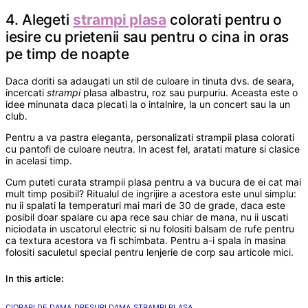
4. Alegeti
strampi plasa
colorati pentru o
iesire cu prietenii sau pentru o cina in oras
pe timp de noapte
Daca doriti sa adaugati un stil de culoare in tinuta dvs. de seara,
incercati
strampi
plasa albastru, roz sau purpuriu. Aceasta este o
idee minunata daca plecati la o intalnire, la un concert sau la un
club.
Pentru a va pastra eleganta, personalizati strampii plasa colorati
cu pantofi de culoare neutra. In acest fel, aratati mature si clasice
in acelasi timp.
Cum puteti curata strampii plasa pentru a va bucura de ei cat mai
mult timp posibil? Ritualul de ingrijire a acestora este unul simplu:
nu ii spalati la temperaturi mai mari de 30 de grade, daca este
posibil doar spalare cu apa rece sau chiar de mana, nu ii uscati
niciodata in uscatorul electric si nu folositi balsam de rufe pentru
ca textura acestora va fi schimbata. Pentru a-i spala in masina
folositi saculetul special pentru lenjerie de corp sau articole mici.
In this article:
,
,
CIORAPI DE DAMA
DRESURI DAMA
STRAMPI PLASA