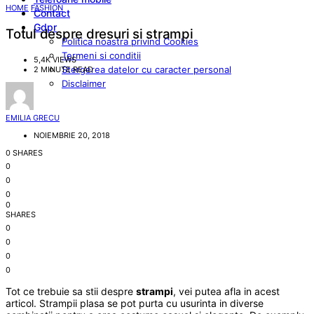
HOME
FASHION
Contact
Gdpr
Totul despre dresuri si strampi
Politica noastra privind Cookies
Termeni si conditii
5,4K VIEWS
Stergerea datelor cu caracter personal
2 MINUTE READ
Disclaimer
EMILIA GRECU
NOIEMBRIE 20, 2018
0 SHARES
0
0
0
0
SHARES
0
0
0
0
Tot ce trebuie sa stii despre
strampi
, vei putea afla in acest
articol. Strampii plasa se pot purta cu usurinta in diverse