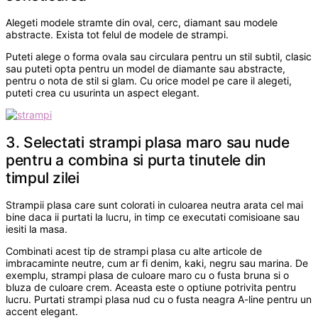
Alegeti modele stramte din oval, cerc, diamant sau modele
abstracte. Exista tot felul de modele de strampi.
Puteti alege o forma ovala sau circulara pentru un stil subtil, clasic
sau puteti opta pentru un model de diamante sau abstracte,
pentru o nota de stil si glam. Cu orice model pe care il alegeti,
puteti crea cu usurinta un aspect elegant.
3. Selectati strampi plasa maro sau nude
pentru a combina si purta tinutele din
timpul zilei
Strampii plasa care sunt colorati in culoarea neutra arata cel mai
bine daca ii purtati la lucru, in timp ce executati comisioane sau
iesiti la masa.
Combinati acest tip de strampi plasa cu alte articole de
imbracaminte neutre, cum ar fi denim, kaki, negru sau marina. De
exemplu, strampi plasa de culoare maro cu o fusta bruna si o
bluza de culoare crem. Aceasta este o optiune potrivita pentru
lucru. Purtati strampi plasa nud cu o fusta neagra A-line pentru un
accent elegant.