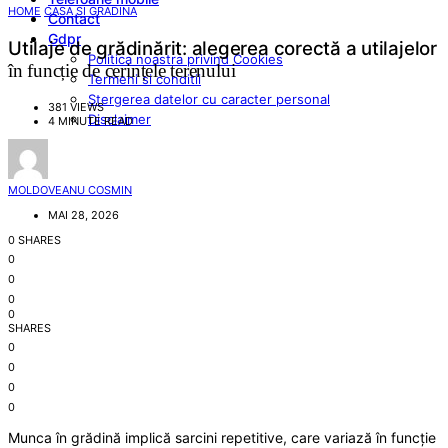
HOME
CASA SI GRADINA
Contact
Gdpr
Utilaje de grădinărit: alegerea corectă a utilajelor
Politica noastra privind Cookies
în funcție de cerințele terenului
Termeni si conditii
Stergerea datelor cu caracter personal
381 VIEWS
Disclaimer
4 MINUTE READ
MOLDOVEANU COSMIN
MAI 28, 2026
0 SHARES
0
0
0
0
SHARES
0
0
0
0
Munca în grădină implică sarcini repetitive, care variază în funcție