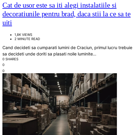
Cat de usor este sa iti alegi instalatiile si
decoratiunile pentru brad, daca stii la ce sa te
uiti
1,8K VIEWS
2 MINUTE READ
Cand decideti sa cumparati lumini de Craciun, primul lucru trebuie
sa decideti unde doriti sa plasati noile luminite…
0 SHARES
0
0