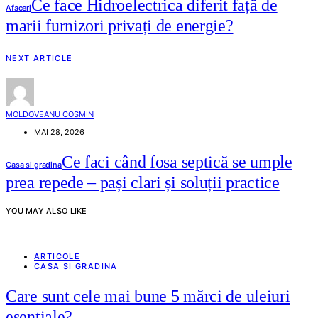
Ce face Hidroelectrica diferit față de
Afaceri
marii furnizori privați de energie?
NEXT ARTICLE
MOLDOVEANU COSMIN
MAI 28, 2026
Ce faci când fosa septică se umple
Casa si gradina
prea repede – pași clari și soluții practice
YOU MAY ALSO LIKE
ARTICOLE
CASA SI GRADINA
Care sunt cele mai bune 5 mărci de uleiuri
esențiale?