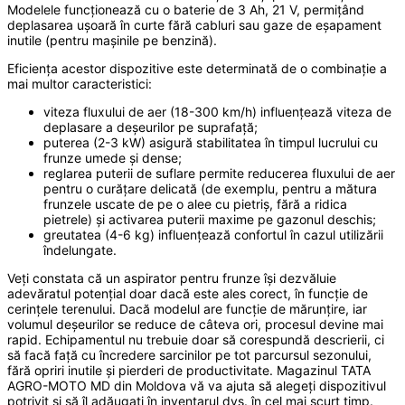
Modelele funcționează cu o baterie de 3 Ah, 21 V, permițând
deplasarea ușoară în curte fără cabluri sau gaze de eșapament
inutile (pentru mașinile pe benzină).
Eficiența acestor dispozitive este determinată de o combinație a
mai multor caracteristici:
viteza fluxului de aer (18-300 km/h) influențează viteza de
deplasare a deșeurilor pe suprafață;
puterea (2-3 kW) asigură stabilitatea în timpul lucrului cu
frunze umede și dense;
reglarea puterii de suflare permite reducerea fluxului de aer
pentru o curățare delicată (de exemplu, pentru a mătura
frunzele uscate de pe o alee cu pietriș, fără a ridica
pietrele) și activarea puterii maxime pe gazonul deschis;
greutatea (4-6 kg) influențează confortul în cazul utilizării
îndelungate.
Veți constata că un aspirator pentru frunze își dezvăluie
adevăratul potențial doar dacă este ales corect, în funcție de
cerințele terenului. Dacă modelul are funcție de mărunțire, iar
volumul deșeurilor se reduce de câteva ori, procesul devine mai
rapid. Echipamentul nu trebuie doar să corespundă descrierii, ci
să facă față cu încredere sarcinilor pe tot parcursul sezonului,
fără opriri inutile și pierderi de productivitate. Magazinul TATA
AGRO-MOTO MD din Moldova vă va ajuta să alegeți dispozitivul
potrivit și să îl adăugați în inventarul dvs. în cel mai scurt timp.