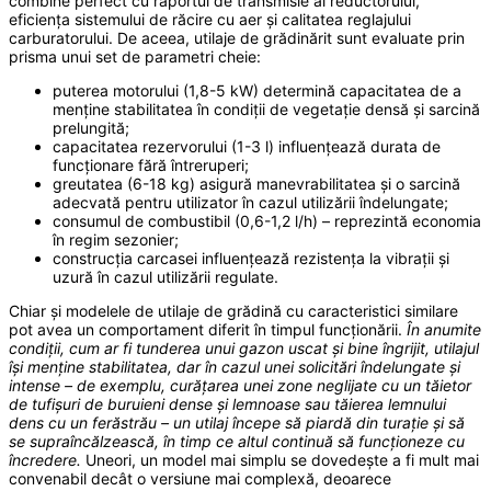
combine perfect cu raportul de transmisie al reductorului,
eficiența sistemului de răcire cu aer și calitatea reglajului
carburatorului. De aceea, utilaje de grădinărit sunt evaluate prin
prisma unui set de parametri cheie:
puterea motorului (1,8-5 kW) determină capacitatea de a
menține stabilitatea în condiții de vegetație densă și sarcină
prelungită;
capacitatea rezervorului (1-3 l) influențează durata de
funcționare fără întreruperi;
greutatea (6-18 kg) asigură manevrabilitatea și o sarcină
adecvată pentru utilizator în cazul utilizării îndelungate;
consumul de combustibil (0,6-1,2 l/h) – reprezintă economia
în regim sezonier;
construcția carcasei influențează rezistența la vibrații și
uzură în cazul utilizării regulate.
Chiar și modelele de utilaje de grădină cu caracteristici similare
pot avea un comportament diferit în timpul funcționării.
În anumite
condiții, cum ar fi tunderea unui gazon uscat și bine îngrijit, utilajul
își menține stabilitatea, dar în cazul unei solicitări îndelungate și
intense – de exemplu, curățarea unei zone neglijate cu un tăietor
de tufișuri de buruieni dense și lemnoase sau tăierea lemnului
dens cu un ferăstrău – un utilaj începe să piardă din turație și să
se supraîncălzească, în timp ce altul continuă să funcționeze cu
încredere.
Uneori, un model mai simplu se dovedește a fi mult mai
convenabil decât o versiune mai complexă, deoarece