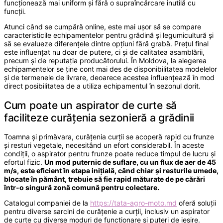
funcționează mai uniform și fără o supraîncărcare inutilă cu
funcții.
Atunci când se cumpără online, este mai ușor să se compare
caracteristicile echipamentelor pentru grădină și legumicultură și
să se evalueze diferențele dintre opțiuni fără grabă. Prețul final
este influențat nu doar de putere, ci și de calitatea asamblării,
precum și de reputația producătorului. În Moldova, la alegerea
echipamentelor se ține cont mai des de disponibilitatea modelelor
și de termenele de livrare, deoarece acestea influențează în mod
direct posibilitatea de a utiliza echipamentul în sezonul dorit.
Cum poate un aspirator de curte să
faciliteze curățenia sezonieră a grădinii
Toamna și primăvara, curățenia curții se acoperă rapid cu frunze
și resturi vegetale, necesitând un efort considerabil. În aceste
condiții, o aspirator pentru frunze poate reduce timpul de lucru și
efortul fizic.
Un mod puternic de suflare, cu un flux de aer de 45
m/s, este eficient în etapa inițială, când chiar și resturile umede,
blocate în pământ, trebuie să fie rapid măturate de pe cărări
într-o singură zonă comună pentru colectare.
Catalogul companiei de la
https://tata-agro-moto.md
oferă soluții
pentru diverse sarcini de curățenie a curții, inclusiv un aspirator
de curte cu diverse moduri de funcționare și puteri de ieșire.