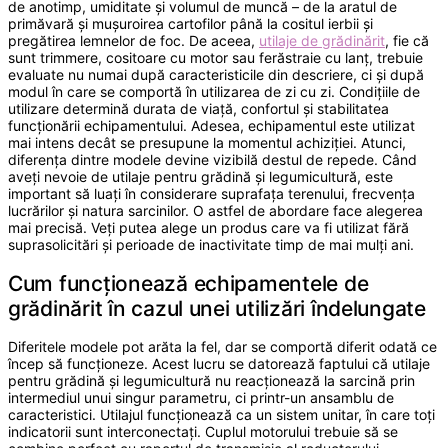
de anotimp, umiditate și volumul de muncă – de la aratul de
primăvară și mușuroirea cartofilor până la cositul ierbii și
pregătirea lemnelor de foc. De aceea,
utilaje de grădinărit
, fie că
sunt trimmere, cositoare cu motor sau ferăstraie cu lanț, trebuie
evaluate nu numai după caracteristicile din descriere, ci și după
modul în care se comportă în utilizarea de zi cu zi. Condițiile de
utilizare determină durata de viață, confortul și stabilitatea
funcționării echipamentului. Adesea, echipamentul este utilizat
mai intens decât se presupune la momentul achiziției. Atunci,
diferența dintre modele devine vizibilă destul de repede. Când
aveți nevoie de utilaje pentru grădină și legumicultură, este
important să luați în considerare suprafața terenului, frecvența
lucrărilor și natura sarcinilor. O astfel de abordare face alegerea
mai precisă. Veți putea alege un produs care va fi utilizat fără
suprasolicitări și perioade de inactivitate timp de mai mulți ani.
Cum funcționează echipamentele de
grădinărit în cazul unei utilizări îndelungate
Diferitele modele pot arăta la fel, dar se comportă diferit odată ce
încep să funcționeze. Acest lucru se datorează faptului că utilaje
pentru grădină și legumicultură nu reacționează la sarcină prin
intermediul unui singur parametru, ci printr-un ansamblu de
caracteristici. Utilajul funcționează ca un sistem unitar, în care toți
indicatorii sunt interconectați. Cuplul motorului trebuie să se