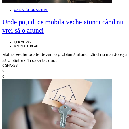
CASA SI GRADINA
Unde poți duce mobila veche atunci când nu
vrei să o arunci
1,6K VIEWS
4 MINUTE READ
Mobila veche poate deveni o problemă atunci când nu mai dorești
să o păstrezi în casa ta, dar…
0 SHARES
0
0