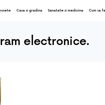
musete
Casa si gradina
Sanatate si medicina
Cum sa f
ram electronice.