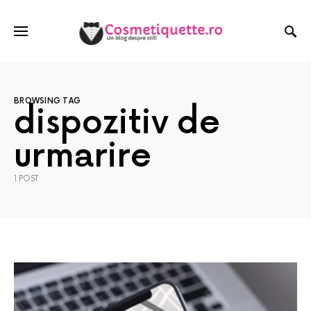
BROWSING TAG
dispozitiv de
urmarire
1 POST