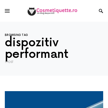
BROWSING TAG
dispozitiv
performant
1 POST