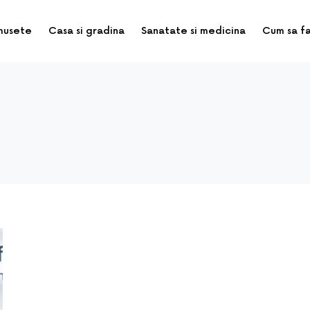
musete
Casa si gradina
Sanatate si medicina
Cum sa f