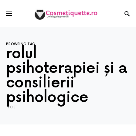
BROWSING TAG
rolul
psihoterapiei și a
consilierii
psihologice
1 POST