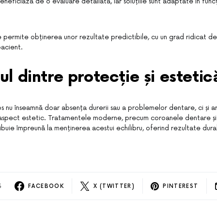
neficiază de o evaluare detaliată, iar soluțiile sunt adaptate în func
permite obținerea unor rezultate predictibile, cu un grad ridicat de
pacient.
rul dintre protecție și estetic
 nu înseamnă doar absența durerii sau a problemelor dentare, ci și a
i aspect estetic. Tratamentele moderne, precum coroanele dentare și 
ibuie împreună la menținerea acestui echilibru, oferind rezultate durab
S
FACEBOOK
X (TWITTER)
PINTEREST