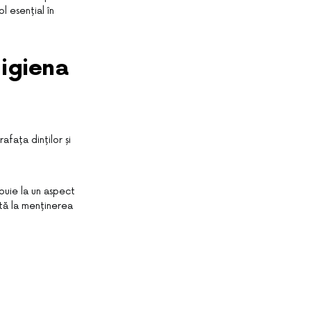
l esențial în
 igiena
afața dinților și
buie la un aspect
jută la menținerea