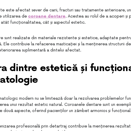
te este afectat sever de carii, fracturi sau tratamente anterioare, una
 utilizarea de
coroane dentare
. Acestea au rolul de a acoperi și 
 atât funcționalitatea, cât și aspectul estetic.
 sunt realizate din materiale rezistente și estetice, adaptate pentru
. Ele contribuie la refacerea masticației și la menținerea structurii 
eteriorarea suplimentară a dintelui afectat.
a dintre estetică și funcțion
atologie
atologic modern nu se limitează doar la rezolvarea problemelor func
nerea unui rezultat estetic natural. Coroanele dentare sunt un exemplu
e două aspecte, oferind pacienților un zâmbet armonios și funcțional
nizarea profesională prin detartraj contribuie la menținerea rezultat