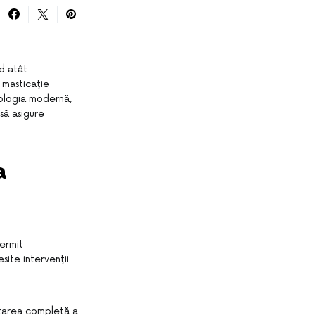
nd atât
o masticație
atologia modernă,
să asigure
a
permit
site intervenții
rtarea completă a