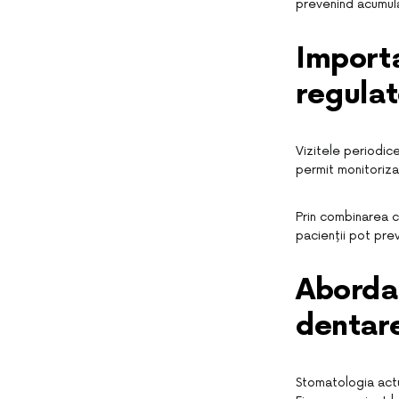
prevenind acumula
Import
regula
Vizitele periodic
permit monitorizare
Prin combinarea c
pacienții pot pre
Aborda
dentar
Stomatologia actu