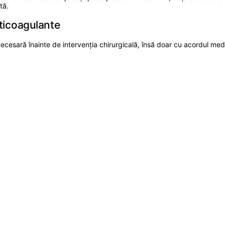
tă.
ticoagulante
esară înainte de intervenția chirurgicală, însă doar cu acordul medic