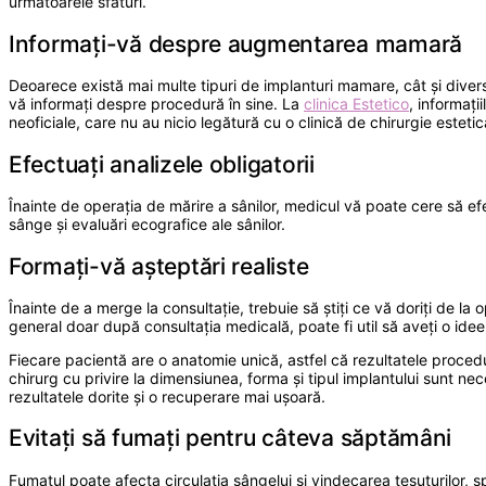
următoarele sfaturi.
Informați-vă despre augmentarea mamară
Deoarece există mai multe tipuri de implanturi mamare, cât și diver
vă informați despre procedură în sine. La
clinica Estetico
, informați
neoficiale, care nu au nicio legătură cu o clinică de chirurgie esteti
Efectuați analizele obligatorii
Înainte de operația de mărire a sânilor, medicul vă poate cere să ef
sânge și evaluări ecografice ale sânilor.
Formați-vă așteptări realiste
Înainte de a merge la consultație, trebuie să știți ce vă doriți de la 
general doar după consultația medicală, poate fi util să aveți o idee
Fiecare pacientă are o anatomie unică, astfel că rezultatele proced
chirurg cu privire la dimensiunea, forma și tipul implantului sunt n
rezultatele dorite și o recuperare mai ușoară.
Evitați să fumați pentru câteva săptămâni
Fumatul poate afecta circulația sângelui și vindecarea țesuturilor, s