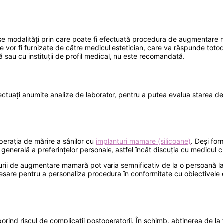
se modalități prin care poate fi efectuată procedura de augmentare mam
ile vor fi furnizate de către medicul estetician, care va răspunde totod
că sau cu instituții de profil medical, nu este recomandată.
ectuați anumite analize de laborator, pentru a putea evalua starea de 
operația de mărire a sânilor cu
implanturi mamare (silicoane)
. Deși for
 generală a preferințelor personale, astfel încât discuția cu medicul 
urii de augmentare mamară pot varia semnificativ de la o persoană la 
ecesare pentru a personaliza procedura în conformitate cu obiectivele 
porind riscul de complicații postoperatorii. În schimb, abținerea de l