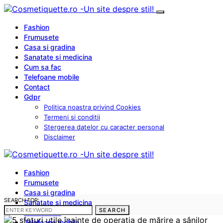
Fashion
Frumusete
Casa si gradina
Sanatate si medicina
Cum sa fac
Telefoane mobile
Contact
Gdpr
Politica noastra privind Cookies
Termeni si conditii
Stergerea datelor cu caracter personal
Disclaimer
Fashion
Frumusete
Casa si gradina
SEARCH FOR:
Sanatate si medicina
SEARCH
Cum sa fac
Telefoane mobile