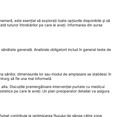
ară, este esențial să explorați toate opțiunile disponibile și să
ată tuturor întrebărilor pe care le aveți. Informarea din surse
sănătate generală. Analizele obligatorii includ în general teste de
ma sânilor, dimensiunile lor sau modul de amplasare se stabilesc în
chirurg să fie una mai informată.
alta. Discuțiile premergătoare intervenției purtate cu medicul
estetice pe care le aveți. Un plan preoperator detaliat va asigura
a fumat contribuie la optimizarea fluxului de sânge către zona