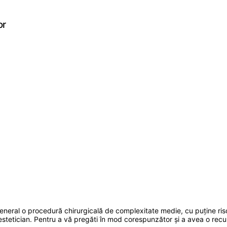
or
eral o procedură chirurgicală de complexitate medie, cu puține riscu
tetician. Pentru a vă pregăti în mod corespunzător și a avea o recupe