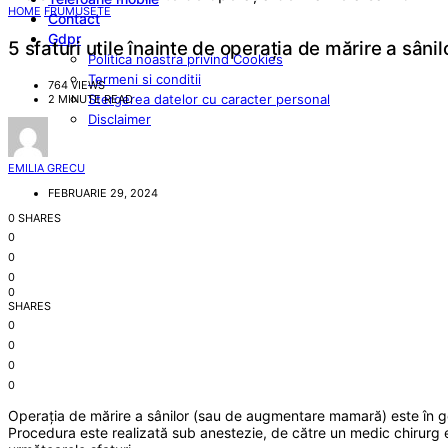
HOME
FRUMUSETE
Contact
Gdpr
5 sfaturi utile înainte de operația de mărire a sânil
Politica noastra privind Cookies
Termeni si conditii
764 VIEWS
Stergerea datelor cu caracter personal
2 MINUTE READ
Disclaimer
EMILIA GRECU
FEBRUARIE 29, 2024
0 SHARES
0
0
0
0
SHARES
0
0
0
0
Operația de mărire a sânilor (sau de augmentare mamară) este în gen
Procedura este realizată sub anestezie, de către un medic chirurg es