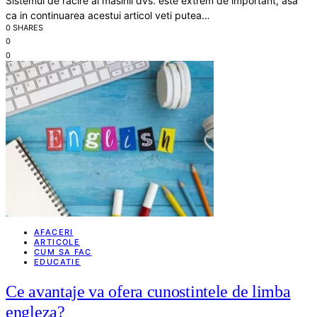
Sistemul de racire al masinii dvs. este extrem de important, asa
ca in continuarea acestui articol veti putea…
0 SHARES
0
0
AFACERI
ARTICOLE
CUM SA FAC
EDUCATIE
Ce avantaje va ofera cunostintele de limba
engleza?