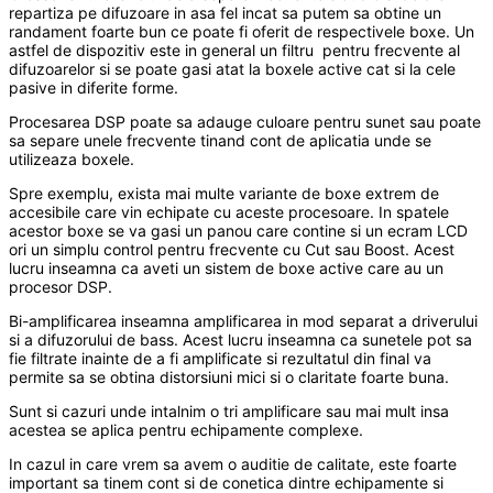
repartiza pe difuzoare in asa fel incat sa putem sa obtine un
randament foarte bun ce poate fi oferit de respectivele boxe. Un
astfel de dispozitiv este in general un filtru pentru frecvente al
difuzoarelor si se poate gasi atat la boxele active cat si la cele
pasive in diferite forme.
Procesarea DSP poate sa adauge culoare pentru sunet sau poate
sa separe unele frecvente tinand cont de aplicatia unde se
utilizeaza boxele.
Spre exemplu, exista mai multe variante de boxe extrem de
accesibile care vin echipate cu aceste procesoare. In spatele
acestor boxe se va gasi un panou care contine si un ecram LCD
ori un simplu control pentru frecvente cu Cut sau Boost. Acest
lucru inseamna ca aveti un sistem de boxe active care au un
procesor DSP.
Bi-amplificarea inseamna amplificarea in mod separat a driverului
si a difuzorului de bass. Acest lucru inseamna ca sunetele pot sa
fie filtrate inainte de a fi amplificate si rezultatul din final va
permite sa se obtina distorsiuni mici si o claritate foarte buna.
Sunt si cazuri unde intalnim o tri amplificare sau mai mult insa
acestea se aplica pentru echipamente complexe.
In cazul in care vrem sa avem o auditie de calitate, este foarte
important sa tinem cont si de conetica dintre echipamente si