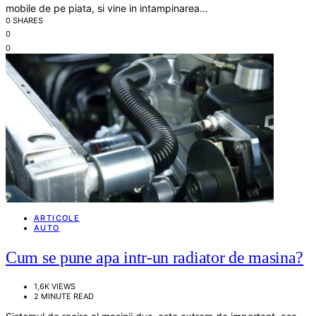
mobile de pe piata, si vine in intampinarea…
0 SHARES
0
0
ARTICOLE
AUTO
Cum se pune apa intr-un radiator de masina?
1,6K VIEWS
2 MINUTE READ