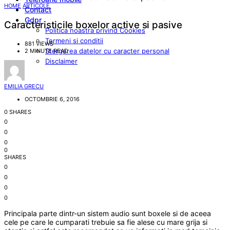
HOME
ARTICOLE
Contact
Gdpr
Caracteristicile boxelor active si pasive
Politica noastra privind Cookies
Termeni si conditii
881 VIEWS
Stergerea datelor cu caracter personal
2 MINUTE READ
Disclaimer
EMILIA GRECU
OCTOMBRIE 6, 2016
0 SHARES
0
0
0
0
SHARES
0
0
0
0
Principala parte dintr-un sistem audio sunt boxele si de aceea
cele pe care le cumparati trebuie sa fie alese cu mare grija si