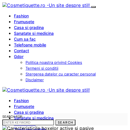
Fashion
Frumusete
Casa si gradina
Sanatate si medicina
Cum sa fac
Telefoane mobile
Contact
Gdpr
Politica noastra privind Cookies
Termeni si conditii
Stergerea datelor cu caracter personal
Disclaimer
Fashion
Frumusete
Casa si gradina
SEARCH FOR:
Sanatate si medicina
SEARCH
Cum sa fac
Telefoane mobile