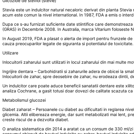
Glicozide de steviol (stevie)
Stevia este un indulcitor natural necaloric derivat din planta Stevia 
acum este comun la nivel international. In 1987, FDA a emis o interdi
Dupa ce s-au furnizat suficiente date stiintifice care demonstreaza s
(GRAS) in Decembrie 2008. In Australia, marca Vitarium foloseste Na
In August 2019, FDA a plasat o alerta de import pentru frunzele de s
cauza preocuparilor legate de siguranta si potentialul de toxicitate.
Utilizare
Inlocuitorii zaharului sunt utilizati in locul zaharului din mai multe mot
Ingrijire dentara – Carbohidratii si zaharurile adera de obicei la smal
Inlocuitorii de zahar, spre deosebire de zahar, nu erodeaza dintii, 
Un indulcitor care poate aduce beneficii sanatatii dentare este xilitol
analiza Cochrane, a gasit totusi doar dovezi de calitate scazuta ca xi
Metabolismul glucozei
Diabet zaharat – Persoanele cu diabet au dificultati in reglarea nivelu
glicemia. Altii elibereaza energie, dar sunt metabolizati mai lent, p
creste riscul de a dezvolta diabet.
O analiza sistematica din 2014 a aratat ca un consum de 330 ml/zi de
consumul obisnuit de bauturi indulcite cu zahar, bauturi indulcite art