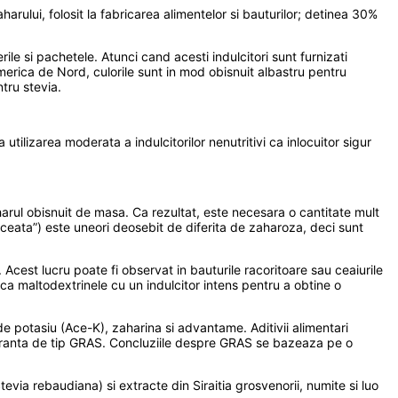
 zaharului, folosit la fabricarea alimentelor si bauturilor; detinea 30%
ile si pachetele. Atunci cand acesti indulcitori sunt furnizati
 America de Nord, culorile sunt in mod obisnuit albastru pentru
tru stevia.
 utilizarea moderata a indulcitorilor nenutritivi ca inlocuitor sigur
harul obisnuit de masa. Ca rezultat, este necesara o cantitate mult
lceata”) este uneori deosebit de diferita de zaharoza, deci sunt
Acest lucru poate fi observat in bauturile racoritoare sau ceaiurile
teca maltodextrinele cu un indulcitor intens pentru a obtine o
de potasiu (Ace-K), zaharina si advantame. Aditivii alimentari
iguranta de tip GRAS. Concluziile despre GRAS se bazeaza pe o
evia rebaudiana) si extracte din Siraitia grosvenorii, numite si luo