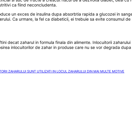
utritivi ca fiind neconcludenta.
oduce un exces de insulina dupa absorbtia rapida a glucozei in sange
rului. Ca urmare, la fel ca diabeticii, ei trebuie sa evite consumul d
tini decat zaharul in formula finala din alimente. Inlocuitorii zaharului
folosirea inlocuitorilor de zahar in produse care nu se vor degrada dup
ORII ZAHARULUI SUNT UTILIZATI IN LOCUL ZAHARULUI DIN MAI MULTE MOTIVE