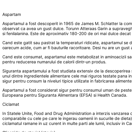
Aspartam
Aspartamul a fost descoperit in 1965 de James M. Schlatter la comp
observat ca avea un gust dulce. Torunn Atteraas Garin a supravegheat
si fenilalanina. Este de aproximativ 180-200 de ori mai dulce decat 
Cand este gatit sau pastrat la temperaturi ridicate, aspartamul se de
oarecum acide, cum ar fi bauturile racoritoare. Desi nu are un gust 
Cand este consumat, aspartamul este metabolizat in aminoacizii sai o
pentru reducerea numarului de calorii dintr-un produs.
Siguranta aspartamului a fost studiata extensiv de la descoperirea s
unul dintre ingredientele alimentare cele mai riguros testate pana i
sigur pentru consum la niveluri tipice utilizate in fabricarea alimentel
Aspartamul a fost considerat sigur pentru consumul uman de peste 1
Europeana pentru Siguranta Alimentara (EFSA) si Health Canada.
Ciclamat
In Statele Unite, Food and Drug Administration a interzis vanzarea c
comparabile cu cele pe care le ingerau oamenii in sucurile de dieta) 
ciclamatul ramane in uz curent in multe parti ale lumii, inclusiv in 