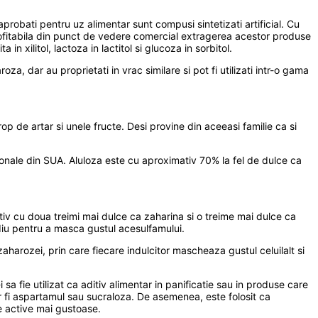
r aprobati pentru uz alimentar sunt compusi sintetizati artificial. Cu
e profitabila din punct de vedere comercial extragerea acestor produse
 xilitol, lactoza in lactitol si glucoza in sorbitol.
roza, dar au proprietati in vrac similare si pot fi utilizati intr-o gama
p de artar si unele fructe. Desi provine din aceeasi familie ca si
tionale din SUA. Aluloza este cu aproximativ 70% la fel de dulce ca
iv cu doua treimi mai dulce ca zaharina si o treime mai dulce ca
odiu pentru a masca gustul acesulfamului.
arozei, prin care fiecare indulcitor mascheaza gustul celuilalt si
a fie utilizat ca aditiv alimentar in panificatie sau in produse care
r fi aspartamul sau sucraloza. De asemenea, este folosit ca
le active mai gustoase.