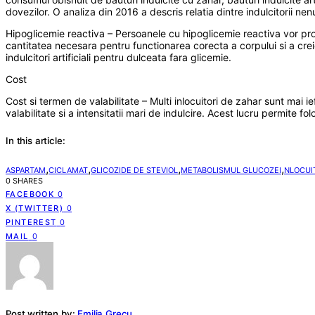
dovezilor. O analiza din 2016 a descris relatia dintre indulcitorii nen
Hipoglicemie reactiva – Persoanele cu hipoglicemie reactiva vor pr
cantitatea necesara pentru functionarea corecta a corpului si a creie
indulcitori artificiali pentru dulceata fara glicemie.
Cost
Cost si termen de valabilitate – Multi inlocuitori de zahar sunt mai ief
valabilitate si a intensitatii mari de indulcire. Acest lucru permite 
In this article:
,
,
,
,
ASPARTAM
CICLAMAT
GLICOZIDE DE STEVIOL
METABOLISMUL GLUCOZEI
NLOCUIT
0 SHARES
FACEBOOK
0
X (TWITTER)
0
PINTEREST
0
MAIL
0
Post written by:
Emilia Grecu