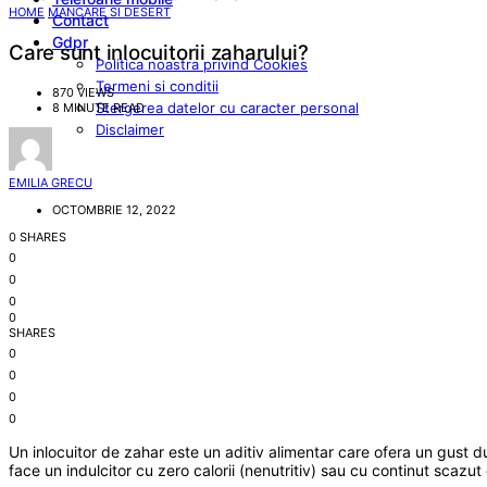
HOME
MANCARE SI DESERT
Contact
Gdpr
Care sunt inlocuitorii zaharului?
Politica noastra privind Cookies
Termeni si conditii
870 VIEWS
Stergerea datelor cu caracter personal
8 MINUTE READ
Disclaimer
EMILIA GRECU
OCTOMBRIE 12, 2022
0 SHARES
0
0
0
0
SHARES
0
0
0
0
Un inlocuitor de zahar este un aditiv alimentar care ofera un gust d
face un indulcitor cu zero calorii (nenutritiv) sau cu continut scazut d