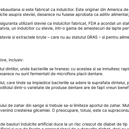
rebaudiana si este fabricat ca indulcitor. Este originar din America de
ctie asupra steviei, deoarece nu fusese aprobata ca aditiv alimentar, 
iguranta utilizarii steviei ca indulcitor fabricat, FDA a acordat un st
tvia, un indulcitor cu stevie, intr-o gama de amestecuri de lapte pent
tevie si extractele brute – care nu au statutul GRAS – si pentru alime
ive, inclusiv:
tul dintilor, unde bacteriile se hranesc cu acestea si se inmultesc rapid
deoarece nu sunt fermentati de microflora placii dentare.
ul, care tinde sa impiedice bacteriile sa adere la suprafata dintelui, p
litolul dintr-o varietate de produse dentare are de fapt vreun benefici
lui de zahar din sange si trebuie sa-si limiteze aportul de zahar. Multi
revenind cresterea glicemiei. O preocupare, totusi, este ca supraconsu
 bauturi indulcite artificial duce la un risc crescut de diabet de tip
ificial si suc de fructe a crescut riscul de a dezvolta diabet, desi cu 