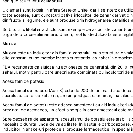
han guo sau fructul calugarului.
Ciclamatii sunt folositi in afara Statelor Unite, dar li se interzice ut
toate acestea, sunt cunoscuti cativa inlocuitori de zahar derivat din 
din fructe si legume, ele sunt produse prin hidrogenarea catalitica a 
Sorbitolul, xilitolul si lactitolul sunt exemple de alcooli de zahar (cu
larga de produse alimentare. Uneori, profilul de dulceata este reglat
Aluloza
Aluloza este un indulcitor din familia zaharului, cu o structura chim
alte zaharuri, nu se metabolizeaza substantial ca zahar in organism
FDA recunoaste ca aluloza nu actioneaza ca zaharul si, din 2019, nu 
zaharul, motiv pentru care uneori este combinata cu indulcitori de m
Acesulfam de potasiu
Acesulfamul de potasiu (Ace-K) este de 200 de ori mai dulce decat z
sucraloza. La fel ca zaharina, are un postgust usor amar, mai ales l
Acesulfamul de potasiu este adesea amestecat cu alti indulcitori (d
prezinta, de asemenea, un efect sinergic in care amestecul este m
Spre deosebire de aspartam, acesulfamul de potasiu este stabil la cal
necesita o durata lunga de valabilitate. In bauturile carbogazoase,
indulcitor in shake-uri proteice si produse farmaceutice, in special