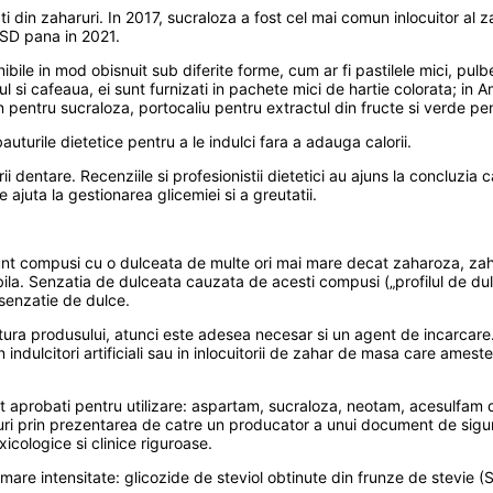
erivati din zaharuri. In 2017, sucraloza a fost cel mai comun inlocuitor al
 USD pana in 2021.
ile in mod obisnuit sub diferite forme, cum ar fi pastilele mici, pulber
iul si cafeaua, ei sunt furnizati in pachete mici de hartie colorata; in
entru sucraloza, portocaliu pentru extractul din fructe si verde pen
uturile dietetice pentru a le indulci fara a adauga calorii.
i dentare. Recenziile si profesionistii dietetici au ajuns la concluzia ca
 ajuta la gestionarea glicemiei si a greutatii.
 – sunt compusi cu o dulceata de multe ori mai mare decat zaharoza, za
bila. Senzatia de dulceata cauzata de acesti compusi („profilul de du
senzatie de dulce.
tura produsului, atunci este adesea necesar si un agent de incarcare. 
 indulcitori artificiali sau in inlocuitorii de zahar de masa care ames
ost aprobati pentru utilizare: aspartam, sucraloza, neotam, acesulfam 
 siguri prin prezentarea de catre un producator a unui document de s
xicologice si clinice riguroase.
are intensitate: glicozide de steviol obtinute din frunze de stevie (St