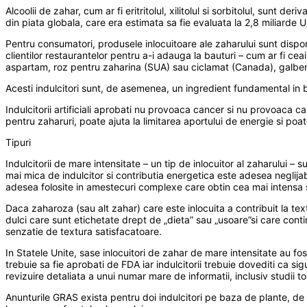
Alcoolii de zahar, cum ar fi eritritolul, xilitolul si sorbitolul, sunt d
din piata globala, care era estimata sa fie evaluata la 2,8 miliarde
Pentru consumatori, produsele inlocuitoare ale zaharului sunt disponib
clientilor restaurantelor pentru a-i adauga la bauturi – cum ar fi cea
aspartam, roz pentru zaharina (SUA) sau ciclamat (Canada), galben p
Acesti indulcitori sunt, de asemenea, un ingredient fundamental in ba
Indulcitorii artificiali aprobati nu provoaca cancer si nu provoaca cari
pentru zaharuri, poate ajuta la limitarea aportului de energie si poate
Tipuri
Indulcitorii de mare intensitate – un tip de inlocuitor al zaharului
mai mica de indulcitor si contributia energetica este adesea neglija
adesea folosite in amestecuri complexe care obtin cea mai intensa 
Daca zaharoza (sau alt zahar) care este inlocuita a contribuit la tex
dulci care sunt etichetate drept de „dieta” sau „usoare”si care contin
senzatie de textura satisfacatoare.
In Statele Unite, sase inlocuitori de zahar de mare intensitate au f
trebuie sa fie aprobati de FDA iar indulcitorii trebuie dovediti ca
revizuire detaliata a unui numar mare de informatii, inclusiv studii to
Anunturile GRAS exista pentru doi indulcitori pe baza de plante, de m