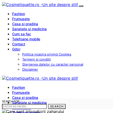
Fashion
Frumusete
Casa si gradina
Sanatate si medicina
Cum sa fac
Telefoane mobile
Contact
Gdpr
Politica noastra privind Cookies
Termeni si conditii
Stergerea datelor cu caracter personal
Disclaimer
Fashion
Frumusete
Casa si gradina
SEARCH FOR:
Sanatate si medicina
SEARCH
Cum sa fac
Telefoane mobile