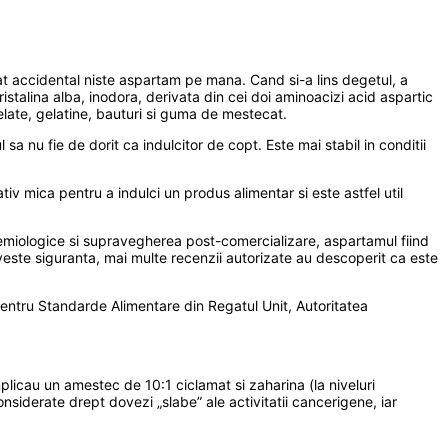
t accidental niste aspartam pe mana. Cand si-a lins degetul, a
stalina alba, inodora, derivata din cei doi aminoacizi acid aspartic
elate, gelatine, bauturi si guma de mestecat.
a nu fie de dorit ca indulcitor de copt. Este mai stabil in conditii
iv mica pentru a indulci un produs alimentar si este astfel util
idemiologice si supravegherea post-comercializare, aspartamul fiind
iveste siguranta, mai multe recenzii autorizate au descoperit ca este
entru Standarde Alimentare din Regatul Unit, Autoritatea
plicau un amestec de 10:1 ciclamat si zaharina (la niveluri
nsiderate drept dovezi „slabe” ale activitatii cancerigene, iar