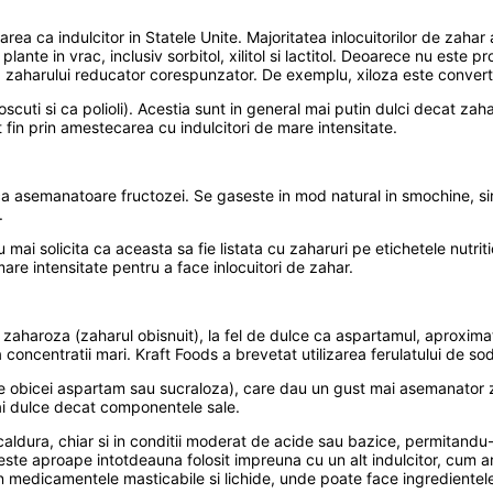
ilizarea ca indulcitor in Statele Unite. Majoritatea inlocuitorilor de zaha
plante in vrac, inclusiv sorbitol, xilitol si lactitol. Deoarece nu est
zaharului reducator corespunzator. De exemplu, xiloza este convertita in
noscuti si ca polioli). Acestia sunt in general mai putin dulci decat zaha
 fin prin amestecarea cu indulcitori de mare intensitate.
ica asemanatoare fructozei. Se gaseste in mod natural in smochine, siro
.
mai solicita ca aceasta sa fie listata cu zaharuri pe etichetele nutri
are intensitate pentru a face inlocuitori de zahar.
aharoza (zaharul obisnuit), la fel de dulce ca aspartamul, aproximat
a concentratii mari. Kraft Foods a brevetat utilizarea ferulatului de s
e obicei aspartam sau sucraloza), care dau un gust mai asemanator zah
ai dulce decat componentele sale.
dura, chiar si in conditii moderat de acide sau bazice, permitandu-i s
 este aproape intotdeauna folosit impreuna cu un alt indulcitor, cum a
 in medicamentele masticabile si lichide, unde poate face ingrediente