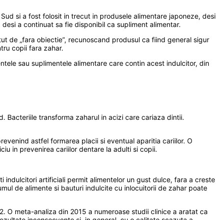
 Sud si a fost folosit in trecut in produsele alimentare japoneze, desi
desi a continuat sa fie disponibil ca supliment alimentar.
atut de „fara obiectie”, recunoscand produsul ca fiind general sigur
ru copii fara zahar.
ntele sau suplimentele alimentare care contin acest indulcitor, din
. Bacteriile transforma zaharul in acizi care cariaza dintii.
revenind astfel formarea placii si eventual aparitia cariilor. O
u in prevenirea cariilor dentare la adulti si copii.
 indulcitori artificiali permit alimentelor un gust dulce, fara a creste
mul de alimente si bauturi indulcite cu inlocuitorii de zahar poate
 2. O meta-analiza din 2015 a numeroase studii clinice a aratat ca
rezultate inconsecvente si, in general, cu o calitate scazuta a