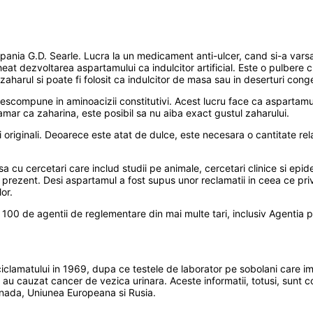
ania G.D. Searle. Lucra la un medicament anti-ulcer, cand si-a varsa
 dezvoltarea aspartamului ca indulcitor artificial. Este o pulbere cri
zaharul si poate fi folosit ca indulcitor de masa sau in deserturi cong
scompune in aminoacizii constitutivi. Acest lucru face ca aspartamul s
amar ca zaharina, este posibil sa nu aiba exact gustul zaharului.
riginali. Deoarece este atat de dulce, este necesara o cantitate relat
a cu cercetari care includ studii pe animale, cercetari clinice si ep
n prezent. Desi aspartamul a fost supus unor reclamatii in ceea ce pr
or.
00 de agentii de reglementare din mai multe tari, inclusiv Agentia p
iclamatului in 1969, dupa ce testele de laborator pe sobolani care im
au cauzat cancer de vezica urinara. Aceste informatii, totusi, sunt co
Canada, Uniunea Europeana si Rusia.