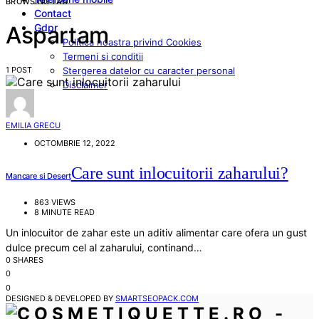
BROWSING TAG
Contact
Gdpr
Aspartam
Politica noastra privind Cookies
Termeni si conditii
1 POST
Stergerea datelor cu caracter personal
Disclaimer
EMILIA GRECU
OCTOMBRIE 12, 2022
Care sunt inlocuitorii zaharului?
Mancare si Desert
863 VIEWS
8 MINUTE READ
Un inlocuitor de zahar este un aditiv alimentar care ofera un gust
dulce precum cel al zaharului, continand…
0 SHARES
0
0
DESIGNED & DEVELOPED BY
SMARTSEOPACK.COM