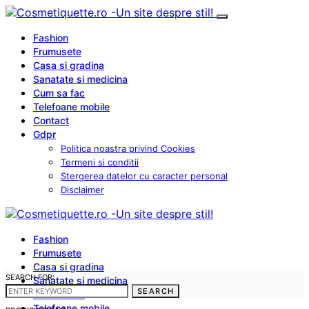
Fashion
Frumusete
Casa si gradina
Sanatate si medicina
Cum sa fac
Telefoane mobile
Contact
Gdpr
Politica noastra privind Cookies
Termeni si conditii
Stergerea datelor cu caracter personal
Disclaimer
Fashion
Frumusete
Casa si gradina
SEARCH FOR:
Sanatate si medicina
SEARCH
Cum sa fac
Telefoane mobile