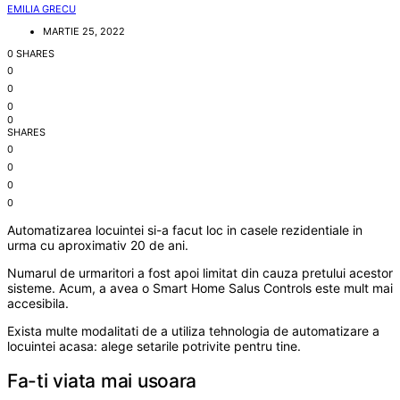
EMILIA GRECU
MARTIE 25, 2022
0 SHARES
0
0
0
0
SHARES
0
0
0
0
Automatizarea locuintei si-a facut loc in casele rezidentiale in
urma cu aproximativ 20 de ani.
Numarul de urmaritori a fost apoi limitat din cauza pretului acestor
sisteme. Acum, a avea o Smart Home Salus Controls este mult mai
accesibila.
Exista multe modalitati de a utiliza tehnologia de automatizare a
locuintei acasa: alege setarile potrivite pentru tine.
Fa-ti viata mai usoara