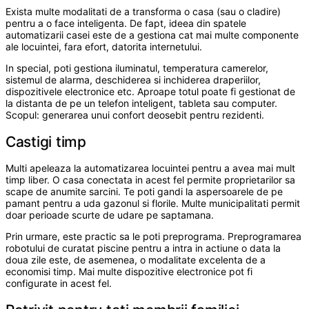
Exista multe modalitati de a transforma o casa (sau o cladire)
pentru a o face inteligenta. De fapt, ideea din spatele
automatizarii casei este de a gestiona cat mai multe componente
ale locuintei, fara efort, datorita internetului.
In special, poti gestiona iluminatul, temperatura camerelor,
sistemul de alarma, deschiderea si inchiderea draperiilor,
dispozitivele electronice etc. Aproape totul poate fi gestionat de
la distanta de pe un telefon inteligent, tableta sau computer.
Scopul: generarea unui confort deosebit pentru rezidenti.
Castigi timp
Multi apeleaza la automatizarea locuintei pentru a avea mai mult
timp liber. O casa conectata in acest fel permite proprietarilor sa
scape de anumite sarcini. Te poti gandi la aspersoarele de pe
pamant pentru a uda gazonul si florile. Multe municipalitati permit
doar perioade scurte de udare pe saptamana.
Prin urmare, este practic sa le poti preprograma. Preprogramarea
robotului de curatat piscine pentru a intra in actiune o data la
doua zile este, de asemenea, o modalitate excelenta de a
economisi timp. Mai multe dispozitive electronice pot fi
configurate in acest fel.