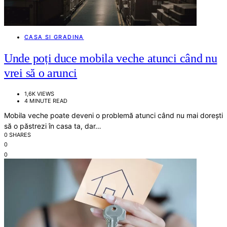
CASA SI GRADINA
Unde poți duce mobila veche atunci când nu
vrei să o arunci
1,6K VIEWS
4 MINUTE READ
Mobila veche poate deveni o problemă atunci când nu mai dorești
să o păstrezi în casa ta, dar…
0 SHARES
0
0