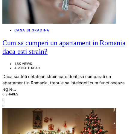
CASA SI GRADINA
Cum sa cumperi un apartament in Romania
daca esti strain?
1,6K VIEWS
4 MINUTE READ
Daca sunteti cetatean strain care doriti sa cumparati un
apartament in Romania, trebuie sa intelegeti cum functioneaza
legile…
0 SHARES
0
0