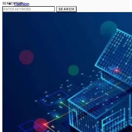
SEARCH FOR:
Fashion
Frumusete
SEARCH
Casa si gradina
Sanatate si medicina
Cum sa fac
Telefoane mobile
Contact
Gdpr
Politica noastra privind Cookies
Termeni si conditii
Stergerea datelor cu caracter personal
Disclaimer