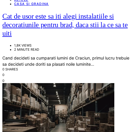
CASA SI GRADINA
Cat de usor este sa iti alegi instalatiile si
decoratiunile pentru brad, daca stii la ce sa te
uiti
1,8K VIEWS
2 MINUTE READ
Cand decideti sa cumparati lumini de Craciun, primul lucru trebuie
sa decideti unde doriti sa plasati noile luminite…
0 SHARES
0
0