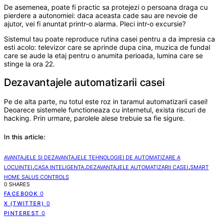
De asemenea, poate fi practic sa protejezi o persoana draga cu
pierdere a autonomiei: daca aceasta cade sau are nevoie de
ajutor, vei fi anuntat printr-o alarma. Pleci intr-o excursie?
Sistemul tau poate reproduce rutina casei pentru a da impresia ca
esti acolo: televizor care se aprinde dupa cina, muzica de fundal
care se aude la etaj pentru o anumita perioada, lumina care se
stinge la ora 22.
Dezavantajele automatizarii casei
Pe de alta parte, nu totul este roz in taramul automatizarii casei!
Deoarece sistemele functioneaza cu internetul, exista riscuri de
hacking. Prin urmare, parolele alese trebuie sa fie sigure.
In this article:
AVANTAJELE SI DEZAVANTAJELE TEHNOLOGIEI DE AUTOMATIZARE A
,
,
,
LOCUINTEI
CASA INTELIGENTA
DEZAVANTAJELE AUTOMATIZARII CASEI
SMART
HOME SALUS CONTROLS
0 SHARES
FACEBOOK
0
X (TWITTER)
0
PINTEREST
0