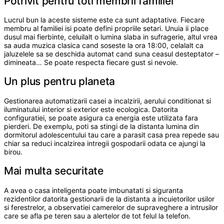
Potrivit pentru toti membrii familiei
Lucrul bun la aceste sisteme este ca sunt adaptative. Fiecare
membru al familiei isi poate defini propriile setari. Unuia ii place
dusul mai fierbinte, celuilalt o lumina slaba in sufragerie, altul vrea
sa auda muzica clasica cand soseste la ora 18:00, celalalt ca
jaluzelele sa se deschida automat cand suna ceasul desteptator –
dimineata… Se poate respecta fiecare gust si nevoie.
Un plus pentru planeta
Gestionarea automatizarii casei a incalzirii, aerului conditionat si
iluminatului interior si exterior este ecologica. Datorita
configuratiei, se poate asigura ca energia este utilizata fara
pierderi. De exemplu, poti sa stingi de la distanta lumina din
dormitorul adolescentului tau care a parasit casa prea repede sau
chiar sa reduci incalzirea intregii gospodarii odata ce ajungi la
birou.
Mai multa securitate
A avea o casa inteligenta poate imbunatati si siguranta
rezidentilor datorita gestionarii de la distanta a incuietorilor usilor
si ferestrelor, a observatiei camerelor de supraveghere a intrusilor
care se afla pe teren sau a alertelor de tot felul la telefon.