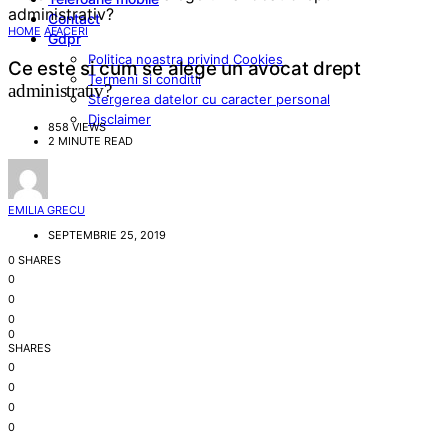
Contact
HOME
AFACERI
Gdpr
Politica noastra privind Cookies
Ce este si cum se alege un avocat drept
Termeni si conditii
administrativ?
Stergerea datelor cu caracter personal
Disclaimer
858 VIEWS
2 MINUTE READ
EMILIA GRECU
SEPTEMBRIE 25, 2019
0 SHARES
0
0
0
0
SHARES
0
0
0
0