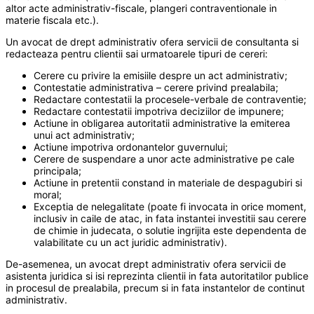
altor acte administrativ-fiscale, plangeri contraventionale in
materie fiscala etc.).
Un avocat de drept administrativ ofera servicii de consultanta si
redacteaza pentru clientii sai urmatoarele tipuri de cereri:
Cerere cu privire la emisiile despre un act administrativ;
Contestatie administrativa – cerere privind prealabila;
Redactare contestatii la procesele-verbale de contraventie;
Redactare contestatii impotriva deciziilor de impunere;
Actiune in obligarea autoritatii administrative la emiterea
unui act administrativ;
Actiune impotriva ordonantelor guvernului;
Cerere de suspendare a unor acte administrative pe cale
principala;
Actiune in pretentii constand in materiale de despagubiri si
moral;
Exceptia de nelegalitate (poate fi invocata in orice moment,
inclusiv in caile de atac, in fata instantei investitii sau cerere
de chimie in judecata, o solutie ingrijita este dependenta de
valabilitate cu un act juridic administrativ).
De-asemenea, un avocat drept administrativ ofera servicii de
asistenta juridica si isi reprezinta clientii in fata autoritatilor publice
in procesul de prealabila, precum si in fata instantelor de continut
administrativ.