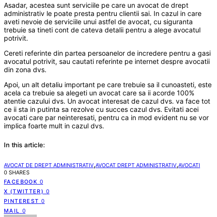
Asadar, acestea sunt serviciile pe care un avocat de drept
administrativ le poate presta pentru clientii sai. In cazul in care
aveti nevoie de serviciile unui astfel de avocat, cu siguranta
trebuie sa tineti cont de cateva detalii pentru a alege avocatul
potrivit.
Cereti referinte din partea persoanelor de incredere pentru a gasi
avocatul potrivit, sau cautati referinte pe internet despre avocatii
din zona dvs.
Apoi, un alt detaliu important pe care trebuie sa il cunoasteti, este
acela ca trebuie sa alegeti un avocat care sa ii acorde 100%
atentie cazului dvs. Un avocat interesat de cazul dvs. va face tot
ce ii sta in putinta sa rezolve cu succes cazul dvs. Evitati acei
avocati care par neinteresati, pentru ca in mod evident nu se vor
implica foarte mult in cazul dvs.
In this article:
,
,
AVOCAT DE DREPT ADMINISTRATIV
AVOCAT DREPT ADMINISTRATIV
AVOCATI
0 SHARES
FACEBOOK
0
X (TWITTER)
0
PINTEREST
0
MAIL
0