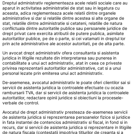
Dreptul administrativ reglementeaza acele relatii sociale care au
aparut in activitatea administratiei de stat sau in legatura cu
aceasta, adica reglementeaza acele relatii dintre organele
administrative si dar si relatiile dintre acestea si alte organe de
stat, relatiile dintre administratie si cetateni, relatiile de natura
conflictuala dintre autoritatile publice sau persoanele juridice de
drept privat care exercita atributii de putere publica, asimilate
autoritatilor publice, pe de o parte, si cei vatamati in dreptul lor
prin acte administrative ale acestor autoritati, pe de alta parte.
Un avocat drept administrativ ofera consultanta si asistenta
juridica in litigiile rezultate din interpretarea sau punerea in
contabilitate a unui act administrativ, atat in ceea ce priveste
privirea reprezentarii autoritatilor administrative, cat si a unui
personal lezate prin emiterea unui act administrativ.
De-asemenea, avocatul administrativ le poate oferi clientilor sai si
servicii de asistenta juridica la controalele efectuate cu ocazia
rambursarii TVA, dar si servicii de asistenta juridica la controalele
autoritatilor, redactare opinii juridice si obiectiuni la procesele-
verbale de control.
Avocatul de drept administrativ presteaza de-asemenea servicii
de asistenta juridica si reprezentarea persoanelor fizice si juridice
in fata instantei de contencios administrativ si fiscal, in fond si in
recurs, dar si servicii de asistenta juridica si reprezentare in litigiile
de natura fiscala (contestatii impotriva titlurilor de creanta si a