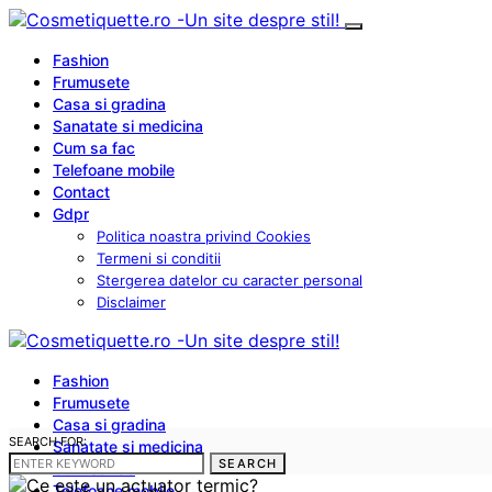
Fashion
Frumusete
Casa si gradina
Sanatate si medicina
Cum sa fac
Telefoane mobile
Contact
Gdpr
Politica noastra privind Cookies
Termeni si conditii
Stergerea datelor cu caracter personal
Disclaimer
Fashion
Frumusete
Casa si gradina
SEARCH FOR:
Sanatate si medicina
SEARCH
Cum sa fac
Telefoane mobile