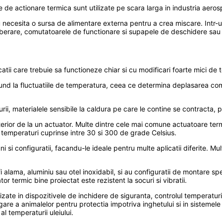
le de actionare termica sunt utilizate pe scara larga in industria aerosp
u necesita o sursa de alimentare externa pentru a crea miscare. Intr-
eliberare, comutatoarele de functionare si supapele de deschidere sau
licatii care trebuie sa functioneze chiar si cu modificari foarte mici de
aspund la fluctuatiile de temperatura, ceea ce determina deplasarea c
i, materialele sensibile la caldura pe care le contine se contracta, p
erior de la un actuator. Multe dintre cele mai comune actuatoare termi
a temperaturi cuprinse intre 30 si 300 de grade Celsius.
si configuratii, facandu-le ideale pentru multe aplicatii diferite. Mul
fi alama, aluminiu sau otel inoxidabil, si au configuratii de montare sp
r termic bine proiectat este rezistent la socuri si vibratii.
lizate in dispozitivele de inchidere de siguranta, controlul temperaturii
rigare a animalelor pentru protectia impotriva inghetului si in sistemel
al temperaturii uleiului.