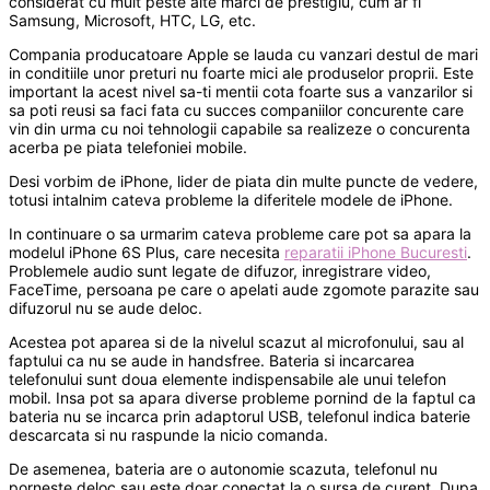
considerat cu mult peste alte marci de prestigiu, cum ar fi
Samsung, Microsoft, HTC, LG, etc.
Compania producatoare Apple se lauda cu vanzari destul de mari
in conditiile unor preturi nu foarte mici ale produselor proprii. Este
important la acest nivel sa-ti mentii cota foarte sus a vanzarilor si
sa poti reusi sa faci fata cu succes companiilor concurente care
vin din urma cu noi tehnologii capabile sa realizeze o concurenta
acerba pe piata telefoniei mobile.
Desi vorbim de iPhone, lider de piata din multe puncte de vedere,
totusi intalnim cateva probleme la diferitele modele de iPhone.
In continuare o sa urmarim cateva probleme care pot sa apara la
modelul iPhone 6S Plus, care necesita
reparatii iPhone Bucuresti
.
Problemele audio sunt legate de difuzor, inregistrare video,
FaceTime, persoana pe care o apelati aude zgomote parazite sau
difuzorul nu se aude deloc.
Acestea pot aparea si de la nivelul scazut al microfonului, sau al
faptului ca nu se aude in handsfree. Bateria si incarcarea
telefonului sunt doua elemente indispensabile ale unui telefon
mobil. Insa pot sa apara diverse probleme pornind de la faptul ca
bateria nu se incarca prin adaptorul USB, telefonul indica baterie
descarcata si nu raspunde la nicio comanda.
De asemenea, bateria are o autonomie scazuta, telefonul nu
porneste deloc sau este doar conectat la o sursa de curent. Dupa