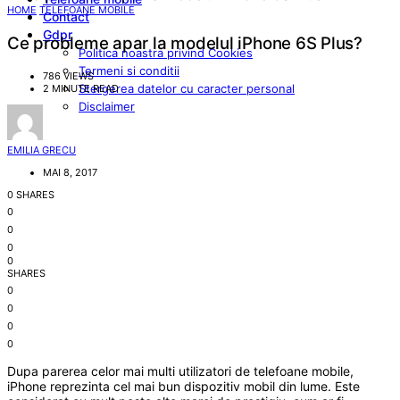
HOME
TELEFOANE MOBILE
Contact
Gdpr
Ce probleme apar la modelul iPhone 6S Plus?
Politica noastra privind Cookies
Termeni si conditii
786 VIEWS
Stergerea datelor cu caracter personal
2 MINUTE READ
Disclaimer
EMILIA GRECU
MAI 8, 2017
0 SHARES
0
0
0
0
SHARES
0
0
0
0
Dupa parerea celor mai multi utilizatori de telefoane mobile,
iPhone reprezinta cel mai bun dispozitiv mobil din lume. Este