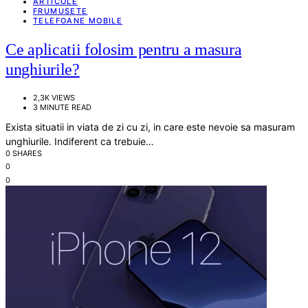
ARTICOLE
FRUMUSETE
TELEFOANE MOBILE
Ce aplicatii folosim pentru a masura
unghiurile?
2,3K VIEWS
3 MINUTE READ
Exista situatii in viata de zi cu zi, in care este nevoie sa masuram
unghiurile. Indiferent ca trebuie…
0 SHARES
0
0