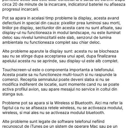
circa 20 de minute de la incarcare, indicatorul bateriei nu afiseaza
progresul incarcarii.
Pot sa apara in acelasi timp probleme la display, acesta avand
defectiuni in special din cauza: pixelilor prea luminosi sau morti,
liniilor pe display, sectiunilor din acesta care nu sunt afisate, sau
display-ul nu functioneaza in modul landscape, nu este iluminat
deloc sau nivelul luminozitatii este slab, senzorul de lumina
ambientala nu functioneaza complet sau chiar deloc.
Alte probleme aparute la display sunt: acesta nu se blocheaza
sau nu se stinge dupa acceptarea unui apel, dupa finalizarea
apelului acesta nu se aprinde, sau display-ul este alb complet.
Touchscreen-ul este o componenta importanta a telefonului.
Acesta poate sa nu functioneze multi-touch si nu raspunde la
comenzi. Receptia semnalului poate deveni slaba si nu se
modifica indiferent de locatie, sunt momente cand nu se poate
activa profilul avion, sau apare mesajul no service in coltul din
stanga sus.
Probleme pot sa apara si la Wireless si Bluetooth. Aici ma refer la
faptul ca nu se afiseaza retele wireless, nu se activeaza modulul,
wireless, si mai ales nu se activeaza modulul bluetooth.
Alte probleme sunt legate de software telefonul nefiind
recunoscut de iTunes pe un sistem de operare Mac sau pe un