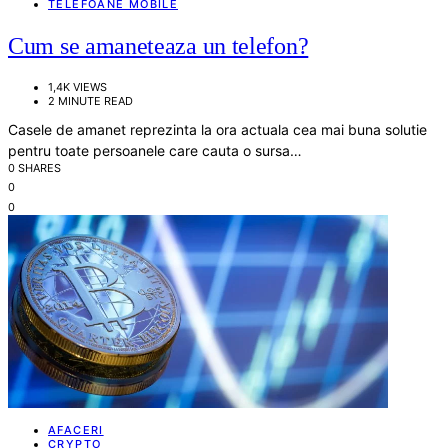
TELEFOANE MOBILE
Cum se amaneteaza un telefon?
1,4K VIEWS
2 MINUTE READ
Casele de amanet reprezinta la ora actuala cea mai buna solutie
pentru toate persoanele care cauta o sursa…
0 SHARES
0
0
AFACERI
CRYPTO