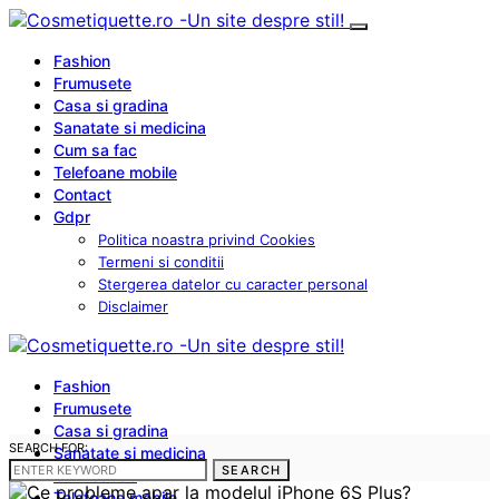
Fashion
Frumusete
Casa si gradina
Sanatate si medicina
Cum sa fac
Telefoane mobile
Contact
Gdpr
Politica noastra privind Cookies
Termeni si conditii
Stergerea datelor cu caracter personal
Disclaimer
Fashion
Frumusete
Casa si gradina
SEARCH FOR:
Sanatate si medicina
SEARCH
Cum sa fac
Telefoane mobile