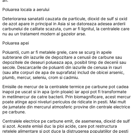
an.
Poluarea locala a aerului
Deteriorarea sanatatii cauzata de particule, dioxid de sulf si oxid
de azot apare in principal in Asia si se datoreaza adesea arderii
carbunelui de calitate scazuta, cum ar fi lignitul, la centralele care
nu au un tratament modern al gazelor arse.
Poluarea apei
Poluantii, cum ar fi metalele grele, care se scurg in apele
subterane din iazurile de depozitare a cenusii de carbune sau
depozitele de deseuri polueaza apa, posibil timp de decenii sau
secole. Descarcarile de poluanti din iazurile de cenusa in rauri
(sau alte corpuri de apa de suprafata) includ de obicei arsenic,
plumb, mercur, seleniu, crom si cadmiu.
Emisiile de mercur de la centralele termice pe carbune pot cadea
inapoi pe uscat si in apa (prin ploaie) iar apoi pot fi transformate
in metilmercur de catre bacterii. Prin biomagnificare, acest mercur
poate atinge apoi niveluri periculos de ridicate in pesti. Mai mult
de jumatate din mercurul atmosferic provine din centrale electrice
pe carbune.
Centralele electrice pe carbune emit, de asemenea, dioxid de sulf
si azot. Aceste emisii duc la ploi acide, care pot restructura
retelele alimentare si pot duce la distrugerea populatiilor de pesti