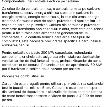
Componentele unei centrale electrice pe carbune
Ca orice tip de centrala termica, o centrala termica pe carbune
transforma succesiv energia chimica stocata in carbune in
energie termica, energie mecanica si, in cele din urma, energie
electrica. Carbunele este de obicei pulverizat si apoi ars intr-un
cazan pe carbune pulverizat. Caldura din carbunele pulverizat
care arde transforma apa cazanului in abur, care este apoi folosit
pentru a fila turbine care alimenteaza generatoarele. In
comparatie cu o centrala termica care arde alte tipuri de
combustibil, este necesara prelucrarea specifica a carbunelui si
eliminarea cenusii.
Pentru unitatile de peste 200 MW capacitate, redundanta
componentelor cheie este asigurata prin instalarea duplicatelor
ventilatoarelor de tiraj fortat si indus, preincalzitoarelor de aer si
colectoarelor de cenusa. Pe unele unitati de aproximativ 60 MW,
pot fi furnizate in schimb doua cazane per unitate.
Procesarea combustibilului
Carbunele este pregatit pentru utilizare prin zdrobirea carbunelui
brut in bucati mai mici de 5 cm. Carbunele este apoi transportat
din santierul de depozitare in silozurile de depozitare din fabrica
de catre benzi transportoare la viteze de pana la 4.000 de tone
pe ora.