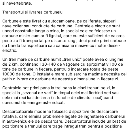
si nevertebrate.
Transportul si livrarea carbunelui
Carbunele este livrat cu autocamioane, pe cai ferate, slepuri,
nave colier sau conducte de carbune. Centralele electrice sunt
uneori construite langa o mina, in special cele ce folosesc un
carbune minier cum ar fi lignitul, care nu este suficient de valoros
pentru a fi transportat pe distante lungi; deci poate primi carbune
cu banda transportoare sau camioane masive cu motor diesel-
electric.
Un tren mare de carbune numit „tren unic” poate avea o lungime
de 2 km, continand 130-140 de vagoane cu aproximativ 100 de
tone de carbune in fiecare, pentru o incarcare totala de peste
10000 de tone. O instalatie mare sub sarcina maxima necesita cel
putin o livrare de carbune de aceasta dimensiune in fiecare zi.
Centralele pot primi pana la trei pana la cinci trenuri pe zi, in
special in „sezonul de varf” in timpul celei mai fierbinti veri sau
cele mai reci luni de iarna (in functie de climatul local) cand
consumul de energie este ridicat.
Descarcatoarele moderne folosesc dispozitive de descarcare
rotativa, care elimina problemele legate de inghetarea carbunelui
in autovehiculele de descarcare. Descarcatorul include un brat de
pozitionare a trenului care trage intregul tren pentru a pozitiona