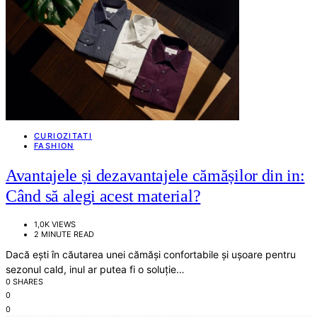
CURIOZITATI
FASHION
Avantajele și dezavantajele cămășilor din in:
Când să alegi acest material?
1,0K VIEWS
2 MINUTE READ
Dacă ești în căutarea unei cămăși confortabile și ușoare pentru
sezonul cald, inul ar putea fi o soluție…
0 SHARES
0
0