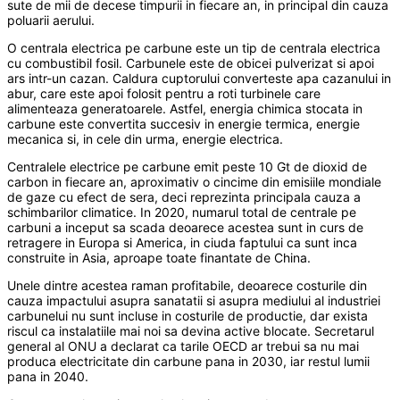
sute de mii de decese timpurii in fiecare an, in principal din cauza
poluarii aerului.
O centrala electrica pe carbune este un tip de centrala electrica
cu combustibil fosil. Carbunele este de obicei pulverizat si apoi
ars intr-un cazan. Caldura cuptorului converteste apa cazanului in
abur, care este apoi folosit pentru a roti turbinele care
alimenteaza generatoarele. Astfel, energia chimica stocata in
carbune este convertita succesiv in energie termica, energie
mecanica si, in cele din urma, energie electrica.
Centralele electrice pe carbune emit peste 10 Gt de dioxid de
carbon in fiecare an, aproximativ o cincime din emisiile mondiale
de gaze cu efect de sera, deci reprezinta principala cauza a
schimbarilor climatice. In 2020, numarul total de centrale pe
carbuni a inceput sa scada deoarece acestea sunt in curs de
retragere in Europa si America, in ciuda faptului ca sunt inca
construite in Asia, aproape toate finantate de China.
Unele dintre acestea raman profitabile, deoarece costurile din
cauza impactului asupra sanatatii si asupra mediului al industriei
carbunelui nu sunt incluse in costurile de productie, dar exista
riscul ca instalatiile mai noi sa devina active blocate. Secretarul
general al ONU a declarat ca tarile OECD ar trebui sa nu mai
produca electricitate din carbune pana in 2030, iar restul lumii
pana in 2040.