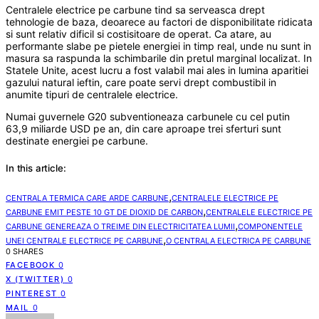
Centralele electrice pe carbune tind sa serveasca drept
tehnologie de baza, deoarece au factori de disponibilitate ridicata
si sunt relativ dificil si costisitoare de operat. Ca atare, au
performante slabe pe pietele energiei in timp real, unde nu sunt in
masura sa raspunda la schimbarile din pretul marginal localizat. In
Statele Unite, acest lucru a fost valabil mai ales in lumina aparitiei
gazului natural ieftin, care poate servi drept combustibil in
anumite tipuri de centralele electrice.
Numai guvernele G20 subventioneaza carbunele cu cel putin
63,9 miliarde USD pe an, din care aproape trei sferturi sunt
destinate energiei pe carbune.
In this article:
,
CENTRALA TERMICA CARE ARDE CARBUNE
CENTRALELE ELECTRICE PE
,
CARBUNE EMIT PESTE 10 GT DE DIOXID DE CARBON
CENTRALELE ELECTRICE PE
,
CARBUNE GENEREAZA O TREIME DIN ELECTRICITATEA LUMII
COMPONENTELE
,
UNEI CENTRALE ELECTRICE PE CARBUNE
O CENTRALA ELECTRICA PE CARBUNE
0 SHARES
FACEBOOK
0
X (TWITTER)
0
PINTEREST
0
MAIL
0