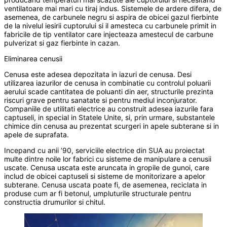
ventilatoare mai mari cu tiraj indus. Sistemele de ardere difera, de
asemenea, de carbunele negru si aspira de obicei gazul fierbinte
de la nivelul iesirii cuptorului si il amesteca cu carbunele primit in
fabricile de tip ventilator care injecteaza amestecul de carbune
pulverizat si gaz fierbinte in cazan.
Eliminarea cenusii
Cenusa este adesea depozitata in iazuri de cenusa. Desi
utilizarea iazurilor de cenusa in combinatie cu controlul poluarii
aerului scade cantitatea de poluanti din aer, structurile prezinta
riscuri grave pentru sanatate si pentru mediul inconjurator.
Companiile de utilitati electrice au construit adesea iazurile fara
captuseli, in special in Statele Unite, si, prin urmare, substantele
chimice din cenusa au prezentat scurgeri in apele subterane si in
apele de suprafata.
Incepand cu anii ’90, serviciile electrice din SUA au proiectat
multe dintre noile lor fabrici cu sisteme de manipulare a cenusii
uscate. Cenusa uscata este aruncata in gropile de gunoi, care
includ de obicei captuseli si sisteme de monitorizare a apelor
subterane. Cenusa uscata poate fi, de asemenea, reciclata in
produse cum ar fi betonul, umpluturile structurale pentru
constructia drumurilor si chitul.