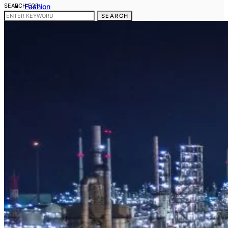
SEARCH FOR:
Fashion
Frumusete
SEARCH
Casa si gradina
Sanatate si medicina
Cum sa fac
Telefoane mobile
Contact
Gdpr
Politica noastra privind Cookies
Termeni si conditii
Stergerea datelor cu caracter personal
Disclaimer