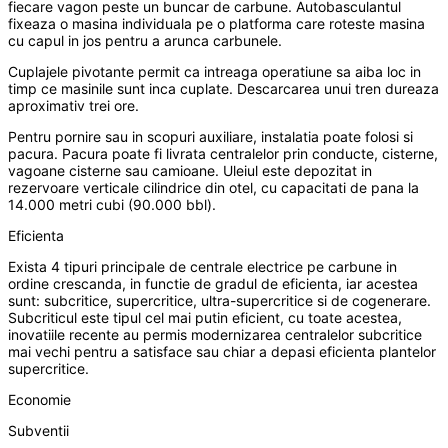
fiecare vagon peste un buncar de carbune. Autobasculantul
fixeaza o masina individuala pe o platforma care roteste masina
cu capul in jos pentru a arunca carbunele.
Cuplajele pivotante permit ca intreaga operatiune sa aiba loc in
timp ce masinile sunt inca cuplate. Descarcarea unui tren dureaza
aproximativ trei ore.
Pentru pornire sau in scopuri auxiliare, instalatia poate folosi si
pacura. Pacura poate fi livrata centralelor prin conducte, cisterne,
vagoane cisterne sau camioane. Uleiul este depozitat in
rezervoare verticale cilindrice din otel, cu capacitati de pana la
14.000 metri cubi (90.000 bbl).
Eficienta
Exista 4 tipuri principale de centrale electrice pe carbune in
ordine crescanda, in functie de gradul de eficienta, iar acestea
sunt: subcritice, supercritice, ultra-supercritice si de cogenerare.
Subcriticul este tipul cel mai putin eficient, cu toate acestea,
inovatiile recente au permis modernizarea centralelor subcritice
mai vechi pentru a satisface sau chiar a depasi eficienta plantelor
supercritice.
Economie
Subventii