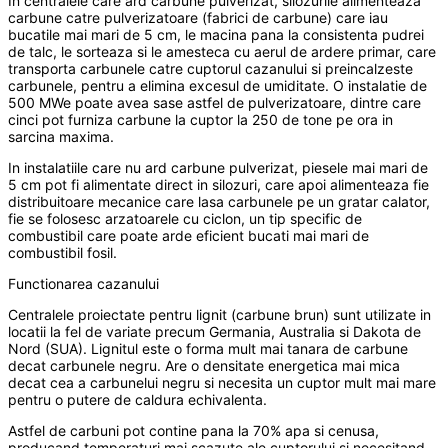
In centralele care ard carbune pulverizat, silozurile alimenteaza
carbune catre pulverizatoare (fabrici de carbune) care iau
bucatile mai mari de 5 cm, le macina pana la consistenta pudrei
de talc, le sorteaza si le amesteca cu aerul de ardere primar, care
transporta carbunele catre cuptorul cazanului si preincalzeste
carbunele, pentru a elimina excesul de umiditate. O instalatie de
500 MWe poate avea sase astfel de pulverizatoare, dintre care
cinci pot furniza carbune la cuptor la 250 de tone pe ora in
sarcina maxima.
In instalatiile care nu ard carbune pulverizat, piesele mai mari de
5 cm pot fi alimentate direct in silozuri, care apoi alimenteaza fie
distribuitoare mecanice care lasa carbunele pe un gratar calator,
fie se folosesc arzatoarele cu ciclon, un tip specific de
combustibil care poate arde eficient bucati mai mari de
combustibil fosil.
Functionarea cazanului
Centralele proiectate pentru lignit (carbune brun) sunt utilizate in
locatii la fel de variate precum Germania, Australia si Dakota de
Nord (SUA). Lignitul este o forma mult mai tanara de carbune
decat carbunele negru. Are o densitate energetica mai mica
decat cea a carbunelui negru si necesita un cuptor mult mai mare
pentru o putere de caldura echivalenta.
Astfel de carbuni pot contine pana la 70% apa si cenusa,
producand temperaturi mai scazute ale cuptorului si necesitand