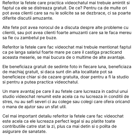
Referitor la fetele care practica videochatul mai trebuie amintit si
faptul ca ele se distreaza gratuit. De ce? Pentru ca de multe ori
pot avea clienti care sa nu le solicite sa se dezbrace, ci sa poarte
diferite discutii amuzante.
Alte fete pot avea norocul de a discuta despre alte probleme cu
clientii, sau pot avea clienti foarte amuzanti care sa le faca mereu
sa fie cu zambetul pe buze.
Referitor la fetele care fac videochat mai trebuie mentionat faptul
ca pe langa salariul foarte mare pe care il castiga practicand
aceasta meserie, se mai bucura de o multime de alte avantaje.
Ele beneficiaza gratuit de sedinte foto in fiecare luna, beneficiaza
de machiaj gratuit, si daca sunt din alta localitate pot sa
beneficieze chiar si de cazare gratuita, doar pentru a fi la studio
si pentru a putea practica videochatul.
Un mare avantaj pe care il au fetele care lucreaza in cadrul unui
studio videochat renumit este acela ca nu lucreaza in conditii de
stres, nu au sefi severi ci au colege sau colegi care ofera oricand
o mana de ajutor sau un sfat util.
Cel mai important detaliu referitor la fetele care fac videochat
este acela ca ele lucreaza perfect legal si au platite toate
contributiile catre stat la zi, plus ca mai detin si o polita de
asigurare de sanatate.