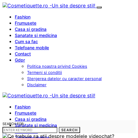
Fashion
Frumusete
Casa si gradina
Sanatate si medicina
Cum sa fac
Telefoane mobile
Contact
Gdpr
Politica noastra privind Cookies
Termeni si conditii
Stergerea datelor cu caracter personal
Disclaimer
Fashion
Frumusete
Casa si gradina
SEARCH FOR:
Sanatate si medicina
SEARCH
Cum sa fac
Telefoane mobile