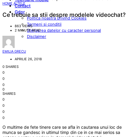
HOME
ALTELE
Contact
Gdpr
Ce trebuie sa stii despre modelele videochat?
Politica noastra privind Cookies
Termeni si conditii
863 VIEWS
Stergerea datelor cu caracter personal
2 MINUTE READ
Disclaimer
EMILIA GRECU
APRILIE 26, 2018
0 SHARES
0
0
0
0
SHARES
0
0
0
0
O multime de fete tinere care se afla in cautarea unui loc de
munca se gandesc in ultimul timp din ce in ce mai serios sa