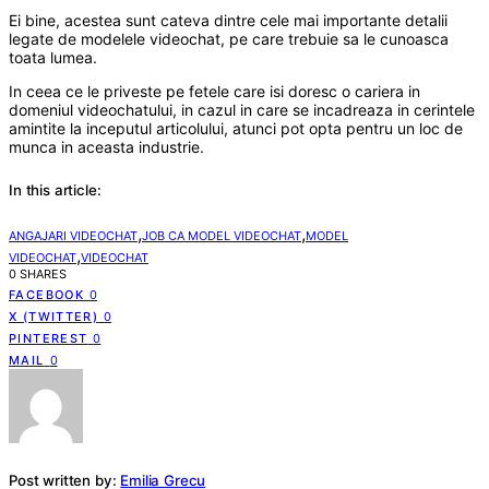
Ei bine, acestea sunt cateva dintre cele mai importante detalii
legate de modelele videochat, pe care trebuie sa le cunoasca
toata lumea.
In ceea ce le priveste pe fetele care isi doresc o cariera in
domeniul videochatului, in cazul in care se incadreaza in cerintele
amintite la inceputul articolului, atunci pot opta pentru un loc de
munca in aceasta industrie.
In this article:
,
,
ANGAJARI VIDEOCHAT
JOB CA MODEL VIDEOCHAT
MODEL
,
VIDEOCHAT
VIDEOCHAT
0 SHARES
FACEBOOK
0
X (TWITTER)
0
PINTEREST
0
MAIL
0
Post written by:
Emilia Grecu