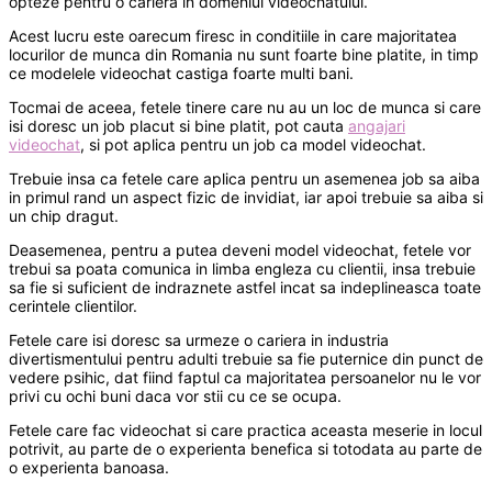
opteze pentru o cariera in domeniul videochatului.
Acest lucru este oarecum firesc in conditiile in care majoritatea
locurilor de munca din Romania nu sunt foarte bine platite, in timp
ce modelele videochat castiga foarte multi bani.
Tocmai de aceea, fetele tinere care nu au un loc de munca si care
isi doresc un job placut si bine platit, pot cauta
angajari
videochat
, si pot aplica pentru un job ca model videochat.
Trebuie insa ca fetele care aplica pentru un asemenea job sa aiba
in primul rand un aspect fizic de invidiat, iar apoi trebuie sa aiba si
un chip dragut.
Deasemenea, pentru a putea deveni model videochat, fetele vor
trebui sa poata comunica in limba engleza cu clientii, insa trebuie
sa fie si suficient de indraznete astfel incat sa indeplineasca toate
cerintele clientilor.
Fetele care isi doresc sa urmeze o cariera in industria
divertismentului pentru adulti trebuie sa fie puternice din punct de
vedere psihic, dat fiind faptul ca majoritatea persoanelor nu le vor
privi cu ochi buni daca vor stii cu ce se ocupa.
Fetele care fac videochat si care practica aceasta meserie in locul
potrivit, au parte de o experienta benefica si totodata au parte de
o experienta banoasa.