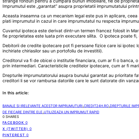
strange fonduri pentru a cumpara bunuri imobiliare, fie de proprieta
Imprumutul este „garantat” asupra proprietatii imprumutatului print
Aceasta inseamna ca un mecanism legal este pus in aplicare, ceea ce
plati imprumutul in cazul in care imprumutatul nu respecta imprumut
Cuvantul ipoteca este derivat dintr-un termen francez folosit in Mare
fie proprietatea este luata prin executare silita. O ipoteca poate 
Debitorii de credite ipotecare pot fi persoane fizice care isi ipotec 
inchiriate chiriasilor sau un portofoliu de investitii).
Creditorul va fi de obicei o institutie financiara, cum ar fi o banca, 
prin intermediari. Caracteristicile creditelor ipotecare, cum ar fi m
Drepturile imprumutatorului asupra bunului garantat au prioritate fat
creditori li se vor rambursa datoriile care le sunt datorate din van
In this article:
,
,
BANALE SI IRELEVANTE ACESTOR IMPRUMUTURI
CREDIT24H.RO
DREPTURILE IMPR
,
DE FIECARE DINTRE ELE
UTILIZEAZA UN IMPRUMUT RAPID
0 SHARES
FACEBOOK
0
X (TWITTER)
0
PINTEREST
0