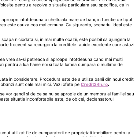
losite pentru a rezolva o situatie particulara sau specifica, ca in
proape intotdeauna o cheltuiala mare de bani, in functie de tipul
aceea este cauza cea mai comuna. Cu siguranta, scenariul ideal este
scapa niciodata si, in mai multe ocazii, este posibil sa ajungem la
foarte frecvent sa recurgem la creditele rapide excelente care astazi
mea vrea sa-si petreaca si aproape intotdeauna cand mai multi
aturi pentru a lua haine noi si toata lumea cumpara o multime de
ata in considerare. Procedura este de a utiliza banii din noul credit
 dobanzi sunt cele mai mici. Vezi ofete pe
Credit24h.ro
.
se vor gandi si de ce sa nu se apropie de un membru al familiei sau
sta situatie inconfortabila este, de obicei, declansatorul
mut utilizat fie de cumparatorii de proprietati imobiliare pentru a