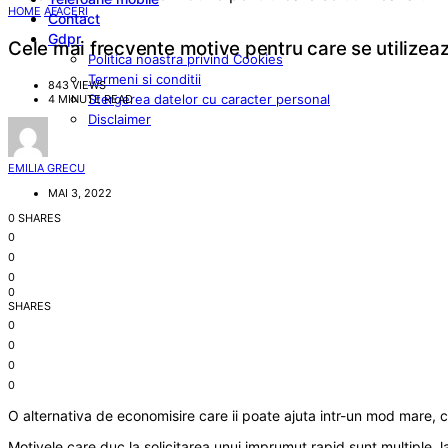
HOME
AFACERI
Contact
Gdpr
Cele mai frecvente motive pentru care se utilizea
Politica noastra privind Cookies
Termeni si conditii
843 VIEWS
Stergerea datelor cu caracter personal
4 MINUTE READ
Disclaimer
EMILIA GRECU
MAI 3, 2022
0 SHARES
0
0
0
0
SHARES
0
0
0
0
O alternativa de economisire care ii poate ajuta intr-un mod mare, cu
Motivele care duc la solicitarea unui imprumut rapid sunt multiple, l