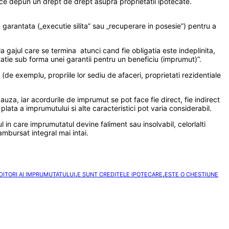
p ce depun un drept de drept asupra proprietatii ipotecate.
arantata („executie silita” sau „recuperare in posesie”) pentru a
a gajul care se termina atunci cand fie obligatia este indeplinita,
atie sub forma unei garantii pentru un beneficiu (imprumut)”.
 (de exemplu, propriile lor sediu de afaceri, proprietati rezidentiale
cauza, iar acordurile de imprumut se pot face fie direct, fie indirect
lata a imprumutului si alte caracteristici pot varia considerabil.
 in care imprumutatul devine faliment sau insolvabil, celorlalti
ambursat integral mai intai.
,
,
DITORI AI IMPRUMUTATULUI
E SUNT CREDITELE IPOTECARE
ESTE O CHESTIUNE