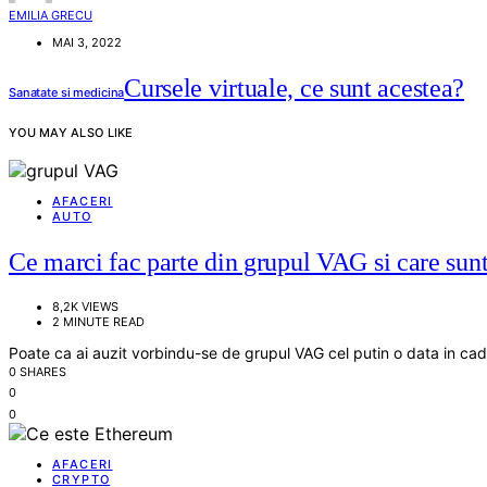
EMILIA GRECU
MAI 3, 2022
Cursele virtuale, ce sunt acestea?
Sanatate si medicina
YOU MAY ALSO LIKE
AFACERI
AUTO
Ce marci fac parte din grupul VAG si care sunt 
8,2K VIEWS
2 MINUTE READ
Poate ca ai auzit vorbindu-se de grupul VAG cel putin o data in cadru
0 SHARES
0
0
AFACERI
CRYPTO