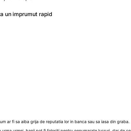
za un imprumut rapid
m ar fi sa aiba grija de reputatia lor in banca sau sa iasa din graba.
a urma urmei, banii pot fi folositi pentru nenumarate lucruri, dar de 