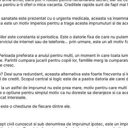
pentru a-ti oferi o mica vacanta. Creditele rapide sunt de fapt mai fo
 sanatate este prezentat cu o urgenta medicala, aceasta va insemna a
rd ca este un motiv imperios pentru a trage aceste imprumuturi si de 
lor este constanta si periodica. Este o datorie fixa de care nu putem 
erviciul de internet sau de telefonie… prin urmare, este un alt motiv 
 Perioada preferata a anului pentru multi, un moment in care toata lu
ne. Parintii cumpara jucarii pentru copiii lor, familiile merg la cumpar
re cresc.
? Desi suna redundant, aceasta alternativa este foarte frecventa si lu
 de credit. Scopul central si logic este de a pastra datoria ale carei
 la un astfel de imprumut nu este prea mare, motiv pentru care multi 
 o optiune pentru simplul motiv ca nu doreste sa deranjeze si ca acea
cat interesele.
 este o chestiune de fiecare dintre ele.
drept civil cunoscut si sub denumirea de imprumut ipotec, este un impru