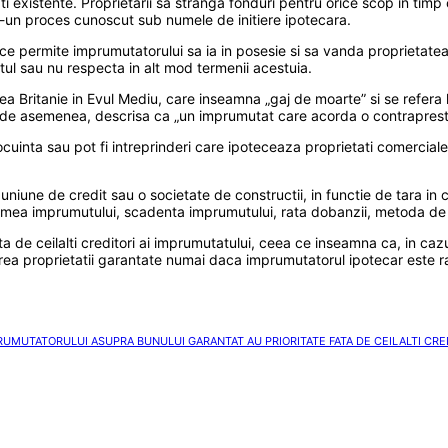
ti existente. Proprietarii sa stranga fonduri pentru orice scop in tim
r-un proces cunoscut sub numele de initiere ipotecara.
 permite imprumutatorului sa ia in posesie si sa vanda proprietatea g
ul sau nu respecta in alt mod termenii acestuia.
a Britanie in Evul Mediu, care inseamna „gaj de moarte” si se refera l
fi, de asemenea, descrisa ca „un imprumutat care acorda o contraprest
locuinta sau pot fi intreprinderi care ipoteceaza proprietati comerciale
o uniune de credit sau o societate de constructii, in functie de tara in 
arimea imprumutului, scadenta imprumutului, rata dobanzii, metoda de p
a de ceilalti creditori ai imprumutatului, ceea ce inseamna ca, in cazul
zarea proprietatii garantate numai daca imprumutatorul ipotecar este r
UMUTATORULUI ASUPRA BUNULUI GARANTAT AU PRIORITATE FATA DE CEILALTI CRE