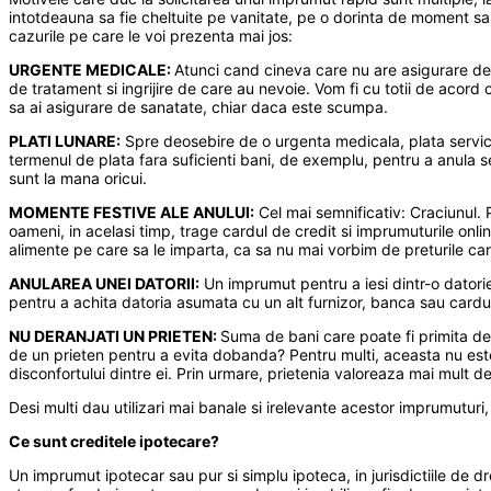
intotdeauna sa fie cheltuite pe vanitate, pe o dorinta de moment sau 
cazurile pe care le voi prezenta mai jos:
URGENTE MEDICALE:
Atunci cand cineva care nu are asigurare de
de tratament si ingrijire de care au nevoie. Vom fi cu totii de aco
sa ai asigurare de sanatate, chiar daca este scumpa.
PLATI LUNARE:
Spre deosebire de o urgenta medicala, plata servicii
termenul de plata fara suficienti bani, de exemplu, pentru a anula s
sunt la mana oricui.
MOMENTE FESTIVE ALE ANULUI:
Cel mai semnificativ: Craciunul.
oameni, in acelasi timp, trage cardul de credit si imprumuturile onli
alimente pe care sa le imparta, ca sa nu mai vorbim de preturile ca
ANULAREA UNEI DATORII:
Un imprumut pentru a iesi dintr-o datorie
pentru a achita datoria asumata cu un alt furnizor, banca sau cardul
NU DERANJATI UN PRIETEN:
Suma de bani care poate fi primita de
de un prieten pentru a evita dobanda? Pentru multi, aceasta nu este
disconfortului dintre ei. Prin urmare, prietenia valoreaza mai mult de
Desi multi dau utilizari mai banale si irelevante acestor imprumuturi,
Ce sunt creditele ipotecare?
Un imprumut ipotecar sau pur si simplu ipoteca, in jurisdictiile de 