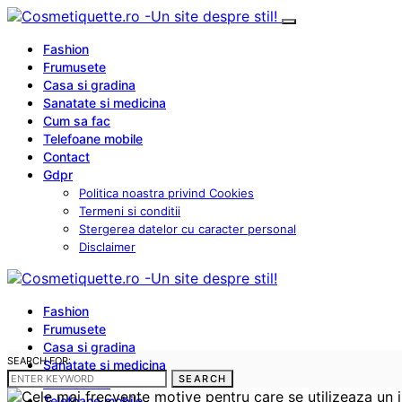
Fashion
Frumusete
Casa si gradina
Sanatate si medicina
Cum sa fac
Telefoane mobile
Contact
Gdpr
Politica noastra privind Cookies
Termeni si conditii
Stergerea datelor cu caracter personal
Disclaimer
Fashion
Frumusete
Casa si gradina
SEARCH FOR:
Sanatate si medicina
SEARCH
Cum sa fac
Telefoane mobile