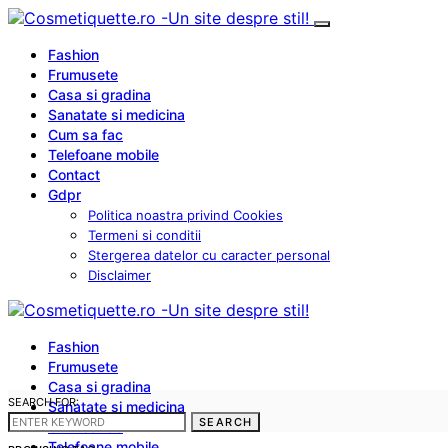
Fashion
Frumusete
Casa si gradina
Sanatate si medicina
Cum sa fac
Telefoane mobile
Contact
Gdpr
Politica noastra privind Cookies
Termeni si conditii
Stergerea datelor cu caracter personal
Disclaimer
Fashion
Frumusete
Casa si gradina
SEARCH FOR:
Sanatate si medicina
SEARCH
Cum sa fac
Telefoane mobile