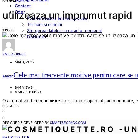
BROWSING TAG
Contact
Gdpr
utilizeaza un imprumut rapid
Politica noastra privind Cookies
Termeni si conditii
1 POST
Stergerea datelor cu caracter personal
Disclaimer
EMILIA GRECU
MAI 3, 2022
Cele mai frecvente motive pentru care se 
Afaceri
844 VIEWS
4 MINUTE READ
O alternativa de economisire care ii poate ajuta intr-un mod mare, c
0 SHARES
0
0
DESIGNED & DEVELOPED BY
SMARTSEOPACK.COM
BACK TO TOP