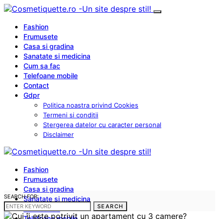
Fashion
Frumusete
Casa si gradina
Sanatate si medicina
Cum sa fac
Telefoane mobile
Contact
Gdpr
Politica noastra privind Cookies
Termeni si conditii
Stergerea datelor cu caracter personal
Disclaimer
Fashion
Frumusete
Casa si gradina
SEARCH FOR:
Sanatate si medicina
SEARCH
Cum sa fac
Telefoane mobile