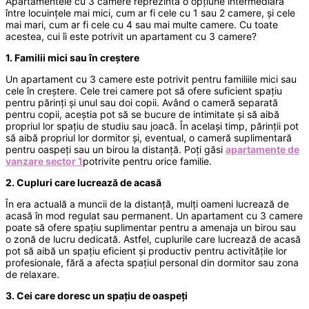
Apartamentele cu 3 camere reprezintă o opțiune intermediară
între locuințele mai mici, cum ar fi cele cu 1 sau 2 camere, și cele
mai mari, cum ar fi cele cu 4 sau mai multe camere. Cu toate
acestea, cui îi este potrivit un apartament cu 3 camere?
1. Familii mici sau în creștere
Un apartament cu 3 camere este potrivit pentru familiile mici sau
cele în creștere. Cele trei camere pot să ofere suficient spațiu
pentru părinți și unul sau doi copii. Având o cameră separată
pentru copii, aceștia pot să se bucure de intimitate și să aibă
propriul lor spațiu de studiu sau joacă. În același timp, părinții pot
să aibă propriul lor dormitor și, eventual, o cameră suplimentară
pentru oaspeți sau un birou la distanță. Poți găsi
apartamente de
vanzare sector 1
potrivite pentru orice familie.
2. Cupluri care lucrează de acasă
În era actuală a muncii de la distanță, mulți oameni lucrează de
acasă în mod regulat sau permanent. Un apartament cu 3 camere
poate să ofere spațiu suplimentar pentru a amenaja un birou sau
o zonă de lucru dedicată. Astfel, cuplurile care lucrează de acasă
pot să aibă un spațiu eficient și productiv pentru activitățile lor
profesionale, fără a afecta spațiul personal din dormitor sau zona
de relaxare.
3. Cei care doresc un spațiu de oaspeți