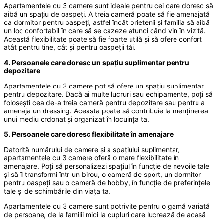
Apartamentele cu 3 camere sunt ideale pentru cei care doresc să
aibă un spațiu de oaspeți. A treia cameră poate să fie amenajată
ca dormitor pentru oaspeți, astfel încât prietenii și familia să aibă
un loc confortabil în care să se cazeze atunci când vin în vizită.
Această flexibilitate poate să fie foarte utilă și să ofere confort
atât pentru tine, cât și pentru oaspeții tăi.
4. Persoanele care doresc un spațiu suplimentar pentru
depozitare
Apartamentele cu 3 camere pot să ofere un spațiu suplimentar
pentru depozitare. Dacă ai multe lucruri sau echipamente, poți să
folosești cea de-a treia cameră pentru depozitare sau pentru a
amenaja un dressing. Aceasta poate să contribuie la menținerea
unui mediu ordonat și organizat în locuința ta.
5. Persoanele care doresc flexibilitate în amenajare
Datorită numărului de camere și a spațiului suplimentar,
apartamentele cu 3 camere oferă o mare flexibilitate în
amenajare. Poți să personalizezi spațiul în funcție de nevoile tale
și să îl transformi într-un birou, o cameră de sport, un dormitor
pentru oaspeți sau o cameră de hobby, în funcție de preferințele
tale și de schimbările din viața ta.
Apartamentele cu 3 camere sunt potrivite pentru o gamă variată
de persoane, de la familii mici la cupluri care lucrează de acasă