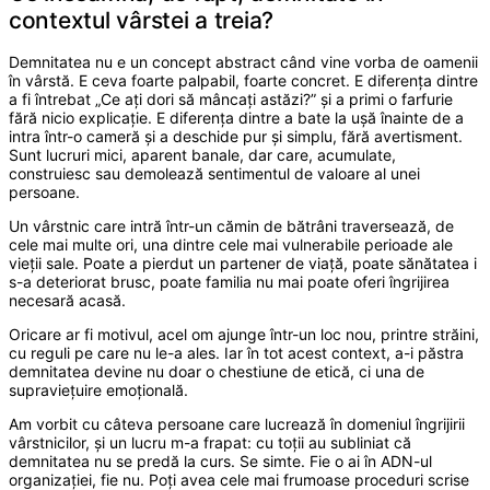
contextul vârstei a treia?
Demnitatea nu e un concept abstract când vine vorba de oamenii
în vârstă. E ceva foarte palpabil, foarte concret. E diferența dintre
a fi întrebat „Ce ați dori să mâncați astăzi?” și a primi o farfurie
fără nicio explicație. E diferența dintre a bate la ușă înainte de a
intra într-o cameră și a deschide pur și simplu, fără avertisment.
Sunt lucruri mici, aparent banale, dar care, acumulate,
construiesc sau demolează sentimentul de valoare al unei
persoane.
Un vârstnic care intră într-un cămin de bătrâni traversează, de
cele mai multe ori, una dintre cele mai vulnerabile perioade ale
vieții sale. Poate a pierdut un partener de viață, poate sănătatea i
s-a deteriorat brusc, poate familia nu mai poate oferi îngrijirea
necesară acasă.
Oricare ar fi motivul, acel om ajunge într-un loc nou, printre străini,
cu reguli pe care nu le-a ales. Iar în tot acest context, a-i păstra
demnitatea devine nu doar o chestiune de etică, ci una de
supraviețuire emoțională.
Am vorbit cu câteva persoane care lucrează în domeniul îngrijirii
vârstnicilor, și un lucru m-a frapat: cu toții au subliniat că
demnitatea nu se predă la curs. Se simte. Fie o ai în ADN-ul
organizației, fie nu. Poți avea cele mai frumoase proceduri scrise