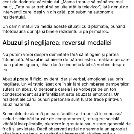
cont de dorințele vârstnicului. „Mama trebuie să mănânce mai
mult”, „Tata nu ar trebui să se uite atât la televizor”, iată genul de
intervenții care, deși vin din grijă, pot submina autonomia
rezidentului.
Un cămin matur va media aceste situații cu diplomație, punând
întotdeauna dorința și binele rezidentului pe primul loc.
Abuzul și neglijarea: reversul medaliei
Nu putem vorbi despre demnitate fără să atingem și partea
întunecată. Abuzul în căminele de bătrâni este o realitate pe care
nu o putem ignora, chiar dacă e inconfortabil să vorbim despre
ea.
Abuzul poate fi fizic, evident, dar și verbal, emoțional sau prin
neglijare. Un vârstnic lăsat ore în șir fără schimbarea pamperșilor
suferă un abuz. O persoană căreia i se vorbește pe un ton
condescendent sau infantilizant este abuzată emoțional. Un
rezident ale cărui bunuri personale sunt furate trece printr-un
abuz material.
Semnalele de alarmă pe care familiile ar trebui să le cunoască
includ schimbări bruște de comportament, retragere socială,
vânătăi inexplicabile, pierdere în greutate sau o stare generală de
frică și anxietate. Dacă observați astfel de semne la un apropiat
aflat într-un cămin, nu ezitați să interveniți, să discutați cu