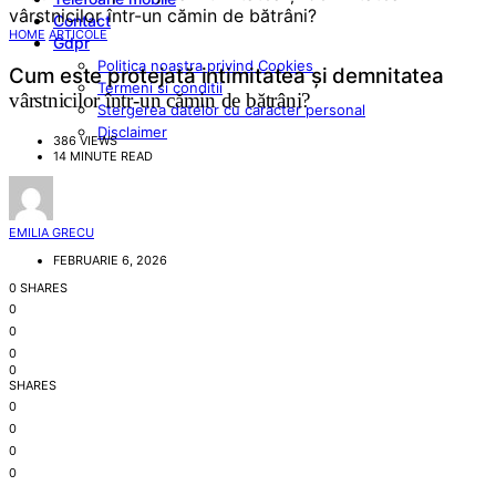
Contact
HOME
ARTICOLE
Gdpr
Politica noastra privind Cookies
Cum este protejată intimitatea și demnitatea
Termeni si conditii
vârstnicilor într-un cămin de bătrâni?
Stergerea datelor cu caracter personal
Disclaimer
386 VIEWS
14 MINUTE READ
EMILIA GRECU
FEBRUARIE 6, 2026
0 SHARES
0
0
0
0
SHARES
0
0
0
0