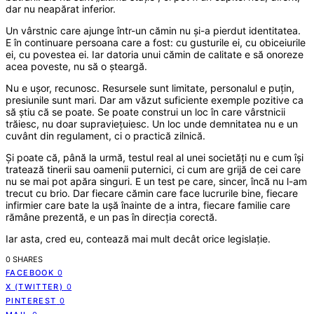
dar nu neapărat inferior.
Un vârstnic care ajunge într-un cămin nu și-a pierdut identitatea.
E în continuare persoana care a fost: cu gusturile ei, cu obiceiurile
ei, cu povestea ei. Iar datoria unui cămin de calitate e să onoreze
acea poveste, nu să o șteargă.
Nu e ușor, recunosc. Resursele sunt limitate, personalul e puțin,
presiunile sunt mari. Dar am văzut suficiente exemple pozitive ca
să știu că se poate. Se poate construi un loc în care vârstnicii
trăiesc, nu doar supraviețuiesc. Un loc unde demnitatea nu e un
cuvânt din regulament, ci o practică zilnică.
Și poate că, până la urmă, testul real al unei societăți nu e cum își
tratează tinerii sau oamenii puternici, ci cum are grijă de cei care
nu se mai pot apăra singuri. E un test pe care, sincer, încă nu l-am
trecut cu brio. Dar fiecare cămin care face lucrurile bine, fiecare
infirmier care bate la ușă înainte de a intra, fiecare familie care
rămâne prezentă, e un pas în direcția corectă.
Iar asta, cred eu, contează mai mult decât orice legislație.
0 SHARES
FACEBOOK
0
X (TWITTER)
0
PINTEREST
0