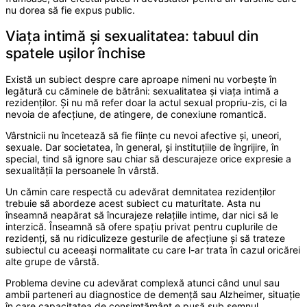
nu dorea să fie expus public.
Viața intimă și sexualitatea: tabuul din
spatele ușilor închise
Există un subiect despre care aproape nimeni nu vorbește în
legătură cu căminele de bătrâni: sexualitatea și viața intimă a
rezidenților. Și nu mă refer doar la actul sexual propriu-zis, ci la
nevoia de afecțiune, de atingere, de conexiune romantică.
Vârstnicii nu încetează să fie ființe cu nevoi afective și, uneori,
sexuale. Dar societatea, în general, și instituțiile de îngrijire, în
special, tind să ignore sau chiar să descurajeze orice expresie a
sexualității la persoanele în vârstă.
Un cămin care respectă cu adevărat demnitatea rezidenților
trebuie să abordeze acest subiect cu maturitate. Asta nu
înseamnă neapărat să încurajeze relațiile intime, dar nici să le
interzică. Înseamnă să ofere spațiu privat pentru cuplurile de
rezidenți, să nu ridiculizeze gesturile de afecțiune și să trateze
subiectul cu aceeași normalitate cu care l-ar trata în cazul oricărei
alte grupe de vârstă.
Problema devine cu adevărat complexă atunci când unul sau
ambii parteneri au diagnostice de demență sau Alzheimer, situație
în care capacitatea de consimțământ e pusă sub semnul