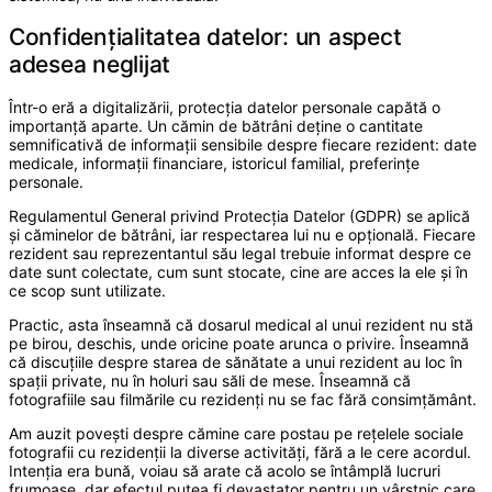
Confidențialitatea datelor: un aspect
adesea neglijat
Într-o eră a digitalizării, protecția datelor personale capătă o
importanță aparte. Un cămin de bătrâni deține o cantitate
semnificativă de informații sensibile despre fiecare rezident: date
medicale, informații financiare, istoricul familial, preferințe
personale.
Regulamentul General privind Protecția Datelor (GDPR) se aplică
și căminelor de bătrâni, iar respectarea lui nu e opțională. Fiecare
rezident sau reprezentantul său legal trebuie informat despre ce
date sunt colectate, cum sunt stocate, cine are acces la ele și în
ce scop sunt utilizate.
Practic, asta înseamnă că dosarul medical al unui rezident nu stă
pe birou, deschis, unde oricine poate arunca o privire. Înseamnă
că discuțiile despre starea de sănătate a unui rezident au loc în
spații private, nu în holuri sau săli de mese. Înseamnă că
fotografiile sau filmările cu rezidenți nu se fac fără consimțământ.
Am auzit povești despre cămine care postau pe rețelele sociale
fotografii cu rezidenții la diverse activități, fără a le cere acordul.
Intenția era bună, voiau să arate că acolo se întâmplă lucruri
frumoase, dar efectul putea fi devastator pentru un vârstnic care