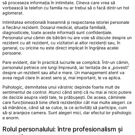
să proceseze informația în intimitate. Cineva care vrea să
vorbească la telefon cu familia nu ar trebui să o facă dintr-un hol
aglomerat.
Intimitatea emoțională înseamnă și respectarea istoriei personale
a fiecărui rezident. Dosarul medical, situația familială,
diagnosticele, toate aceste informații sunt confidențiale.
Personalul unui cămin de bătrâni nu are voie să discute despre un
rezident cu alt rezident, cu vizitatori ai altor rezidenți sau, în
general, cu oricine nu este direct implicat în îngrijirea acelei
persoane.
Pare evident, dar în practică lucrurile se complică. Într-un cămin,
personalul petrece ore lungi împreună, iar tentația de a „povesti”
despre un rezident sau altul e mare. Un management atent va
avea reguli clare în acest sens și, mai important, le va aplica.
Psihologic, demnitatea unui vârstnic depinde foarte mult de
sentimentul de control. Atunci când simți că nu mai ai nicio putere
de decizie asupra vieții tale, te prăbușești. De aceea, căminele
care funcționează bine oferă rezidenților cât mai multe alegeri: ce
să mănânce, când să se culce, la ce activități să participe, cum
să-și aranjeze camera. Sunt alegeri mici, dar efectul lor psihologic
e enorm.
Rolul personalului: între profesionalism și