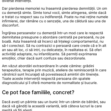
diverse intervenții.
Dar pierderea memoriei nu înseamnă pierderea demnității. Un om
cu demență simte. Simte tonul vocii, simte atingerea, simte dacă
e tratat cu respect sau cu indiferență. Poate nu mai reține numele
infirmierei, dar rămâne cu o senzație, una de căldură sau una de
disconfort.
Îngrijirea persoanelor cu demență într-un mod care le respectă
demnitatea presupune o abordare centrată pe persoană, nu pe
boală. Asta înseamnă să încerci să înțelegi comportamentul, nu
să-l corectezi. Să nu contrazici o persoană care crede că e în alt
an sau alt loc, ci să intri, cu delicatețe, în realitatea ei. Să oferi
activități adaptate, nu infantilizante. Să permiți exprimarea
emoțiilor, chiar dacă sunt confuze sau dezordonate.
Am văzut abordări extraordinare în unele cămine: grădini
terapeutice, terapie prin muzică, ateliere de reminiscență în care
vârstnicii sunt încurajați să povestească amintiri din tinerețe.
Toate aceste intervenții respectă persoana din spatele
diagnosticului și îi oferă momente de normalitate și bucurie.
Ce pot face familiile, concret?
Dacă aveți un părinte sau un bunic într-un cămin de bătrâni, sau
dacă vă gândiți la această variantă, iată câteva lucruri la care
merită să fiți atenți.