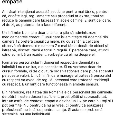
empatie
Am lăsat intenționat această secțiune pentru mai târziu, pentru
că, oricâte legi, regulamente sau proceduri ar exista, totul se
reduce la oamenii care lucrează în acele cămine. Ei sunt cei care,
zi de zi, au puterea de a face diferența.
Un infirmier bun nu e doar unul care știe să administreze
medicamentele corect. E unul care își amintește că doamna din
camera 12 preferă ceaiul cu miere, nu cu zahăr. E cel care
observă că domnul din camera 7 e mai tăcut decât de obicei și
întreabă, discret, dacă e totul în regulă. E persoana care, atunci
când schimbă un rezident, vorbește cu el, nu despre el.
Formarea personalului în domeniul respectării demnității și
intimității nu e un lux, e o necesitate. Și nu vorbesc doar de
cursuri formale, ci de o cultură organizațională care pune accentul
pe aceste valori. Un cămin în care managerul tratează personalul
cu respect va avea, de regulă, personal care tratează rezidenții
cu respect. E un lanț care funcționează în ambele sensuri.
Din nefericire, realitatea din România e că personalul din căminele
de bătrâni este adesea insuficient, prost plătit și suprasolicitat.
Într-un astfel de context, empatia devine un lux pe care nu toți și-l
pot permite. Nu pentru că nu ar vrea, ci pentru că epuizarea
profesională nu lasă loc pentru nuanțe. Și asta e o problemă
sistemică, nu una individuală.