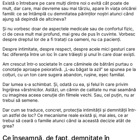
Există o întrebare pe care mulți dintre noi o evită cât poate de
mult, dar care, mai devreme sau mai târziu, apare în viața oricărei
familii: ce se întâmplă cu demnitatea părinților noștri atunci când
ajung să depindă de altcineva?
Și nu vorbesc doar de aspectele medicale sau de confortul fizic,
ci de ceva mult mai profund, mai greu de pus în cuvinte. Vorbesc
despre dreptul lor de a fi tratați ca oameni, nu ca pacienți.
Despre intimitate, despre respect, despre acele mici gesturi care
fac diferența între un loc în care trăiești și unul în care doar exiști.
Am crescut într-o societate în care căminele de bătrâni purtau o
conotație aproape peiorativă. „L-au băgat la azil” se spunea pe la
colțuri, cu un ton care sugera abandon, rușine, eșec familial.
Dar lumea s-a schimbat. Și, odată cu ea, și felul în care privim
îngrijirea vârstnicilor. Astăzi, un cămin de calitate nu mai seamănă
cu imaginea aceea cenuție din filmele vechi. Sau, cel puțin, nu ar
trebui să semene.
Dar cum se traduce, concret, protecția intimității și demnității într-
un astfel de loc? Ce mecanisme reale există și, mai ales, ce ar
trebui să ceară o familie atunci când ia această decizie atât de
grea?
Ce înseamnă, de fapt, demnitate în