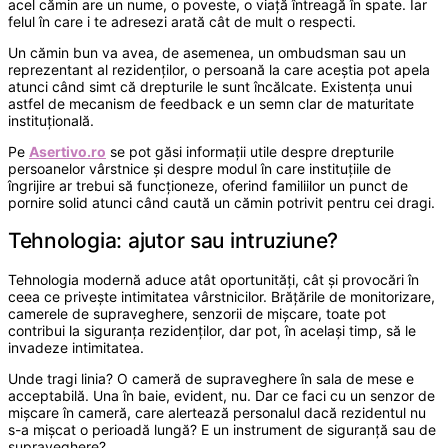
acel cămin are un nume, o poveste, o viață întreagă în spate. Iar
felul în care i te adresezi arată cât de mult o respecti.
Un cămin bun va avea, de asemenea, un ombudsman sau un
reprezentant al rezidenților, o persoană la care aceștia pot apela
atunci când simt că drepturile le sunt încălcate. Existența unui
astfel de mecanism de feedback e un semn clar de maturitate
instituțională.
Pe
Asertivo.ro
se pot găsi informații utile despre drepturile
persoanelor vârstnice și despre modul în care instituțiile de
îngrijire ar trebui să funcționeze, oferind familiilor un punct de
pornire solid atunci când caută un cămin potrivit pentru cei dragi.
Tehnologia: ajutor sau intruziune?
Tehnologia modernă aduce atât oportunități, cât și provocări în
ceea ce privește intimitatea vârstnicilor. Brățările de monitorizare,
camerele de supraveghere, senzorii de mișcare, toate pot
contribui la siguranța rezidenților, dar pot, în același timp, să le
invadeze intimitatea.
Unde tragi linia? O cameră de supraveghere în sala de mese e
acceptabilă. Una în baie, evident, nu. Dar ce faci cu un senzor de
mișcare în cameră, care alertează personalul dacă rezidentul nu
s-a mișcat o perioadă lungă? E un instrument de siguranță sau de
supraveghere?