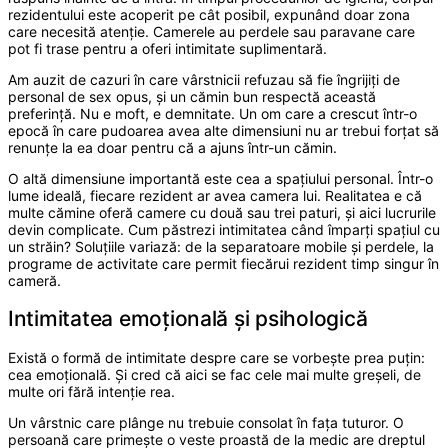
rezidentului este acoperit pe cât posibil, expunând doar zona
care necesită atenție. Camerele au perdele sau paravane care
pot fi trase pentru a oferi intimitate suplimentară.
Am auzit de cazuri în care vârstnicii refuzau să fie îngrijiți de
personal de sex opus, și un cămin bun respectă această
preferință. Nu e moft, e demnitate. Un om care a crescut într-o
epocă în care pudoarea avea alte dimensiuni nu ar trebui forțat să
renunțe la ea doar pentru că a ajuns într-un cămin.
O altă dimensiune importantă este cea a spațiului personal. Într-o
lume ideală, fiecare rezident ar avea camera lui. Realitatea e că
multe cămine oferă camere cu două sau trei paturi, și aici lucrurile
devin complicate. Cum păstrezi intimitatea când împarți spațiul cu
un străin? Soluțiile variază: de la separatoare mobile și perdele, la
programe de activitate care permit fiecărui rezident timp singur în
cameră.
Intimitatea emoțională și psihologică
Există o formă de intimitate despre care se vorbește prea puțin:
cea emoțională. Și cred că aici se fac cele mai multe greșeli, de
multe ori fără intenție rea.
Un vârstnic care plânge nu trebuie consolat în fața tuturor. O
persoană care primește o veste proastă de la medic are dreptul