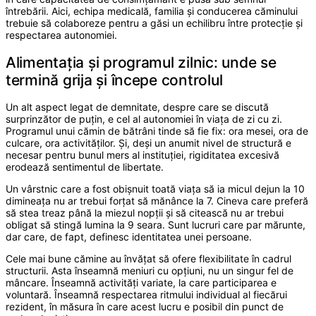
întrebării. Aici, echipa medicală, familia și conducerea căminului
trebuie să colaboreze pentru a găsi un echilibru între protecție și
respectarea autonomiei.
Alimentația și programul zilnic: unde se
termină grija și începe controlul
Un alt aspect legat de demnitate, despre care se discută
surprinzător de puțin, e cel al autonomiei în viața de zi cu zi.
Programul unui cămin de bătrâni tinde să fie fix: ora mesei, ora de
culcare, ora activităților. Și, deși un anumit nivel de structură e
necesar pentru bunul mers al instituției, rigiditatea excesivă
erodează sentimentul de libertate.
Un vârstnic care a fost obișnuit toată viața să ia micul dejun la 10
dimineața nu ar trebui forțat să mănânce la 7. Cineva care preferă
să stea treaz până la miezul nopții și să citească nu ar trebui
obligat să stingă lumina la 9 seara. Sunt lucruri care par mărunte,
dar care, de fapt, definesc identitatea unei persoane.
Cele mai bune cămine au învățat să ofere flexibilitate în cadrul
structurii. Asta înseamnă meniuri cu opțiuni, nu un singur fel de
mâncare. Înseamnă activități variate, la care participarea e
voluntară. Înseamnă respectarea ritmului individual al fiecărui
rezident, în măsura în care acest lucru e posibil din punct de