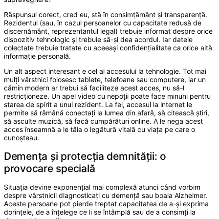
Răspunsul corect, cred eu, stă în consimțământ și transparență.
Rezidentul (sau, în cazul persoanelor cu capacitate redusă de
discernământ, reprezentantul legal) trebuie informat despre orice
dispozitiv tehnologic și trebuie să-și dea acordul. Iar datele
colectate trebuie tratate cu aceeași confidențialitate ca orice altă
informație personală.
Un alt aspect interesant e cel al accesului la tehnologie. Tot mai
mulți vârstnici folosesc tablete, telefoane sau computere, iar un
cămin modern ar trebui să faciliteze acest acces, nu să-l
restricționeze. Un apel video cu nepoții poate face minuni pentru
starea de spirit a unui rezident. La fel, accesul la internet le
permite să rămână conectați la lumea din afară, să citească știri,
să asculte muzică, să facă cumpărături online. A le nega acest
acces înseamnă a le tăia o legătură vitală cu viața pe care o
cunoșteau.
Demența și protecția demnității: o
provocare specială
Situația devine exponențial mai complexă atunci când vorbim
despre vârstnicii diagnosticați cu demență sau boala Alzheimer.
Aceste persoane pot pierde treptat capacitatea de a-și exprima
dorințele, de a înțelege ce li se întâmplă sau de a consimți la