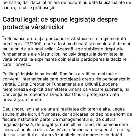
pe hârtie, dar dacă infirmiera de noapte nu bate la ușă înainte de
a intra, totul se prăbușește.
Cadrul legal: ce spune legislația despre
protecția vârstnicilor
În România, protecția persoanelor vârstnice este reglementată
prin Legea 17/2000, care a fost modificată și completată de mai
multe ori de-a lungul anilor. Această lege stabilește drepturile
fundamentale ale vârstnicilor, inclusiv dreptul la demnitate, la
viață privată, la exprimarea opiniei și la participarea la deciziile
care îi privesc.
Pe lângă legislația națională, România a ratificat mai multe
convenții internaționale care protejează drepturile persoanelor în
vârstă. Carta Drepturilor Fundamentale a Uniunii Europene
menționează explicit demnitatea umană ca valoare supremă, iar
Convenția Europeană a Drepturilor Omului protejează viața
privată și de familie.
Dar, sincer, legislația e una și realitatea din teren e alta. Legea
spune multe lucruri frumoase, dar aplicarea lor depinde enorm de
fiecare instituție în parte, de managementul ei, de cultura
organizațională, de buget și, nu în ultimul rând, de oamenii care
lucrează acolo zi de zi. Am văzut cămine care respectă litera legii
dar nu și spiritul ei, și am văzut altele, mai modeste ca dotări,