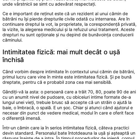
unde vârstnicii se simt cu adevărat respectați.
Ce e important de reținut este că un rezident al unui cămin de
bătrâni nu își pierde drepturile civile odată cu internarea. Are în
continuare dreptul la vot, la proprietate, la corespondență privată,
la vizite, la alegerea medicului și la refuzul unui tratament. Aceste
drepturi nu sunt opționale și nu depind de bunăvoința conducerii
căminului.
Intimitatea fizică: mai mult decât o ușă
închisă
Când vorbim despre intimitate în contextul unui cămin de bătrâni,
primul lucru care vine în minte este intimitatea fizică. Și pe bună
dreptate, pentru că e probabil zona cea mai sensibilă.
Gândiți-vă la asta: o persoană care a trăit 70, 80, poate 90 de ani
cu un anumit nivel de pudoare, cu obiceiuri intime formate de-a
lungul unei vieți, trebuie brusc să accepte că un străin o ajută la
baie, o îmbracă, o spală. E un șoc. Chiar și atunci când ajutorul e
necesar din punct de vedere medical, modul în care e oferit face
o diferență imensă.
Într-un cămin care ia în serios intimitatea fizică, câteva practici
devin standard. Personalul bate întotdeauna la ușă și așteaptă un
răspuns înainte de a intra. În timpul procedurilor de igienă, corpul