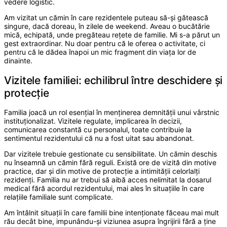
vedere logistic.
Am vizitat un cămin în care rezidentele puteau să-și gătească
singure, dacă doreau, în zilele de weekend. Aveau o bucătărie
mică, echipată, unde pregăteau rețete de familie. Mi s-a părut un
gest extraordinar. Nu doar pentru că le oferea o activitate, ci
pentru că le dădea înapoi un mic fragment din viața lor de
dinainte.
Vizitele familiei: echilibrul între deschidere și
protecție
Familia joacă un rol esențial în menținerea demnității unui vârstnic
instituționalizat. Vizitele regulate, implicarea în decizii,
comunicarea constantă cu personalul, toate contribuie la
sentimentul rezidentului că nu a fost uitat sau abandonat.
Dar vizitele trebuie gestionate cu sensibilitate. Un cămin deschis
nu înseamnă un cămin fără reguli. Există ore de vizită din motive
practice, dar și din motive de protecție a intimității celorlalți
rezidenți. Familia nu ar trebui să aibă acces nelimitat la dosarul
medical fără acordul rezidentului, mai ales în situațiile în care
relațiile familiale sunt complicate.
Am întâlnit situații în care familii bine intenționate făceau mai mult
rău decât bine, impunându-și viziunea asupra îngrijirii fără a ține