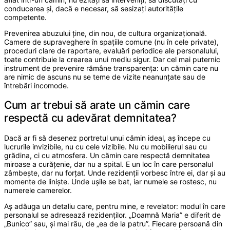
conducerea și, dacă e necesar, să sesizați autoritățile
competente.
Prevenirea abuzului ține, din nou, de cultura organizațională.
Camere de supraveghere în spațiile comune (nu în cele private),
proceduri clare de raportare, evaluări periodice ale personalului,
toate contribuie la crearea unui mediu sigur. Dar cel mai puternic
instrument de prevenire rămâne transparența: un cămin care nu
are nimic de ascuns nu se teme de vizite neanunțate sau de
întrebări incomode.
Cum ar trebui să arate un cămin care
respectă cu adevărat demnitatea?
Dacă ar fi să desenez portretul unui cămin ideal, aș începe cu
lucrurile invizibile, nu cu cele vizibile. Nu cu mobilierul sau cu
grădina, ci cu atmosfera. Un cămin care respectă demnitatea
miroase a curățenie, dar nu a spital. E un loc în care personalul
zâmbește, dar nu forțat. Unde rezidenții vorbesc între ei, dar și au
momente de liniște. Unde ușile se bat, iar numele se rostesc, nu
numerele camerelor.
Aș adăuga un detaliu care, pentru mine, e revelator: modul în care
personalul se adresează rezidenților. „Doamnă Maria” e diferit de
„Bunico” sau, și mai rău, de „ea de la patru”. Fiecare persoană din