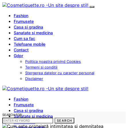
Fashion
Frumusete
Casa si gradina
Sanatate si medicina
Cum sa fac
Telefoane mobile
Contact
Gdpr
Politica noastra privind Cookies
Termeni si conditii
Stergerea datelor cu caracter personal
Disclaimer
Fashion
Frumusete
Casa si gradina
SEARCH FOR:
Sanatate si medicina
SEARCH
Cum sa fac
Telefoane mobile