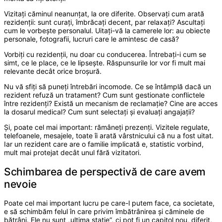
Vizitați căminul neanunțat, la ore diferite. Observați cum arată
rezidenții: sunt curați, îmbrăcați decent, par relaxați? Ascultați
cum le vorbește personalul. Uitați-vă la camerele lor: au obiecte
personale, fotografii, lucruri care le amintesc de casă?
Vorbiți cu rezidenții, nu doar cu conducerea. Întrebați-i cum se
simt, ce le place, ce le lipsește. Răspunsurile lor vor fi mult mai
relevante decât orice broșură.
Nu vă sfiți să puneți întrebări incomode. Ce se întâmplă dacă un
rezident refuză un tratament? Cum sunt gestionate conflictele
între rezidenți? Există un mecanism de reclamație? Cine are acces
la dosarul medical? Cum sunt selectați și evaluați angajații?
Și, poate cel mai important: rămâneți prezenți. Vizitele regulate,
telefoanele, mesajele, toate îi arată vârstnicului că nu a fost uitat.
Iar un rezident care are o familie implicată e, statistic vorbind,
mult mai protejat decât unul fără vizitatori.
Schimbarea de perspectivă de care avem
nevoie
Poate cel mai important lucru pe care-l putem face, ca societate,
e să schimbăm felul în care privim îmbătrânirea și căminele de
bătrâni. Ele nu sunt „ultima stație”, ci pot fi un capitol nou, diferit,