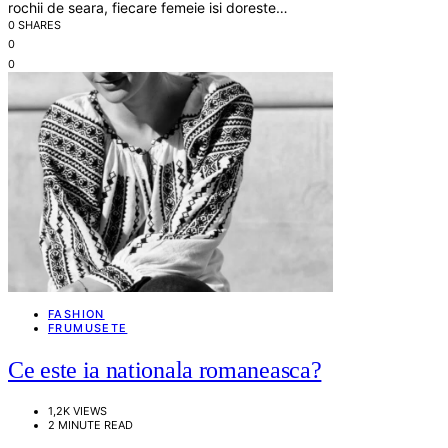
rochii de seara, fiecare femeie isi doreste…
0 SHARES
0
0
FASHION
FRUMUSETE
Ce este ia nationala romaneasca?
1,2K VIEWS
2 MINUTE READ