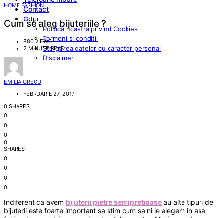
HOME
FASHION
Contact
Gdpr
Cum se aleg bijuteriile ?
Politica noastra privind Cookies
Termeni si conditii
880 VIEWS
Stergerea datelor cu caracter personal
2 MINUTE READ
Disclaimer
EMILIA GRECU
FEBRUARIE 27, 2017
0 SHARES
0
0
0
0
SHARES
0
0
0
0
Indiferent ca avem
bijuterii pietre semipretioase
au alte tipuri de
bijuterii este foarte important sa stim cum sa ni le alegem in asa