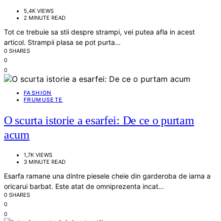
5,4K VIEWS
2 MINUTE READ
Tot ce trebuie sa stii despre strampi, vei putea afla in acest
articol. Strampii plasa se pot purta…
0 SHARES
0
0
FASHION
FRUMUSETE
O scurta istorie a esarfei: De ce o purtam
acum
1,7K VIEWS
3 MINUTE READ
Esarfa ramane una dintre piesele cheie din garderoba de iarna a
oricarui barbat. Este atat de omniprezenta incat…
0 SHARES
0
0