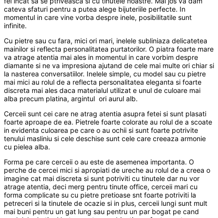
fel incat sa se ptriveasca si cu tinutele noastre. Mai jos va dam
cateva sfaturi pentru a putea alege bijuteriile perfecte. In
momentul in care vine vorba despre inele, posibilitatile sunt
infinite.
Cu pietre sau cu fara, mici ori mari, inelele subliniaza delicatetea
mainilor si reflecta personalitatea purtatorilor. O piatra foarte mare
va atrage atentia mai ales in momentul in care vorbim despre
diamante si ne va impresiona ajutand de cele mai multe ori chiar si
la nasterea conversatiilor. Inelele simple, cu model sau cu pietre
mai mici au rolul de a reflecta personalitatea eleganta si foarte
discreta mai ales daca materialul utilizat e unul de culoare mai
alba precum platina, argintul ori aurul alb.
Cerceii sunt cei care ne atrag atentia asupra fetei si sunt plasati
foarte aproape de ea. Pietrele foarte colorate au rolul de a scoate
in evidenta culoarea pe care o au ochii si sunt foarte potrivite
tenului masliniu si cele deschise sunt cele care creeaza armonie
cu pielea alba.
Forma pe care cerceii o au este de asemenea importanta. O
perche de cercei mici si apropiati de ureche au rolul de a creea o
imagine cat mai discreta si sunt potriviti cu tinutele dar nu vor
atrage atentia, deci merg pentru tinute office, cerceii mari cu
forma complicate su cu pietre pretioase snt foarte potriviti la
petreceri si la tinutele de ocazie si in plus, cerceii lungi sunt mult
mai buni pentru un gat lung sau pentru un par bogat pe cand