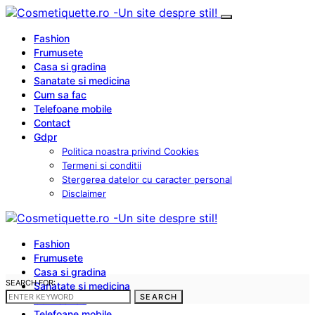
Fashion
Frumusete
Casa si gradina
Sanatate si medicina
Cum sa fac
Telefoane mobile
Contact
Gdpr
Politica noastra privind Cookies
Termeni si conditii
Stergerea datelor cu caracter personal
Disclaimer
Fashion
Frumusete
Casa si gradina
SEARCH FOR:
Sanatate si medicina
SEARCH
Cum sa fac
Telefoane mobile