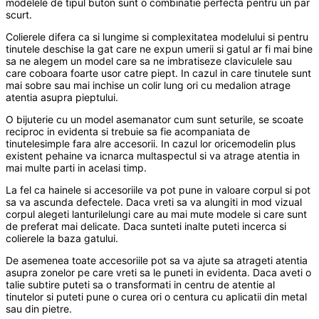
modelele de tipul buton sunt o combinatie perfecta pentru un par
scurt.
Colierele difera ca si lungime si complexitatea modelului si pentru
tinutele deschise la gat care ne expun umerii si gatul ar fi mai bine
sa ne alegem un model care sa ne imbratiseze claviculele sau
care coboara foarte usor catre piept. In cazul in care tinutele sunt
mai sobre sau mai inchise un colir lung ori cu medalion atrage
atentia asupra pieptului.
O bijuterie cu un model asemanator cum sunt seturile, se scoate
reciproc in evidenta si trebuie sa fie acompaniata de
tinutelesimple fara alre accesorii. In cazul lor oricemodelin plus
existent pehaine va icnarca multaspectul si va atrage atentia in
mai multe parti in acelasi timp.
La fel ca hainele si accesoriile va pot pune in valoare corpul si pot
sa va ascunda defectele. Daca vreti sa va alungiti in mod vizual
corpul alegeti lanturilelungi care au mai mute modele si care sunt
de preferat mai delicate. Daca sunteti inalte puteti incerca si
colierele la baza gatului.
De asemenea toate accesoriile pot sa va ajute sa atrageti atentia
asupra zonelor pe care vreti sa le puneti in evidenta. Daca aveti o
talie subtire puteti sa o transformati in centru de atentie al
tinutelor si puteti pune o curea ori o centura cu aplicatii din metal
sau din pietre.