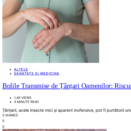
ALTELE
SANATATE SI MEDICINA
Bolile Transmise de Țânțari Oamenilor: Riscuri
1,4K VIEWS
4 MINUTE READ
Țânțarii, acele insecte mici și aparent inofensive, pot fi purtătorii
0 SHARES
0
0