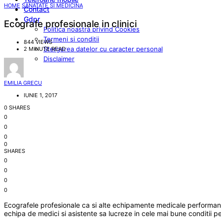
HOME
SANATATE SI MEDICINA
Contact
Gdpr
Ecografe profesionale in clinici
Politica noastra privind Cookies
Termeni si conditii
844 VIEWS
Stergerea datelor cu caracter personal
2 MINUTE READ
Disclaimer
EMILIA GRECU
IUNIE 1, 2017
0 SHARES
0
0
0
0
SHARES
0
0
0
0
Ecografele profesionale ca si alte echipamente medicale performante 
echipa de medici si asistente sa lucreze in cele mai bune conditii pent