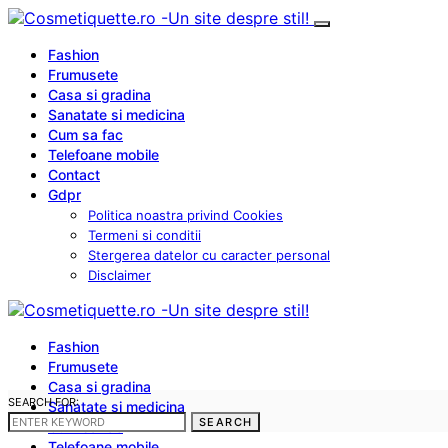
Fashion
Frumusete
Casa si gradina
Sanatate si medicina
Cum sa fac
Telefoane mobile
Contact
Gdpr
Politica noastra privind Cookies
Termeni si conditii
Stergerea datelor cu caracter personal
Disclaimer
Fashion
Frumusete
Casa si gradina
SEARCH FOR:
Sanatate si medicina
SEARCH
Cum sa fac
Telefoane mobile