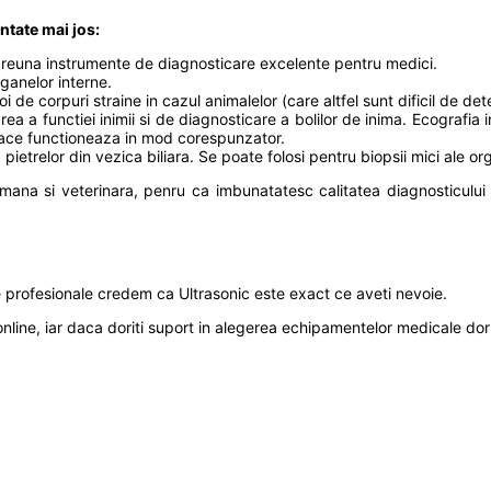
ntate mai jos:
impreuna instrumente de diagnosticare excelente pentru medici.
ganelor interne.
i de corpuri straine in cazul animalelor (care altfel sunt dificil de det
 a functiei inimii si de diagnosticare a bolilor de inima. Ecografia
ace functioneaza in mod corespunzator.
pietrelor din vezica biliara. Se poate folosi pentru biopsii mici ale or
mana si veterinara, penru ca imbunatatesc calitatea diagnosticului
e profesionale credem ca Ultrasonic este exact ce aveti nevoie.
online, iar daca doriti suport in alegerea echipamentelor medicale d