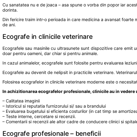
Cu sanatatea nu e de joaca – asa spune o vorba din popor iar acest
dorinta.
Din fericire traim intr-o perioada in care medicina a avansat foart
de ani.
Ecografe in clinicile veterinare
Ecografele sau masinile cu ultrasunete sunt dispozitive care emit u
doar pentru oameni, dar chiar si pentru animale.
In cazul animalelor, ecografele sunt folosite pentru evaluarea leziun
Ecografele au devenit de nelipsit in practicile veterinare. Veterinaru
Folosirea ecografelor in clinicile veterinare moderne este o necesi
In achizitionarea ecografelor profesionale, clinicile au in vedere 
– Calitatea imaginii
– Istoricul si reputatia furnizorului si/ sau a brandului
– Evaluarea bugetului si eficienta costurilor (in cat timp se amortize
– Teste interne, cercetare si recenzii.
– Comentarii si recenzii ale altor cadre de conducere clinici si spital
Ecografe profesionale – beneficii