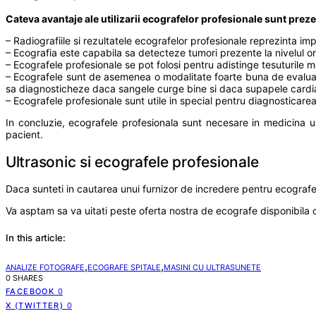
Cateva avantaje ale utilizarii ecografelor profesionale sunt preze
– Radiografiile si rezultatele ecografelor profesionale reprezinta 
– Ecografia este capabila sa detecteze tumori prezente la nivelul or
– Ecografele profesionale se pot folosi pentru adistinge tesuturile mo
– Ecografele sunt de asemenea o modalitate foarte buna de evaluarea
sa diagnosticheze daca sangele curge bine si daca supapele cardi
– Ecografele profesionale sunt utile in special pentru diagnosticarea 
In concluzie, ecografele profesionala sunt necesare in medicina u
pacient.
Ultrasonic si ecografele profesionale
Daca sunteti in cautarea unui furnizor de incredere pentru ecograf
Va asptam sa va uitati peste oferta nostra de ecografe disponibila 
In this article:
,
,
ANALIZE FOTOGRAFE
ECOGRAFE SPITALE
MASINI CU ULTRASUNETE
0 SHARES
FACEBOOK
0
X (TWITTER)
0