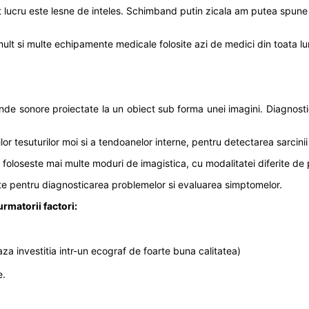
 lucru este lesne de inteles. Schimband putin zicala am putea spune 
e mult si multe echipamente medicale folosite azi de medici din toata 
nde sonore proiectate la un obiect sub forma unei imagini. Diagnostica
ilor tesuturilor moi si a tendoanelor interne, pentru detectarea sarcin
l foloseste mai multe moduri de imagistica, cu modalitatei diferite de 
tate pentru diagnosticarea problemelor si evaluarea simptomelor.
urmatorii factori:
aza investitia intr-un ecograf de foarte buna calitatea)
e.