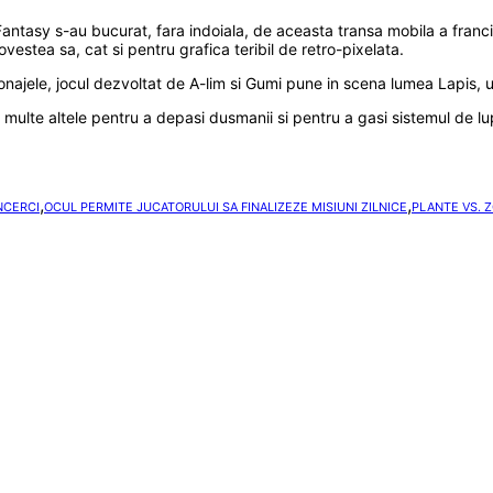
 Fantasy s-au bucurat, fara indoiala, de aceasta transa mobila a franc
vestea sa, cat si pentru grafica teribil de retro-pixelata.
onajele, jocul dezvoltat de A-lim si Gumi pune in scena lumea Lapis, u
 si multe altele pentru a depasi dusmanii si pentru a gasi sistemul de 
,
,
NCERCI
OCUL PERMITE JUCATORULUI SA FINALIZEZE MISIUNI ZILNICE
PLANTE VS. Z