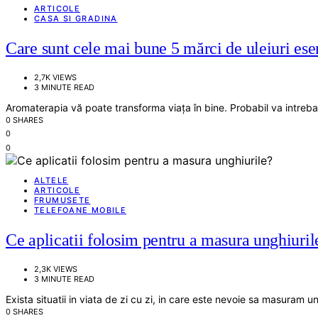
ARTICOLE
CASA SI GRADINA
Care sunt cele mai bune 5 mărci de uleiuri ese
2,7K VIEWS
3 MINUTE READ
Aromaterapia vă poate transforma viața în bine. Probabil va intrebati
0 SHARES
0
0
ALTELE
ARTICOLE
FRUMUSETE
TELEFOANE MOBILE
Ce aplicatii folosim pentru a masura unghiuril
2,3K VIEWS
3 MINUTE READ
Exista situatii in viata de zi cu zi, in care este nevoie sa masuram u
0 SHARES