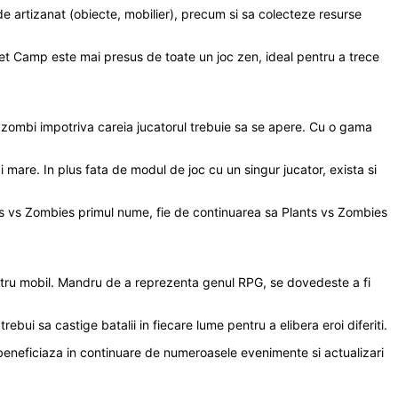
 de artizanat (obiecte, mobilier), precum si sa colecteze resurse
ket Camp este mai presus de toate un joc zen, ideal pentru a trece
e zombi impotriva careia jucatorul trebuie sa se apere. Cu o gama
i mare. In plus fata de modul de joc cu un singur jucator, exista si
nts vs Zombies primul nume, fie de continuarea sa Plants vs Zombies
entru mobil. Mandru de a reprezenta genul RPG, se dovedeste a fi
ebui sa castige batalii in fiecare lume pentru a elibera eroi diferiti.
eneficiaza in continuare de numeroasele evenimente si actualizari