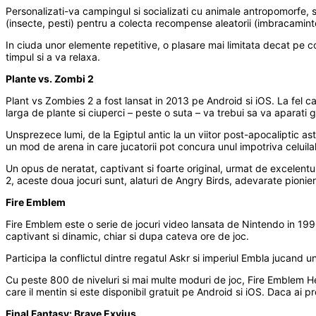
Personalizati-va campingul si socializati cu animale antropomorfe, sa
(insecte, pesti) pentru a colecta recompense aleatorii (imbracamint
In ciuda unor elemente repetitive, o plasare mai limitata decat pe 
timpul si a va relaxa.
Plante vs. Zombi 2
Plant vs Zombies 2 a fost lansat in 2013 pe Android si iOS. La fel 
larga de plante si ciuperci – peste o suta – va trebui sa va aparati 
Unsprezece lumi, de la Egiptul antic la un viitor post-apocaliptic as
un mod de arena in care jucatorii pot concura unul impotriva celuila
Un opus de neratat, captivant si foarte original, urmat de excelent
2, aceste doua jocuri sunt, alaturi de Angry Birds, adevarate pionieri
Fire Emblem
Fire Emblem este o serie de jocuri video lansata de Nintendo in 19
captivant si dinamic, chiar si dupa cateva ore de joc.
Participa la conflictul dintre regatul Askr si imperiul Embla jucand un
Cu peste 800 de niveluri si mai multe moduri de joc, Fire Emblem H
care il mentin si este disponibil gratuit pe Android si iOS. Daca ai p
Final Fantasy: Brave Exvius