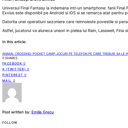
Universul Final Fantasy la indemana intr-un smartphone: fanii Final
Exvius este disponibil pe Android si iOS si se remarca atat pentru po
Datorita unei operatiuni sezoniere care reinnoieste povestile si pers
Astfel, jucatorul va aluneca uneori in pielea lui Rain, Lasswell, Fina
In this article:
,
ANIMAL CROSSING: POCKET CAMP
JOCURI PE TELEFON PE CARE TREBUIE SA LE I
0 SHARES
FACEBOOK
0
X (TWITTER)
0
PINTEREST
0
MAIL
0
Post written by:
Emilia Grecu
FOLLOW