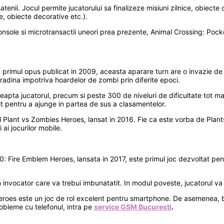
tenii. Jocul permite jucatorului sa finalizeze misiuni zilnice, obiecte
e, obiecte decorative etc.).
console si microtransactii uneori prea prezente, Animal Crossing: Poc
ca primul opus publicat in 2009, aceasta aparare turn are o invazie d
gradina impotriva hoardelor de zombi prin diferite epoci.
teapta jucatorul, precum si peste 300 de niveluri de dificultate tot ma
lt pentru a ajunge in partea de sus a clasamentelor.
ul Plant vs Zombies Heroes, lansat in 2016. Fie ca este vorba de Pla
 ai jocurilor mobile.
90: Fire Emblem Heroes, lansata in 2017, este primul joc dezvoltat p
 invocator care va trebui imbunatatit. In modul poveste, jucatorul va tr
eroes este un joc de rol excelent pentru smartphone. De asemenea, b
robleme cu telefonul, intra pe
service GSM Bucuresti
.