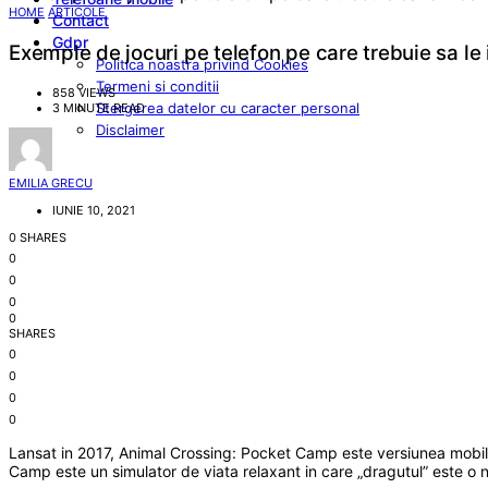
HOME
ARTICOLE
Contact
Gdpr
Exemple de jocuri pe telefon pe care trebuie sa le 
Politica noastra privind Cookies
Termeni si conditii
858 VIEWS
Stergerea datelor cu caracter personal
3 MINUTE READ
Disclaimer
EMILIA GRECU
IUNIE 10, 2021
0 SHARES
0
0
0
0
SHARES
0
0
0
0
Lansat in 2017, Animal Crossing: Pocket Camp este versiunea mobil
Camp este un simulator de viata relaxant in care „dragutul” este o n