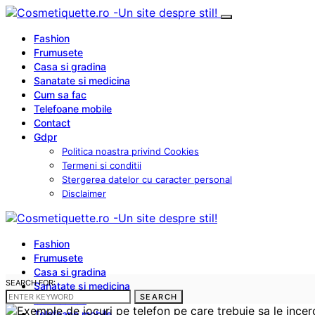
Fashion
Frumusete
Casa si gradina
Sanatate si medicina
Cum sa fac
Telefoane mobile
Contact
Gdpr
Politica noastra privind Cookies
Termeni si conditii
Stergerea datelor cu caracter personal
Disclaimer
Fashion
Frumusete
Casa si gradina
SEARCH FOR:
Sanatate si medicina
SEARCH
Cum sa fac
Telefoane mobile