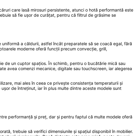
căruri care lasă mirosuri persistente, atunci o hotă performantă este
ebuie să fie ușor de curățat, pentru că filtrul de grăsime se
ie uniformă a căldurii, astfel încât preparatele să se coacă egal, fără
uptoarele moderne oferă funcții precum convecție, grill,
oie de un cuptor spațios. În schimb, pentru o bucătărie mică sau
 poate avea comenzi mecanice, digitale sau touchscreen, iar alegerea
tilizare, mai ales în ceea ce privește consistența temperaturii și
ușor de întreținut, iar în plus multe dintre aceste modele sunt
între performanță și preț, dar și pentru faptul că multe modele oferă
tă, trebuie să verifici dimensiunile și spațiul disponibil în mobilier.