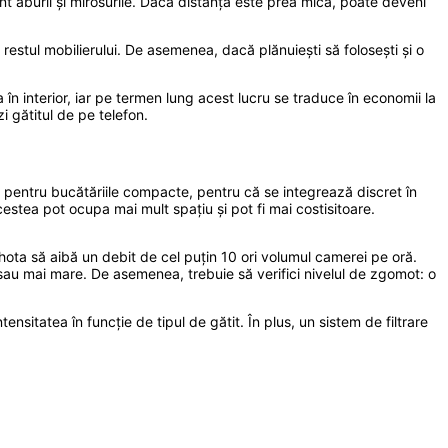
nt aburii și mirosurile. Dacă distanța este prea mică, poate deveni
restul mobilierului. De asemenea, dacă plănuiești să folosești și o
în interior, iar pe termen lung acest lucru se traduce în economii la
i gătitul de pe telefon.
lă pentru bucătăriile compacte, pentru că se integrează discret în
cestea pot ocupa mai mult spațiu și pot fi mai costisitoare.
hota să aibă un debit de cel puțin 10 ori volumul camerei pe oră.
au mai mare. De asemenea, trebuie să verifici nivelul de zgomot: o
tensitatea în funcție de tipul de gătit. În plus, un sistem de filtrare