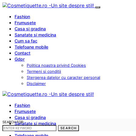
Fashion
Frumusete
Casa si gradina
Sanatate si medicina
Cum sa fac
Telefoane mobile
Contact
Gdpr
Politica noastra privind Cookies
Termeni si conditii
Stergerea datelor cu caracter personal
Disclaimer
Fashion
Frumusete
Casa si gradina
SEARCH FOR:
Sanatate si medicina
SEARCH
Cum sa fac
Telefoane mobile