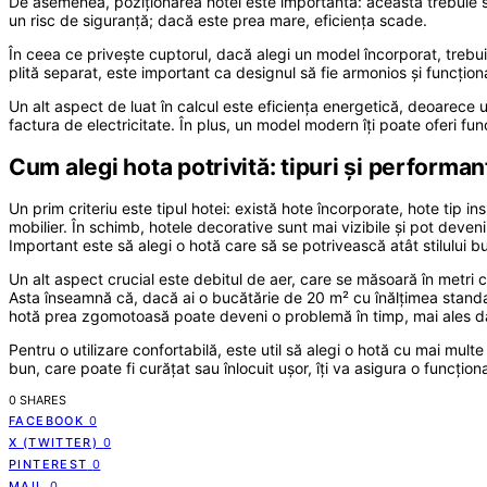
De asemenea, poziționarea hotei este importantă: aceasta trebuie să 
un risc de siguranță; dacă este prea mare, eficiența scade.
În ceea ce privește cuptorul, dacă alegi un model încorporat, trebuie
plită separat, este important ca designul să fie armonios și funcțional
Un alt aspect de luat în calcul este eficiența energetică, deoarece 
factura de electricitate. În plus, un model modern îți poate oferi fun
Cum alegi hota potrivită: tipuri și performan
Un prim criteriu este tipul hotei: există hote încorporate, hote tip 
mobilier. În schimb, hotele decorative sunt mai vizibile și pot deven
Important este să alegi o hotă care să se potrivească atât stilului buc
Un alt aspect crucial este debitul de aer, care se măsoară în metri
Asta înseamnă că, dacă ai o bucătărie de 20 m² cu înălțimea standa
hotă prea zgomotoasă poate deveni o problemă în timp, mai ales da
Pentru o utilizare confortabilă, este util să alegi o hotă cu mai multe 
bun, care poate fi curățat sau înlocuit ușor, îți va asigura o funcțio
0 SHARES
FACEBOOK
0
X (TWITTER)
0
PINTEREST
0
MAIL
0