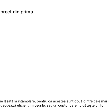
corect din prima
uie lăsată la întâmplare, pentru că acestea sunt două dintre cele mai 
u evacuează eficient mirosurile, sau un cuptor care nu gătește uniform