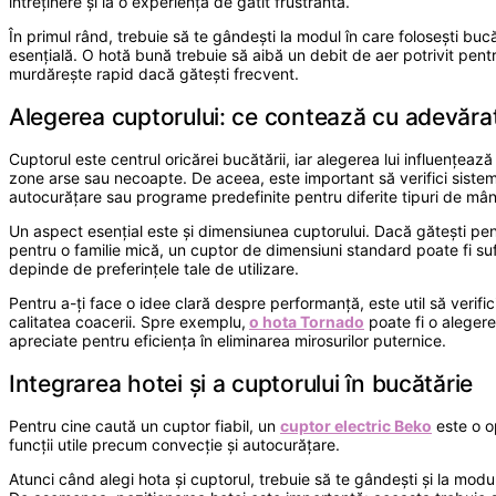
întreținere și la o experiență de gătit frustrantă.
În primul rând, trebuie să te gândești la modul în care folosești bu
esențială. O hotă bună trebuie să aibă un debit de aer potrivit pentr
murdărește rapid dacă gătești frecvent.
Alegerea cuptorului: ce contează cu adevăra
Cuptorul este centrul oricărei bucătării, iar alegerea lui influențează
zone arse sau necoapte. De aceea, este important să verifici sistemul
autocurățare sau programe predefinite pentru diferite tipuri de mânc
Un aspect esențial este și dimensiunea cuptorului. Dacă gătești pen
pentru o familie mică, un cuptor de dimensiuni standard poate fi suf
depinde de preferințele tale de utilizare.
Pentru a-ți face o idee clară despre performanță, este util să verifici
calitatea coacerii. Spre exemplu,
o hota Tornado
poate fi o alegere
apreciate pentru eficiența în eliminarea mirosurilor puternice.
Integrarea hotei și a cuptorului în bucătărie
Pentru cine caută un cuptor fiabil, un
cuptor electric Beko
este o op
funcții utile precum convecție și autocurățare.
Atunci când alegi hota și cuptorul, trebuie să te gândești și la modul