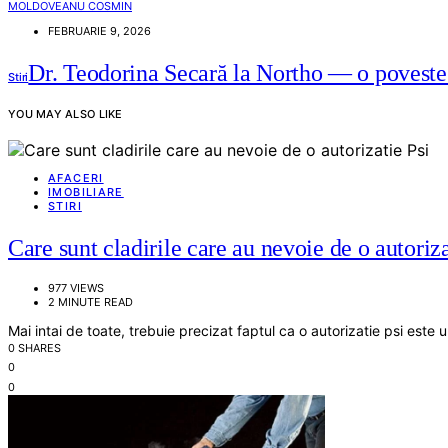
MOLDOVEANU COSMIN
FEBRUARIE 9, 2026
Dr. Teodorina Secară la Northo — o poveste d
Stiri
YOU MAY ALSO LIKE
AFACERI
IMOBILIARE
STIRI
Care sunt cladirile care au nevoie de o autoriza
977 VIEWS
2 MINUTE READ
Mai intai de toate, trebuie precizat faptul ca o autorizatie psi este
0 SHARES
0
0