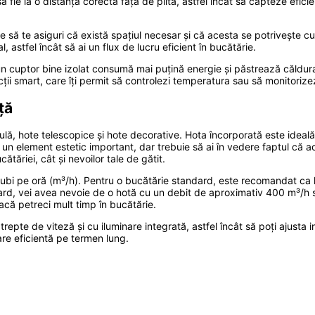
fie la o distanță corectă față de plită, astfel încât să capteze eficie
 să te asiguri că există spațiul necesar și că acesta se potrivește cu 
, astfel încât să ai un flux de lucru eficient în bucătărie.
un cuptor bine izolat consumă mai puțină energie și păstrează căldura 
cții smart, care îți permit să controlezi temperatura sau să monitorizez
ță
insulă, hote telescopice și hote decorative. Hota încorporată este idea
i un element estetic important, dar trebuie să ai în vedere faptul că a
ătăriei, cât și nevoilor tale de gătit.
 cubi pe oră (m³/h). Pentru o bucătărie standard, este recomandat ca 
rd, vei avea nevoie de o hotă cu un debit de aproximativ 400 m³/h s
că petreci mult timp în bucătărie.
trepte de viteză și cu iluminare integrată, astfel încât să poți ajusta in
nare eficientă pe termen lung.