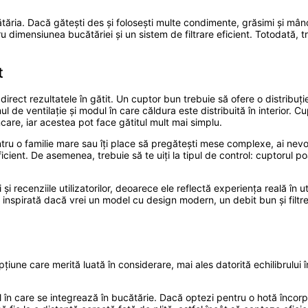
cătăria. Dacă gătești des și folosești multe condimente, grăsimi și mân
u dimensiunea bucătăriei și un sistem de filtrare eficient. Totodată, tr
t
 direct rezultatele în gătit. Un cuptor bun trebuie să ofere o distribuț
 de ventilație și modul în care căldura este distribuită în interior. C
are, iar acestea pot face gătitul mult mai simplu.
tru o familie mare sau îți place să pregătești mese complexe, ai nev
icient. De asemenea, trebuie să te uiți la tipul de control: cuptorul
 și recenziile utilizatorilor, deoarece ele reflectă experiența reală în u
 inspirată dacă vrei un model cu design modern, un debit bun și filtre 
țiune care merită luată în considerare, mai ales datorită echilibrului 
 în care se integrează în bucătărie. Dacă optezi pentru o hotă încorpora