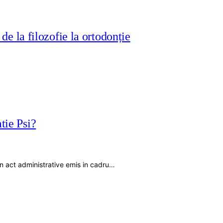
e la filozofie la ortodonție
tie Psi?
 un act administrative emis in cadru…