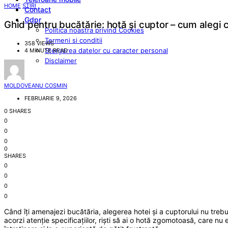
HOME
STIRI
Contact
Gdpr
Ghid pentru bucătărie: hotă și cuptor – cum alegi 
Politica noastra privind Cookies
Termeni si conditii
358 VIEWS
Stergerea datelor cu caracter personal
4 MINUTE READ
Disclaimer
MOLDOVEANU COSMIN
FEBRUARIE 9, 2026
0 SHARES
0
0
0
0
SHARES
0
0
0
0
Când îți amenajezi bucătăria, alegerea hotei și a cuptorului nu treb
acorzi atenție specificațiilor, riști să ai o hotă zgomotoasă, care n