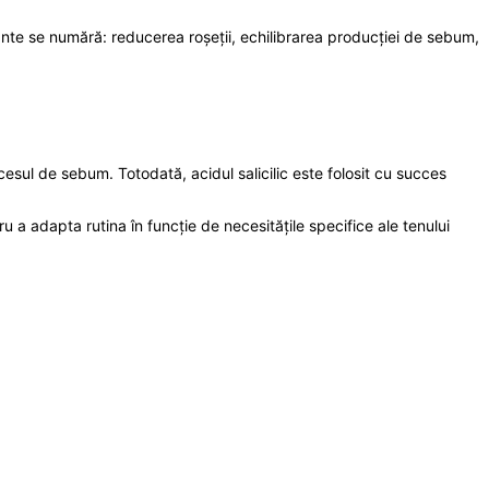
rtante se numără: reducerea roșeții, echilibrarea producției de sebum,
excesul de sebum. Totodată, acidul salicilic este folosit cu succes
ru a adapta rutina în funcție de necesitățile specifice ale tenului