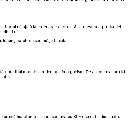
a faptul că ajută la regenerarea celulară, la creșterea producției
urilor fine.
, loțiuni, patch-uri sau măști faciale.
rită puterii lui mari de a reține apa în organism. De asemenea, acidul
anate.
ă o cremă hidratantă – seara sau una cu SPF crescut – dimineața.