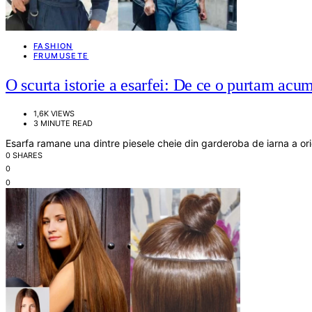
FASHION
FRUMUSETE
O scurta istorie a esarfei: De ce o purtam acu
1,6K VIEWS
3 MINUTE READ
Esarfa ramane una dintre piesele cheie din garderoba de iarna a or
0 SHARES
0
0