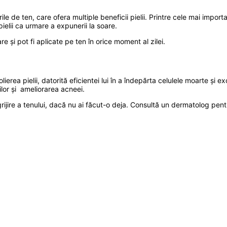
ile de ten, care ofera multiple beneficii pielii. Printre cele mai impo
pielii ca urmare a expunerii la soare.
 și pot fi aplicate pe ten în orice moment al zilei.
olierea pielii, datorită eficientei lui în a îndepărta celulele moarte și 
lor și ameliorarea acneei.
ngrijire a tenului, dacă nu ai făcut-o deja. Consultă un dermatolog pent