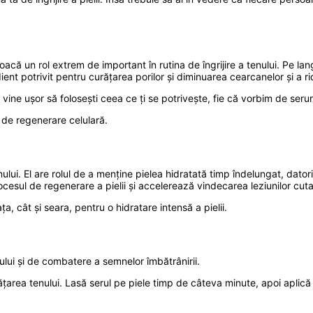
ă un rol extrem de important în rutina de îngrijire a tenului. Pe lang
dient potrivit pentru curățarea porilor și diminuarea cearcanelor și a rid
 vine ușor să folosești ceea ce ți se potrivește, fie că vorbim de seruri
l de regenerare celulară.
enului. El are rolul de a menține pielea hidratată timp îndelungat, dato
ocesul de regenerare a pielii și accelerează vindecarea leziunilor cut
, cât și seara, pentru o hidratare intensă a pielii.
ului și de combatere a semnelor îmbătrânirii.
ățarea tenului. Lasă serul pe piele timp de câteva minute, apoi aplic