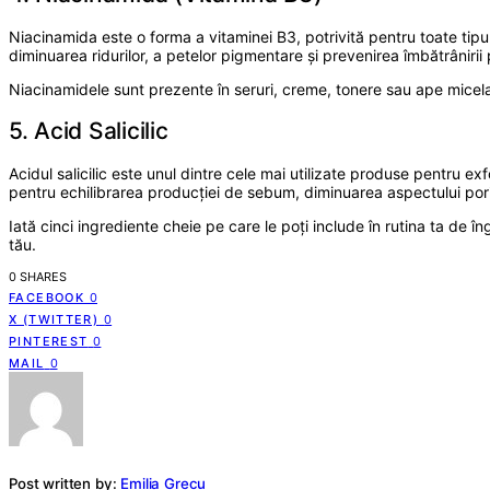
Niacinamida este o forma a vitaminei B3, potrivită pentru toate tipur
diminuarea ridurilor, a petelor pigmentare și prevenirea îmbătrânirii 
Niacinamidele sunt prezente în seruri, creme, tonere sau ape micelare
5. Acid Salicilic
Acidul salicilic este unul dintre cele mai utilizate produse pentru exf
pentru echilibrarea producției de sebum, diminuarea aspectului pori
Iată cinci ingrediente cheie pe care le poți include în rutina ta de î
tău.
0 SHARES
FACEBOOK
0
X (TWITTER)
0
PINTEREST
0
MAIL
0
Post written by:
Emilia Grecu