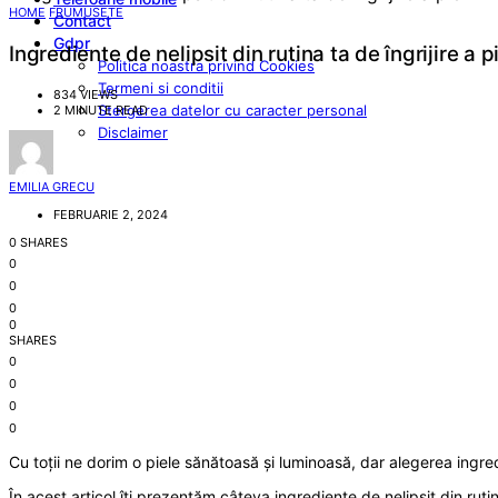
HOME
FRUMUSETE
Contact
Gdpr
Ingrediente de nelipsit din rutina ta de îngrijire a pi
Politica noastra privind Cookies
Termeni si conditii
834 VIEWS
Stergerea datelor cu caracter personal
2 MINUTE READ
Disclaimer
EMILIA GRECU
FEBRUARIE 2, 2024
0 SHARES
0
0
0
0
SHARES
0
0
0
0
Cu toții ne dorim o piele sănătoasă și luminoasă, dar alegerea ingred
În acest articol îți prezentăm câteva ingrediente de nelipsit din ruti