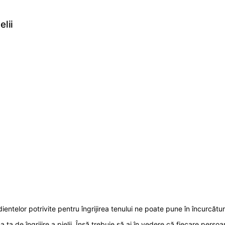
elii
ientelor potrivite pentru îngrijirea tenului ne poate pune în încurcătur
na ta de îngrijire a pielii. Însă trebuie să ai în vedere că fiecare per