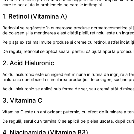
care te pot ajuta în problemele pe care le întâmpini.
1. Retinol (Vitamina A)
Retinolul se regăsește în numeroase produse dermatocosmetice și joac
de colagen și la menținerea elasticității pielii, retinolul este un ingre
Pe piață există mai multe produse și creme cu retinol, astfel încât îți
De regulă, retinolul se aplică seara, pentru că ajută apoi la procesu
2. Acid Hialuronic
Acidul hialuronic este un ingredient minune în rutina de îngrijire a t
hialuronic contribuie la stimularea producției de colagen, susține pr
Acidul hialuronic se aplică sub forma de ser, sau cremă atât dimineața
3. Vitamina C
Vitamina C este un antioxidant puternic, cu efect de iluminare a ten
De regulă, serul cu vitamina C se aplică pe pielea uscată, după cur
4. Niacinamida (Vitamina B3)