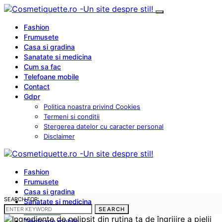
Fashion
Frumusete
Casa si gradina
Sanatate si medicina
Cum sa fac
Telefoane mobile
Contact
Gdpr
Politica noastra privind Cookies
Termeni si conditii
Stergerea datelor cu caracter personal
Disclaimer
Fashion
Frumusete
Casa si gradina
SEARCH FOR:
Sanatate si medicina
SEARCH
Cum sa fac
Telefoane mobile