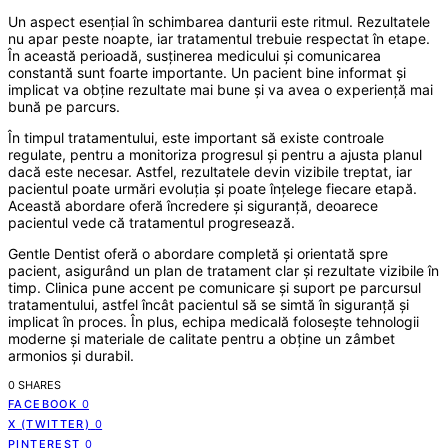
Un aspect esențial în schimbarea danturii este ritmul. Rezultatele
nu apar peste noapte, iar tratamentul trebuie respectat în etape.
În această perioadă, susținerea medicului și comunicarea
constantă sunt foarte importante. Un pacient bine informat și
implicat va obține rezultate mai bune și va avea o experiență mai
bună pe parcurs.
În timpul tratamentului, este important să existe controale
regulate, pentru a monitoriza progresul și pentru a ajusta planul
dacă este necesar. Astfel, rezultatele devin vizibile treptat, iar
pacientul poate urmări evoluția și poate înțelege fiecare etapă.
Această abordare oferă încredere și siguranță, deoarece
pacientul vede că tratamentul progresează.
Gentle Dentist oferă o abordare completă și orientată spre
pacient, asigurând un plan de tratament clar și rezultate vizibile în
timp. Clinica pune accent pe comunicare și suport pe parcursul
tratamentului, astfel încât pacientul să se simtă în siguranță și
implicat în proces. În plus, echipa medicală folosește tehnologii
moderne și materiale de calitate pentru a obține un zâmbet
armonios și durabil.
0 SHARES
FACEBOOK
0
X (TWITTER)
0
PINTEREST
0