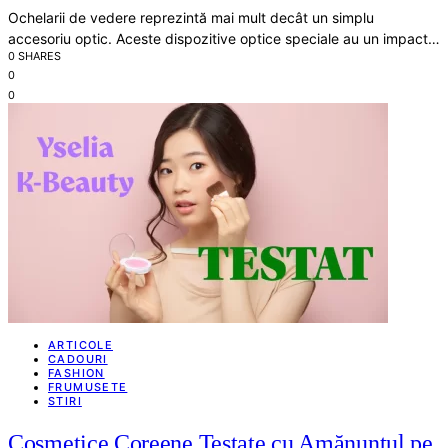
Ochelarii de vedere reprezintă mai mult decât un simplu
accesoriu optic. Aceste dispozitive optice speciale au un impact…
0 SHARES
0
0
ARTICOLE
CADOURI
FASHION
FRUMUSETE
STIRI
Cosmetice Coreene Testate cu Amănuntul pe