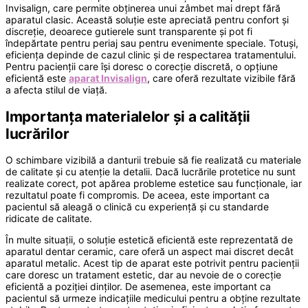
Invisalign, care permite obținerea unui zâmbet mai drept fără
aparatul clasic. Această soluție este apreciată pentru confort și
discreție, deoarece gutierele sunt transparente și pot fi
îndepărtate pentru periaj sau pentru evenimente speciale. Totuși,
eficiența depinde de cazul clinic și de respectarea tratamentului.
Pentru pacienții care își doresc o corecție discretă, o opțiune
eficientă este
aparat Invisalign
, care oferă rezultate vizibile fără
a afecta stilul de viață.
Importanța materialelor și a calității
lucrărilor
O schimbare vizibilă a danturii trebuie să fie realizată cu materiale
de calitate și cu atenție la detalii. Dacă lucrările protetice nu sunt
realizate corect, pot apărea probleme estetice sau funcționale, iar
rezultatul poate fi compromis. De aceea, este important ca
pacientul să aleagă o clinică cu experiență și cu standarde
ridicate de calitate.
În multe situații, o soluție estetică eficientă este reprezentată de
aparatul dentar ceramic, care oferă un aspect mai discret decât
aparatul metalic. Acest tip de aparat este potrivit pentru pacienții
care doresc un tratament estetic, dar au nevoie de o corecție
eficientă a poziției dinților. De asemenea, este important ca
pacientul să urmeze indicațiile medicului pentru a obține rezultate