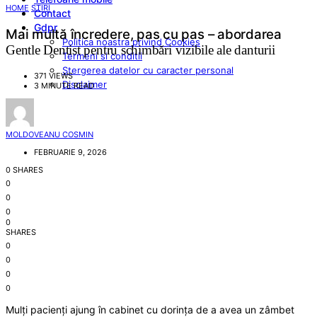
HOME
STIRI
Contact
Gdpr
Mai multă încredere, pas cu pas – abordarea
Politica noastra privind Cookies
Gentle Dentist pentru schimbări vizibile ale danturii
Termeni si conditii
Stergerea datelor cu caracter personal
371 VIEWS
Disclaimer
3 MINUTE READ
MOLDOVEANU COSMIN
FEBRUARIE 9, 2026
0 SHARES
0
0
0
0
SHARES
0
0
0
0
Mulți pacienți ajung în cabinet cu dorința de a avea un zâmbet