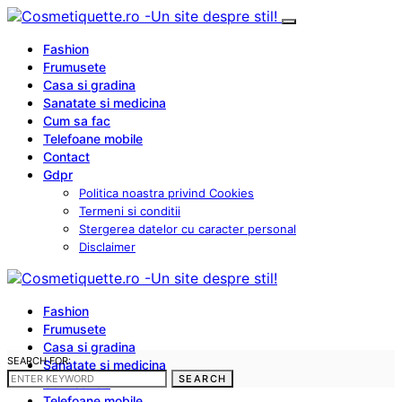
Fashion
Frumusete
Casa si gradina
Sanatate si medicina
Cum sa fac
Telefoane mobile
Contact
Gdpr
Politica noastra privind Cookies
Termeni si conditii
Stergerea datelor cu caracter personal
Disclaimer
Fashion
Frumusete
Casa si gradina
SEARCH FOR:
Sanatate si medicina
SEARCH
Cum sa fac
Telefoane mobile