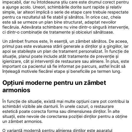
impecabil, dar nu întotdeauna știu care este drumul corect pentru
a ajunge acolo. Uneori, schimbările dorite sunt rapide și relativ
simple, iar alteori implică o serie de etape care trebuie respectate
pentru ca rezultatul să fie stabil și sănătos. În orice caz, cheia
este să se urmeze un plan bine structurat, adaptat nevoilor
fiecăruia. Adevărata schimbare nu vine dintr-o singură intervenție,
ci dintr-o combinație de tratamente și obiceiuri sănătoase.
Un zâmbet frumos este, în esență, un zâmbet sănătos. De aceea,
primul pas este evaluarea stării generale a dinților și a gingiilor, iar
apoi se stabilește un plan de tratament personalizat. În funcție de
situație, planul poate include atât tratamente de prevenție și
igienizare, cât și intervenții de restaurare sau aliniere. În plus, este
important ca pacientul să fie informat pe parcurs, astfel încât să
înțeleagă motivele fiecărei etape și beneficiile pe termen lung.
Opțiuni moderne pentru un zâmbet
armonios
În funcție de situație, există mai multe opțiuni care pot contribui la
schimbări vizibile ale danturii. În unele cazuri, o restaurare
estetică poate corecta forma sau dimensiunea dinților. În alte
situații, este nevoie de corectarea poziției dinților pentru a obține
un zâmbet armonios.
O variantă modernă pentru alinierea dinților este aparatul