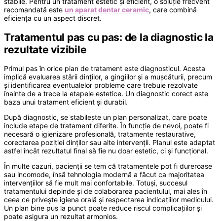
stabile. Pentru un tratament estetic și eficient, o soluție frecvent
recomandată este
un aparat dentar ceramic
, care combină
eficiența cu un aspect discret.
Tratamentul pas cu pas: de la diagnostic la
rezultate vizibile
Primul pas în orice plan de tratament este diagnosticul. Acesta
implică evaluarea stării dinților, a gingiilor și a mușcăturii, precum
și identificarea eventualelor probleme care trebuie rezolvate
înainte de a trece la etapele estetice. Un diagnostic corect este
baza unui tratament eficient și durabil.
După diagnostic, se stabilește un plan personalizat, care poate
include etape de tratament diferite. În funcție de nevoi, poate fi
necesară o igienizare profesională, tratamente restaurative,
corectarea poziției dinților sau alte intervenții. Planul este adaptat
astfel încât rezultatul final să fie nu doar estetic, ci și funcțional.
În multe cazuri, pacienții se tem că tratamentele pot fi dureroase
sau incomode, însă tehnologia modernă a făcut ca majoritatea
intervențiilor să fie mult mai confortabile. Totuși, succesul
tratamentului depinde și de colaborarea pacientului, mai ales în
ceea ce privește igiena orală și respectarea indicațiilor medicului.
Un plan bine pus la punct poate reduce riscul complicațiilor și
poate asigura un rezultat armonios.