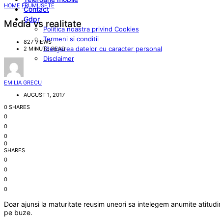
HOME
FRUMUSETE
Contact
Gdpr
Media vs realitate
Politica noastra privind Cookies
Termeni si conditii
827 VIEWS
Stergerea datelor cu caracter personal
2 MINUTE READ
Disclaimer
EMILIA GRECU
AUGUST 1, 2017
0 SHARES
0
0
0
0
SHARES
0
0
0
0
Doar ajunsi la maturitate reusim uneori sa intelegem anumite atitudin
pe buze.