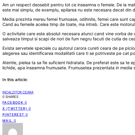
Am un respect deosebit pentru tot ce inseamna o femeie. De la materni
este mai simplu, de exemplu, epilarea nu este necesara decat din do
Media prezinta mereu femei frumoase, odihnite, femei care sunt capab
Cand au femeile acelea timp de toate, ma intreb. Care este motorul 
O activitate care este absolut necesara atunci cand vine vorba de o 
salveaza timpul si scapi de nori de fum negru facuti de cutia de cea
Exista servetele speciale cu ajutorul carora cureti ceara de pe picio
alegerea sau identificarea modalitatii care ti se potriveste pe cat po
Atentie, pielea ta sa fie suficient hidratata. De preferat este sa t
lichide, apa inseamna frumusete. Frumusetea prezentata in media si in
In this article:
INCALZITOR CEARA
0 SHARES
FACEBOOK
0
X (TWITTER)
0
PINTEREST
0
MAIL
0