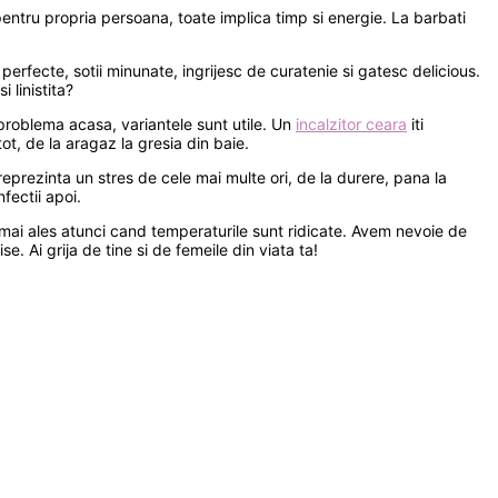
pentru propria persoana, toate implica timp si energie. La barbati
erfecte, sotii minunate, ingrijesc de curatenie si gatesc delicious.
 linistita?
 problema acasa, variantele sunt utile. Un
incalzitor ceara
iti
t, de la aragaz la gresia din baie.
reprezinta un stres de cele mai multe ori, de la durere, pana la
fectii apoi.
, mai ales atunci cand temperaturile sunt ridicate. Avem nevoie de
. Ai grija de tine si de femeile din viata ta!