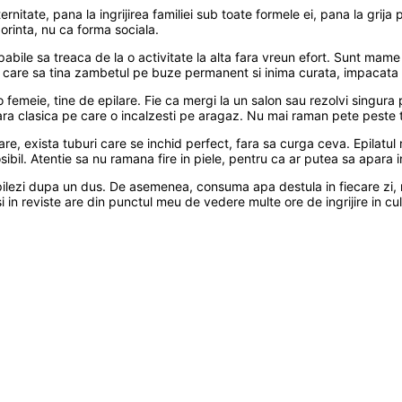
tate, pana la ingrijirea familiei sub toate formele ei, pana la grija 
rinta, nu ca forma sociala.
ile sa treaca de la o activitate la alta fara vreun efort. Sunt mame p
care sa tina zambetul pe buze permanent si inima curata, impacata si
femeie, tine de epilare. Fie ca mergi la un salon sau rezolvi singura
ra clasica pe care o incalzesti pe aragaz. Nu mai raman pete peste to
are, exista tuburi care se inchid perfect, fara sa curga ceva. Epilatul 
sibil. Atentie sa nu ramana fire in piele, pentru ca ar putea sa apara in
e epilezi dupa un dus. De asemenea, consuma apa destula in fiecare zi
 reviste are din punctul meu de vedere multe ore de ingrijire in culise