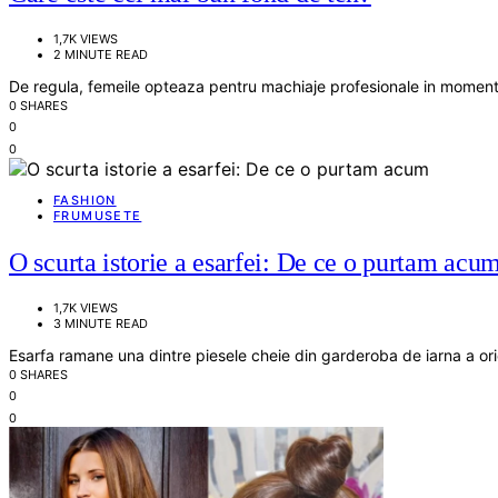
1,7K VIEWS
2 MINUTE READ
De regula, femeile opteaza pentru machiaje profesionale in momentul
0 SHARES
0
0
FASHION
FRUMUSETE
O scurta istorie a esarfei: De ce o purtam acu
1,7K VIEWS
3 MINUTE READ
Esarfa ramane una dintre piesele cheie din garderoba de iarna a or
0 SHARES
0
0