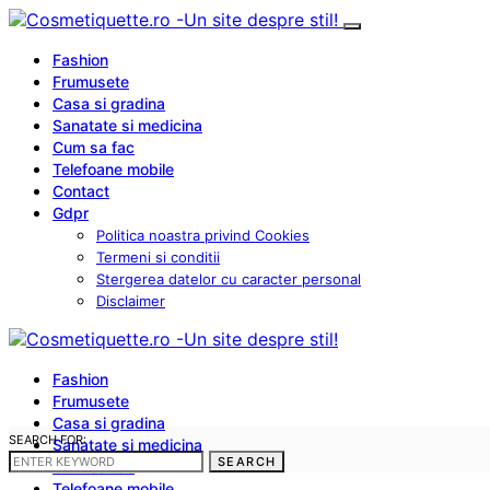
Fashion
Frumusete
Casa si gradina
Sanatate si medicina
Cum sa fac
Telefoane mobile
Contact
Gdpr
Politica noastra privind Cookies
Termeni si conditii
Stergerea datelor cu caracter personal
Disclaimer
Fashion
Frumusete
Casa si gradina
SEARCH FOR:
Sanatate si medicina
SEARCH
Cum sa fac
Telefoane mobile