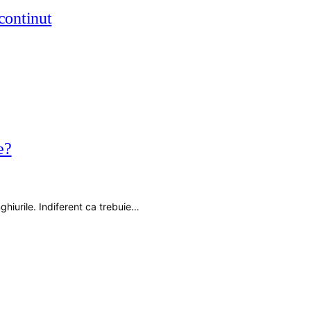
 continut
e?
nghiurile. Indiferent ca trebuie…