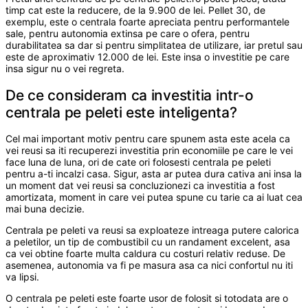
timp cat este la reducere, de la 9.900 de lei. Pellet 30, de
exemplu, este o centrala foarte apreciata pentru performantele
sale, pentru autonomia extinsa pe care o ofera, pentru
durabilitatea sa dar si pentru simplitatea de utilizare, iar pretul sau
este de aproximativ 12.000 de lei. Este insa o investitie pe care
insa sigur nu o vei regreta.
De ce consideram ca investitia intr-o
centrala pe peleti este inteligenta?
Cel mai important motiv pentru care spunem asta este acela ca
vei reusi sa iti recuperezi investitia prin economiile pe care le vei
face luna de luna, ori de cate ori folosesti centrala pe peleti
pentru a-ti incalzi casa. Sigur, asta ar putea dura cativa ani insa la
un moment dat vei reusi sa concluzionezi ca investitia a fost
amortizata, moment in care vei putea spune cu tarie ca ai luat cea
mai buna decizie.
Centrala pe peleti va reusi sa exploateze intreaga putere calorica
a peletilor, un tip de combustibil cu un randament excelent, asa
ca vei obtine foarte multa caldura cu costuri relativ reduse. De
asemenea, autonomia va fi pe masura asa ca nici confortul nu iti
va lipsi.
O centrala pe peleti este foarte usor de folosit si totodata are o