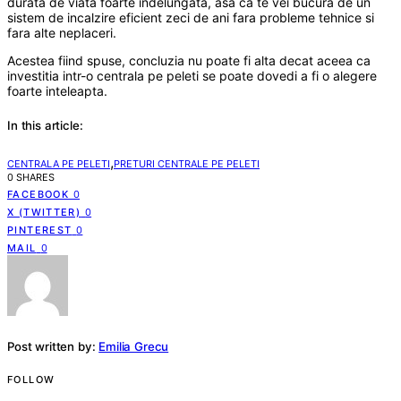
durata de viata foarte indelungata, asa ca te vei bucura de un
sistem de incalzire eficient zeci de ani fara probleme tehnice si
fara alte neplaceri.
Acestea fiind spuse, concluzia nu poate fi alta decat aceea ca
investitia intr-o centrala pe peleti se poate dovedi a fi o alegere
foarte inteleapta.
In this article:
,
CENTRALA PE PELETI
PRETURI CENTRALE PE PELETI
0 SHARES
FACEBOOK
0
X (TWITTER)
0
PINTEREST
0
MAIL
0
Post written by:
Emilia Grecu
FOLLOW