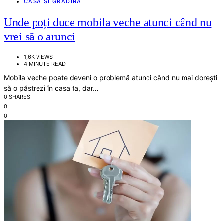
CASA SI GRADINA
Unde poți duce mobila veche atunci când nu
vrei să o arunci
1,6K VIEWS
4 MINUTE READ
Mobila veche poate deveni o problemă atunci când nu mai dorești
să o păstrezi în casa ta, dar…
0 SHARES
0
0