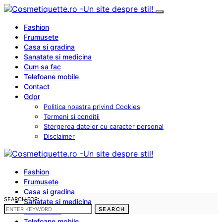
Fashion
Frumusete
Casa si gradina
Sanatate si medicina
Cum sa fac
Telefoane mobile
Contact
Gdpr
Politica noastra privind Cookies
Termeni si conditii
Stergerea datelor cu caracter personal
Disclaimer
Fashion
Frumusete
Casa si gradina
SEARCH FOR:
Sanatate si medicina
SEARCH
Cum sa fac
Telefoane mobile