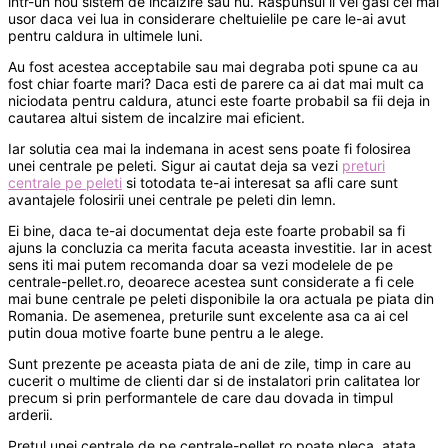
intr-un nou sistem de incalzire sau nu. Raspunsul il vei gasi cel mai
usor daca vei lua in considerare cheltuielile pe care le-ai avut
pentru caldura in ultimele luni.
Au fost acestea acceptabile sau mai degraba poti spune ca au
fost chiar foarte mari? Daca esti de parere ca ai dat mai mult ca
niciodata pentru caldura, atunci este foarte probabil sa fii deja in
cautarea altui sistem de incalzire mai eficient.
Iar solutia cea mai la indemana in acest sens poate fi folosirea
unei centrale pe peleti. Sigur ai cautat deja sa vezi
preturi
centrale pe peleti
si totodata te-ai interesat sa afli care sunt
avantajele folosirii unei centrale pe peleti din lemn.
Ei bine, daca te-ai documentat deja este foarte probabil sa fi
ajuns la concluzia ca merita facuta aceasta investitie. Iar in acest
sens iti mai putem recomanda doar sa vezi modelele de pe
centrale-pellet.ro, deoarece acestea sunt considerate a fi cele
mai bune centrale pe peleti disponibile la ora actuala pe piata din
Romania. De asemenea, preturile sunt excelente asa ca ai cel
putin doua motive foarte bune pentru a le alege.
Sunt prezente pe aceasta piata de ani de zile, timp in care au
cucerit o multime de clienti dar si de instalatori prin calitatea lor
precum si prin performantele de care dau dovada in timpul
arderii.
Pretul unei centrale de pe centrale-pellet.ro poate pleca, atata