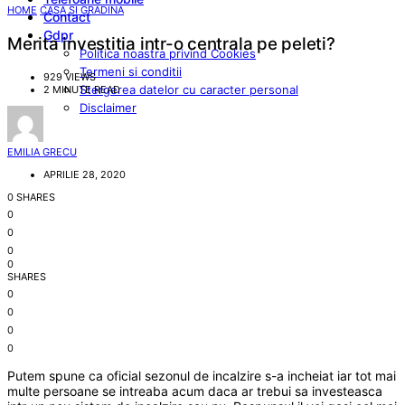
HOME
CASA SI GRADINA
Contact
Gdpr
Merita investitia intr-o centrala pe peleti?
Politica noastra privind Cookies
Termeni si conditii
929 VIEWS
Stergerea datelor cu caracter personal
2 MINUTE READ
Disclaimer
EMILIA GRECU
APRILIE 28, 2020
0 SHARES
0
0
0
0
SHARES
0
0
0
0
Putem spune ca oficial sezonul de incalzire s-a incheiat iar tot mai
multe persoane se intreaba acum daca ar trebui sa investeasca