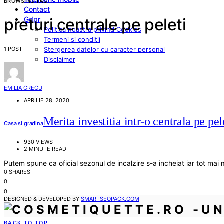
BROWSING TAG
Contact
Gdpr
preturi centrale pe peleti
Politica noastra privind Cookies
Termeni si conditii
1 POST
Stergerea datelor cu caracter personal
Disclaimer
EMILIA GRECU
APRILIE 28, 2020
Merita investitia intr-o centrala pe pel
Casa si gradina
930 VIEWS
2 MINUTE READ
Putem spune ca oficial sezonul de incalzire s-a incheiat iar tot m
0 SHARES
0
0
DESIGNED & DEVELOPED BY
SMARTSEOPACK.COM
BACK TO TOP