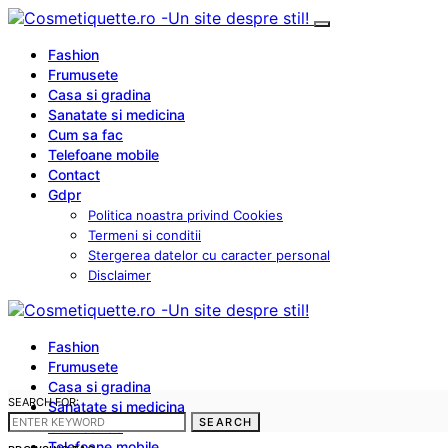
Fashion
Frumusete
Casa si gradina
Sanatate si medicina
Cum sa fac
Telefoane mobile
Contact
Gdpr
Politica noastra privind Cookies
Termeni si conditii
Stergerea datelor cu caracter personal
Disclaimer
Fashion
Frumusete
Casa si gradina
SEARCH FOR:
Sanatate si medicina
SEARCH
Cum sa fac
Telefoane mobile