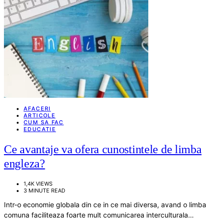
AFACERI
ARTICOLE
CUM SA FAC
EDUCATIE
Ce avantaje va ofera cunostintele de limba
engleza?
1,4K VIEWS
3 MINUTE READ
Intr-o economie globala din ce in ce mai diversa, avand o limba
comuna faciliteaza foarte mult comunicarea interculturala…