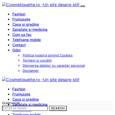
Fashion
Frumusete
Casa si gradina
Sanatate si medicina
Cum sa fac
Telefoane mobile
Contact
Gdpr
Politica noastra privind Cookies
Termeni si conditii
Stergerea datelor cu caracter personal
Disclaimer
Fashion
Frumusete
Casa si gradina
SEARCH FOR:
Sanatate si medicina
SEARCH
Cum sa fac
Telefoane mobile