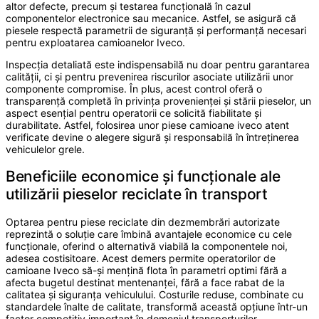
altor defecte, precum și testarea funcțională în cazul
componentelor electronice sau mecanice. Astfel, se asigură că
piesele respectă parametrii de siguranță și performanță necesari
pentru exploatarea camioanelor Iveco.
Inspecția detaliată este indispensabilă nu doar pentru garantarea
calității, ci și pentru prevenirea riscurilor asociate utilizării unor
componente compromise. În plus, acest control oferă o
transparență completă în privința provenienței și stării pieselor, un
aspect esențial pentru operatorii ce solicită fiabilitate și
durabilitate. Astfel, folosirea unor piese camioane iveco atent
verificate devine o alegere sigură și responsabilă în întreținerea
vehiculelor grele.
Beneficiile economice și funcționale ale
utilizării pieselor reciclate în transport
Optarea pentru piese reciclate din dezmembrări autorizate
reprezintă o soluție care îmbină avantajele economice cu cele
funcționale, oferind o alternativă viabilă la componentele noi,
adesea costisitoare. Acest demers permite operatorilor de
camioane Iveco să-și mențină flota în parametri optimi fără a
afecta bugetul destinat mentenanței, fără a face rabat de la
calitatea și siguranța vehiculului. Costurile reduse, combinate cu
standardele înalte de calitate, transformă această opțiune într-un
factor competitiv important în domeniul transporturilor.