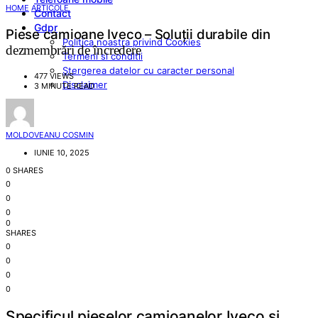
HOME
ARTICOLE
Contact
Gdpr
Piese camioane Iveco – Soluții durabile din
Politica noastra privind Cookies
dezmembrări de încredere
Termeni si conditii
Stergerea datelor cu caracter personal
477 VIEWS
Disclaimer
3 MINUTE READ
MOLDOVEANU COSMIN
IUNIE 10, 2025
0 SHARES
0
0
0
0
SHARES
0
0
0
0
Specificul pieselor camioanelor Iveco și