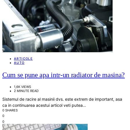
ARTICOLE
AUTO
Cum se pune apa intr-un radiator de masina?
1,6K VIEWS
2 MINUTE READ
Sistemul de racire al masinii dvs. este extrem de important, asa
ca in continuarea acestui articol veti putea…
0 SHARES
0
0