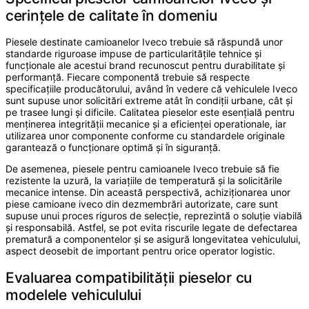
cerințele de calitate în domeniu
Piesele destinate camioanelor Iveco trebuie să răspundă unor
standarde riguroase impuse de particularitățile tehnice și
funcționale ale acestui brand recunoscut pentru durabilitate și
performanță. Fiecare componentă trebuie să respecte
specificațiile producătorului, având în vedere că vehiculele Iveco
sunt supuse unor solicitări extreme atât în condiții urbane, cât și
pe trasee lungi și dificile. Calitatea pieselor este esențială pentru
menținerea integrității mecanice și a eficienței operationale, iar
utilizarea unor componente conforme cu standardele originale
garantează o funcționare optimă și în siguranță.
De asemenea, piesele pentru camioanele Iveco trebuie să fie
rezistente la uzură, la variațiile de temperatură și la solicitările
mecanice intense. Din această perspectivă, achiziționarea unor
piese camioane iveco din dezmembrări autorizate, care sunt
supuse unui proces riguros de selecție, reprezintă o soluție viabilă
și responsabilă. Astfel, se pot evita riscurile legate de defectarea
prematură a componentelor și se asigură longevitatea vehiculului,
aspect deosebit de important pentru orice operator logistic.
Evaluarea compatibilității pieselor cu
modelele vehiculului