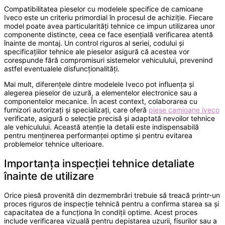
Compatibilitatea pieselor cu modelele specifice de camioane
Iveco este un criteriu primordial în procesul de achiziție. Fiecare
model poate avea particularități tehnice ce impun utilizarea unor
componente distincte, ceea ce face esențială verificarea atentă
înainte de montaj. Un control riguros al seriei, codului și
specificațiilor tehnice ale pieselor asigură că acestea vor
corespunde fără compromisuri sistemelor vehiculului, prevenind
astfel eventualele disfuncționalități.
Mai mult, diferențele dintre modelele Iveco pot influența și
alegerea pieselor de uzură, a elementelor electronice sau a
componentelor mecanice. În acest context, colaborarea cu
furnizori autorizați și specializați, care oferă
piese camioane iveco
verificate, asigură o selecție precisă și adaptată nevoilor tehnice
ale vehiculului. Această atenție la detalii este indispensabilă
pentru menținerea performanței optime și pentru evitarea
problemelor tehnice ulterioare.
Importanța inspecției tehnice detaliate
înainte de utilizare
Orice piesă provenită din dezmembrări trebuie să treacă printr-un
proces riguros de inspecție tehnică pentru a confirma starea sa și
capacitatea de a funcționa în condiții optime. Acest proces
include verificarea vizuală pentru depistarea uzurii, fisurilor sau a