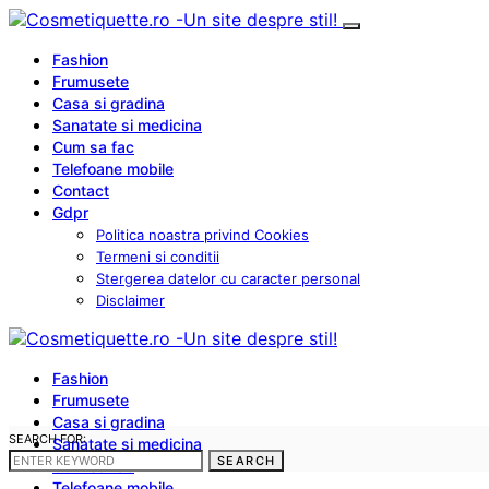
Fashion
Frumusete
Casa si gradina
Sanatate si medicina
Cum sa fac
Telefoane mobile
Contact
Gdpr
Politica noastra privind Cookies
Termeni si conditii
Stergerea datelor cu caracter personal
Disclaimer
Fashion
Frumusete
Casa si gradina
SEARCH FOR:
Sanatate si medicina
SEARCH
Cum sa fac
Telefoane mobile