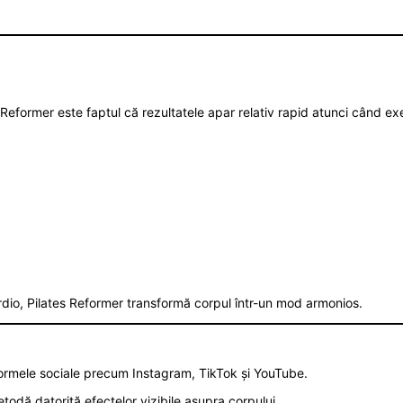
Reformer este faptul că rezultatele apar relativ rapid atunci când exer
dio, Pilates Reformer transformă corpul într-un mod armonios.
tformele sociale precum Instagram, TikTok și YouTube.
odă datorită efectelor vizibile asupra corpului.