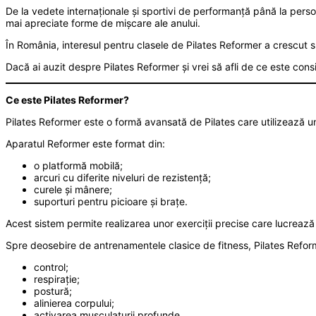
De la vedete internaționale și sportivi de performanță până la pers
mai apreciate forme de mișcare ale anului.
În România, interesul pentru clasele de Pilates Reformer a crescut s
Dacă ai auzit despre Pilates Reformer și vrei să afli de ce este consi
Ce este Pilates Reformer?
Pilates Reformer este o formă avansată de Pilates care utilizează u
Aparatul Reformer este format din:
o platformă mobilă;
arcuri cu diferite niveluri de rezistență;
curele și mânere;
suporturi pentru picioare și brațe.
Acest sistem permite realizarea unor exerciții precise care lucrează î
Spre deosebire de antrenamentele clasice de fitness, Pilates Refo
control;
respirație;
postură;
alinierea corpului;
activarea musculaturii profunde.