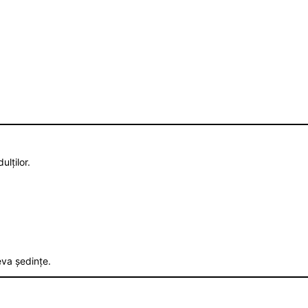
lților.
eva ședințe.