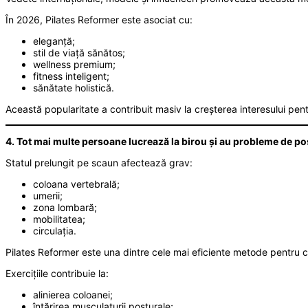
În 2026, Pilates Reformer este asociat cu:
eleganță;
stil de viață sănătos;
wellness premium;
fitness inteligent;
sănătate holistică.
Această popularitate a contribuit masiv la creșterea interesului pent
4. Tot mai multe persoane lucrează la birou și au probleme de po
Statul prelungit pe scaun afectează grav:
coloana vertebrală;
umerii;
zona lombară;
mobilitatea;
circulația.
Pilates Reformer este una dintre cele mai eficiente metode pentru 
Exercițiile contribuie la:
alinierea coloanei;
întărirea musculaturii posturale;