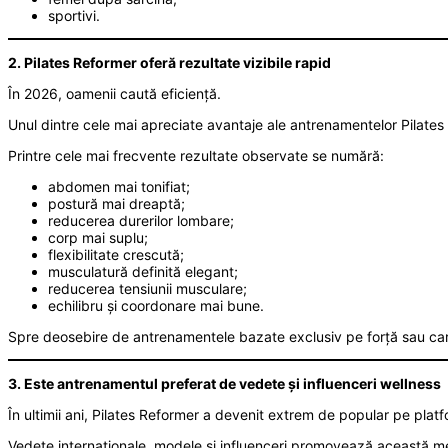
sportivi.
2. Pilates Reformer oferă rezultate vizibile rapid
În 2026, oamenii caută eficiență.
Unul dintre cele mai apreciate avantaje ale antrenamentelor Pilates 
Printre cele mai frecvente rezultate observate se numără:
abdomen mai tonifiat;
postură mai dreaptă;
reducerea durerilor lombare;
corp mai suplu;
flexibilitate crescută;
musculatură definită elegant;
reducerea tensiunii musculare;
echilibru și coordonare mai bune.
Spre deosebire de antrenamentele bazate exclusiv pe forță sau car
3. Este antrenamentul preferat de vedete și influenceri wellness
În ultimii ani, Pilates Reformer a devenit extrem de popular pe pla
Vedete internaționale, modele și influenceri promovează această met