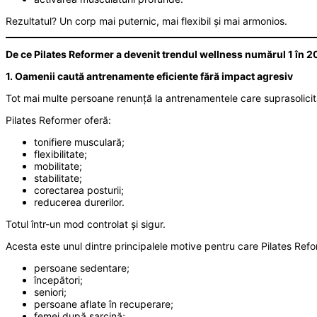
Rezultatul? Un corp mai puternic, mai flexibil și mai armonios.
De ce Pilates Reformer a devenit trendul wellness numărul 1 în 
1. Oamenii caută antrenamente eficiente fără impact agresiv
Tot mai multe persoane renunță la antrenamentele care suprasolicită 
Pilates Reformer oferă:
tonifiere musculară;
flexibilitate;
mobilitate;
stabilitate;
corectarea posturii;
reducerea durerilor.
Totul într-un mod controlat și sigur.
Acesta este unul dintre principalele motive pentru care Pilates Ref
persoane sedentare;
începători;
seniori;
persoane aflate în recuperare;
femei după sarcină;