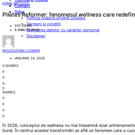
HOME
ARTICOLE
Contact
Gdpr
Pilates Reformer: fenomenul wellness care redefine
Politica noastra privind Cookies
Termeni si conditii
205 VIEWS
Stergerea datelor cu caracter personal
6 MINUTE READ
Disclaimer
MOLDOVEANU COSMIN
IANUARIE 24, 2026
0 SHARES
0
0
0
0
SHARES
0
0
0
0
În 2026, conceptul de wellness nu mai înseamnă doar antrenamente in
bună. În centrul acestei transformări se află un fenomen care a cuc