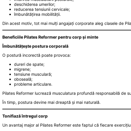
deschiderea umerilor;
reducerea tensiunii cervicale;
îmbunătățirea mobilității.
Din acest motiv, tot mai mulți angajați corporate aleg clasele de P
Beneficiile Pilates Reformer pentru corp și minte
Îmbunătățește postura corporală
O postură incorectă poate provoca:
dureri de spate;
migrene;
tensiune musculară;
oboseală;
probleme articulare.
Pilates Reformer lucrează musculatura profundă responsabilă de sus
În timp, postura devine mai dreaptă și mai naturală.
Tonifiază întregul corp
Un avantaj major al Pilates Reformer este faptul că fiecare exerciț