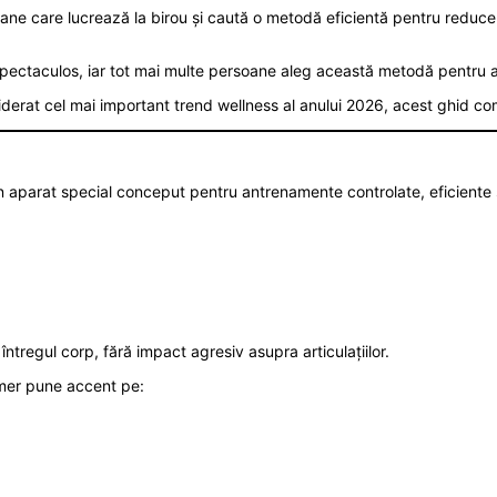
oane care lucrează la birou și caută o metodă eficientă pentru reducer
pectaculos, iar tot mai multe persoane aleg această metodă pentru a-ș
derat cel mai important trend wellness al anului 2026, acest ghid compl
n aparat special conceput pentru antrenamente controlate, eficiente ș
ntregul corp, fără impact agresiv asupra articulațiilor.
rmer pune accent pe: